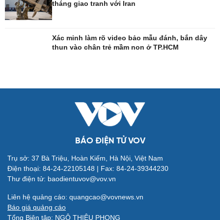
tháng giao tranh với Iran
Công nghệ
Sức khỏe
Sành điệu
Dinh dưỡng - món ngon
Xác minh làm rõ video bảo mẫu đánh, bắn dây
thun vào chân trẻ mầm non ở TP.HCM
Tin Công nghệ
Cây thuốc
Trải nghiệm
Sản phụ khoa
Chuyển đổi số
Nhi khoa
Nam khoa
Làm đẹp - giảm cân
Phòng mạch online
Ăn sạch sống khỏe
BÁO ĐIỆN TỬ VOV
Trụ sở: 37 Bà Triệu, Hoàn Kiếm, Hà Nội, Việt Nam
Đời sống
Văn hóa
Điện thoại: 84-24-22105148 | Fax: 84-24-39344230
Nhà đẹp
Sân khấu - Điện ảnh
Thư điện tử: baodientuvov@vov.vn
Tình yêu - Gia đình
Văn học
Blog
Âm nhạc
Liên hệ quảng cáo: quangcao@vovnews.vn
Di sản
Báo giá quảng cáo
Tổng Biên tập: NGÔ THIỆU PHONG