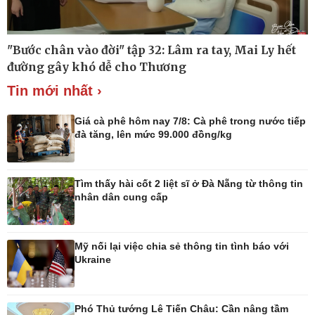
"Bước chân vào đời" tập 32: Lâm ra tay, Mai Ly hết
Thế giới
Multimedia
đường gây khó dễ cho Thương
Quan sát
Ảnh
Tin mới nhất ›
Cuộc sống đó đây
Video
Hồ sơ
E-Magazine
Infographic
Giá cà phê hôm nay 7/8: Cà phê trong nước tiếp
đà tăng, lên mức 99.000 đồng/kg
Tìm thấy hài cốt 2 liệt sĩ ở Đà Nẵng từ thông tin
Kinh tế
Thị trường
nhân dân cung cấp
Bất động sản
Giá vàng
Khởi nghiệp
Tiêu dùng
Tỷ giá
Mỹ nối lại việc chia sẻ thông tin tình báo với
Chứng khoán
Ukraine
Giá cà phê
Phó Thủ tướng Lê Tiến Châu: Cần nâng tầm