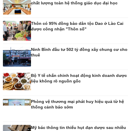
chất lượng toàn hệ thống giáo dục đại học
Pháp luật
Thể thao
Vụ án
Pickleball
Thôn có 95% đồng bào dân tộc Dao ở Lào Cai
Tin nóng
Bóng đá quốc tế
được công nhận "Thôn số"
Tư vấn luật
Bóng đá Việt Nam
Thế giới thể thao
Lịch thi đấu bóng đá
Ninh Bình đầu tư 502 tỷ đồng xây chung cư cho
eSports
thuê
Hậu trường
Bộ Y tế chấn chỉnh hoạt động kinh doanh dược
liệu không rõ nguồn gốc
Ô tô - Xe máy
Doanh nghiệp
Ô tô
Thông tin doanh nghiệp
Phòng vệ thương mại phát huy hiệu quả từ hệ
Xe máy
Doanh nghiệp 24h
thống cảnh báo sớm
Tư vấn
Doanh nhân
Vì cộng đồng
Mỹ bác thông tin thiếu hụt đạn dược sau nhiều