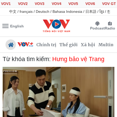
VOV1
VOV2
VOV3
VOV4
VOV5
VOV6
VOV GT
中文
/
français
/
Deutsch
/
Bahasa Indonesia
/
日本語
/
ខ្មែរ
/
한국
English
Podcast
Radio
Chính trị
Thế giới
Xã hội
Multime
Từ khóa tìm kiếm:
Hưng bảo vệ Trang
Chính trị
Xã hội
Đảng
Tin 24h
Tổ chức nhân sự
Giáo dục
Quốc hội
Dự báo thời tiết
Nhận diện sự thật
Dấu ấn VOV
Việc làm
Biển đảo