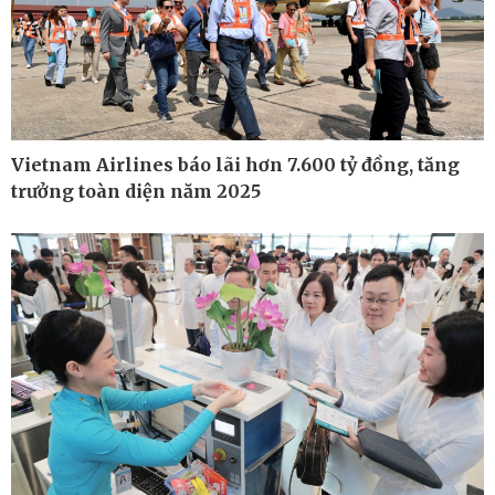
Vietnam Airlines báo lãi hơn 7.600 tỷ đồng, tăng
trưởng toàn diện năm 2025
Pháp luật
Thể thao
Vụ án
Pickleball
Tin nóng
Bóng đá quốc tế
Tư vấn luật
Bóng đá Việt Nam
Thế giới thể thao