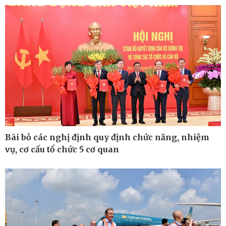
Bãi bỏ các nghị định quy định chức năng, nhiệm
vụ, cơ cấu tổ chức 5 cơ quan
Kinh tế
Thị trường
Bất động sản
Giá vàng
Khởi nghiệp
Tiêu dùng
Tỷ giá
Chứng khoán
Giá cà phê