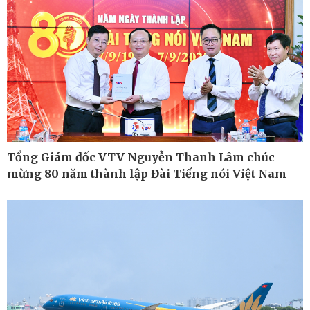
Xe máy
Doanh nghiệp 24h
Tư vấn
Doanh nhân
Vì cộng đồng
Tổng Giám đốc VTV Nguyễn Thanh Lâm chúc
mừng 80 năm thành lập Đài Tiếng nói Việt Nam
Công nghệ
Sức khỏe
Sành điệu
Dinh dưỡng - món ngon