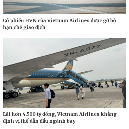
Cổ phiếu HVN của Vietnam Airlines được gỡ bỏ
hạn chế giao dịch
Thế giới
Multimedia
Quan sát
Ảnh
Cuộc sống đó đây
Video
Lãi hơn 4.500 tỷ đồng, Vietnam Airlines khẳng
Hồ sơ
E-Magazine
định vị thế dẫn đầu ngành bay
Infographic