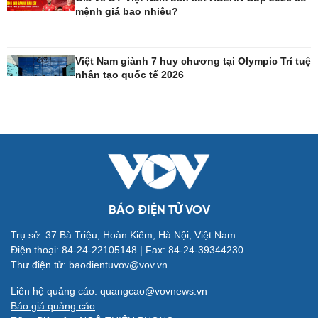
mệnh giá bao nhiêu?
Giải trí
Du lịch
Nghệ sĩ
Tư vấn
Thời trang
Săn Tour
Việt Nam giành 7 huy chương tại Olympic Trí tuệ
Sao Việt
check-in
nhân tạo quốc tế 2026
BÁO ĐIỆN TỬ VOV
Trụ sở: 37 Bà Triệu, Hoàn Kiếm, Hà Nội, Việt Nam
Điện thoại: 84-24-22105148 | Fax: 84-24-39344230
Thư điện tử: baodientuvov@vov.vn
Liên hệ quảng cáo: quangcao@vovnews.vn
Báo giá quảng cáo