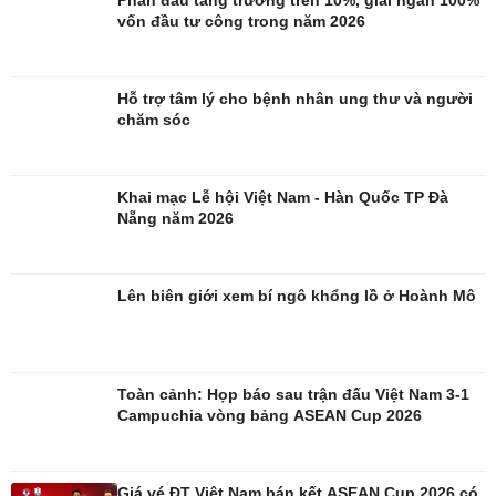
Phấn đấu tăng trưởng trên 10%, giải ngân 100%
vốn đầu tư công trong năm 2026
Đời sống
Văn hóa
Nhà đẹp
Sân khấu - Điện ảnh
Tình yêu - Gia đình
Văn học
Hỗ trợ tâm lý cho bệnh nhân ung thư và người
Blog
Âm nhạc
chăm sóc
Di sản
Khai mạc Lễ hội Việt Nam - Hàn Quốc TP Đà
Nẵng năm 2026
Lên biên giới xem bí ngô khổng lồ ở Hoành Mô
Toàn cảnh: Họp báo sau trận đấu Việt Nam 3-1
Campuchia vòng bảng ASEAN Cup 2026
Giá vé ĐT Việt Nam bán kết ASEAN Cup 2026 có