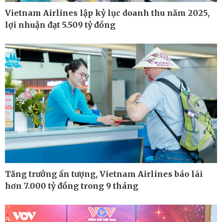
Lịch thi đấu bóng đá
Vietnam Airlines lập kỷ lục doanh thu năm 2025,
eSports
lợi nhuận đạt 5.509 tỷ đồng
Hậu trường
Tăng trưởng ấn tượng, Vietnam Airlines báo lãi
hơn 7.000 tỷ đồng trong 9 tháng
Ô tô - Xe máy
Doanh nghiệp
Ô tô
Thông tin doanh nghiệp