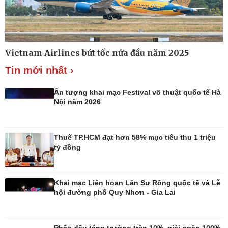
Tin Công nghệ
Cây thuốc
Trải nghiệm
Sản phụ khoa
Chuyển đổi số
Nhi khoa
Nam khoa
Làm đẹp - giảm cân
Vietnam Airlines bứt tốc nửa đầu năm 2025
Phòng mạch online
Ăn sạch sống khỏe
Tin mới nhất ›
Ấn tượng khai mạc Festival võ thuật quốc tế Hà
Nội năm 2026
Thuế TP.HCM đạt hơn 58% mục tiêu thu 1 triệu
tỷ đồng
Khai mạc Liên hoan Lân Sư Rồng quốc tế và Lễ
hội đường phố Quy Nhơn - Gia Lai