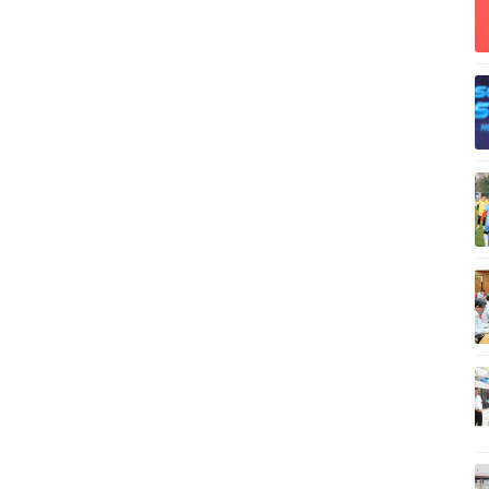
Vì cộng đồng
C
Giải trí
Du lịch
Q
Nghệ sĩ
Tư vấn
V
Thời trang
Săn Tour
Sao Việt
check-in
P