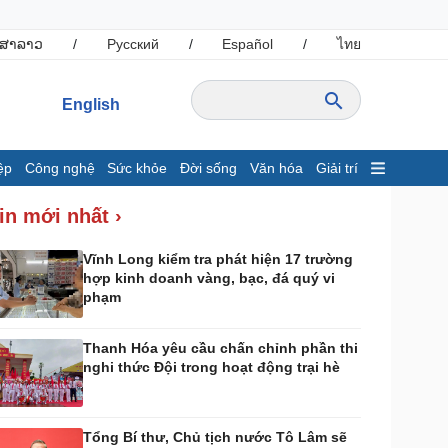
ສາລາວ
/
Русский
/
Español
/
ไทย
English
ệp
Công nghệ
Sức khỏe
Đời sống
Văn hóa
Giải trí
inh tế
Thị trường
in mới nhất ›
ất động sản
Giá vàng
hởi nghiệp
Tiêu dùng
Vĩnh Long kiểm tra phát hiện 17 trường
hợp kinh doanh vàng, bạc, đá quý vi
Tỷ giá
phạm
Chứng khoán
Giá cà phê
Thanh Hóa yêu cầu chấn chỉnh phần thi
nghi thức Đội trong hoạt động trại hè
ông nghệ
Sức khỏe
Sành điệu
Dinh dưỡng - món ngon
Tin Công nghệ
Cây thuốc
Tổng Bí thư, Chủ tịch nước Tô Lâm sẽ
rải nghiệm
Sản phụ khoa