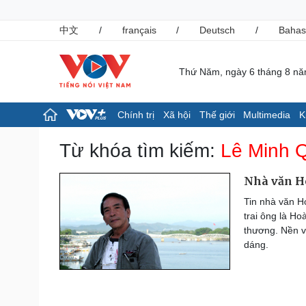
中文
/
français
/
Deutsch
/
Bahas
Thứ Năm, ngày 6 tháng 8 n
Chính trị
Xã hội
Thế giới
Multimedia
K
Chính trị
Xã hội
Từ khóa tìm kiếm:
Lê Minh 
Đảng
Tin 24h
Tổ chức nhân sự
Giáo dục
Nhà văn H
Quốc hội
Dự báo thời tiết
Tin nhà văn H
Nhận diện sự thật
Dấu ấn VOV
trai ông là Ho
Việc làm
thương. Nền v
Biển đảo
dáng.
Pháp luật
Thể thao
Vụ án
Pickleball
Tin nóng
Bóng đá quốc tế
Tư vấn luật
Bóng đá Việt Nam