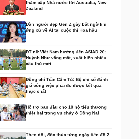
thăm cấp Nhà nước tới Australia, New
huyển đổi số
Nhi khoa
Zealand
Nam khoa
Làm đẹp - giảm cân
Dàn người đẹp Gen Z gây bất ngờ khi
Phòng mạch online
ứng xử về AI tại cuộc thi Hoa hậu
Ăn sạch sống khỏe
uân sự - Quốc phòng
ũ khí
ĐT nữ Việt Nam hướng đến ASIAD 20:
Việt Nam
Huỳnh Như vắng mặt, xuất hiện nhiều
hân tích
cầu thủ mới
Đồng chí Trần Cẩm Tú: Bộ chỉ số đánh
giá công việc phải đo được kết quả
thực chất
Hỗ trợ ban đầu cho 10 hộ tiểu thương
thiệt hại trong vụ cháy ở Đồng Nai
Theo dõi, đốc thúc từng ngày tiến độ 2