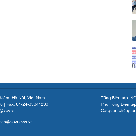
 Kiếm, Hà Nội, Việt Nam
Tổng Biên tập: 
48 | Fax: 84-24-39344230
Phó Tổng Biên tậ
v@vov.vn
Cơ quan chủ quả
gcao@vovnews.vn