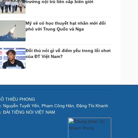
trường nội trú liên cấp biên giới
Mỹ sẽ có học thuyết hạt nhân mới đối
phó với Trung Quốc và Nga
Đối thủ nói gì về điểm yếu trong lối chơi
của ĐT Việt Nam?
NGÔ THIỆU PHONG
p: Nguyễn Tuyết Yến, Phạm Công Hân, Đặng Thị Khanh
n: ĐÀI TIẾNG NÓI VIỆT NAM