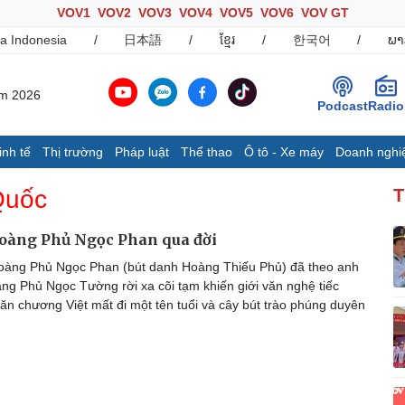
VOV1
VOV2
VOV3
VOV4
VOV5
VOV6
VOV GT
a Indonesia
/
日本語
/
ខ្មែរ
/
한국어
/
ພາ
ăm 2026
Podcast
Radio
inh tế
Thị trường
Pháp luật
Thể thao
Ô tô - Xe máy
Doanh nghi
Thế giới
Multimedia
K
Quốc
T
Quan sát
Ảnh
B
Cuộc sống đó đây
Video
K
oàng Phủ Ngọc Phan qua đời
Hồ sơ
E-Magazine
oàng Phủ Ngọc Phan (bút danh Hoàng Thiếu Phủ) đã theo anh
Infographic
àng Phủ Ngọc Tường rời xa cõi tạm khiến giới văn nghệ tiếc
ăn chương Việt mất đi một tên tuổi và cây bút trào phúng duyên
Ô tô - Xe máy
Doanh nghiệp
C
Ô tô
Thông tin doanh nghiệp
Xe máy
Doanh nghiệp 24h
Tư vấn
Doanh nhân
T