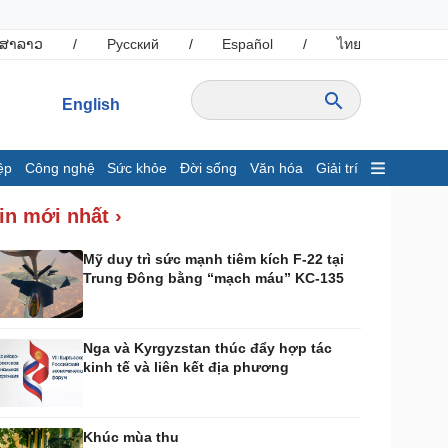
ສາລາວ
/
Русский
/
Español
/
ไทย
English
ệp
Công nghệ
Sức khỏe
Đời sống
Văn hóa
Giải trí
inh tế
Thị trường
in mới nhất ›
ất động sản
Giá vàng
hởi nghiệp
Tiêu dùng
Mỹ duy trì sức mạnh tiêm kích F-22 tại
Trung Đông bằng “mạch máu” KC-135
Tỷ giá
Chứng khoán
Giá cà phê
Nga và Kyrgyzstan thúc đẩy hợp tác
kinh tế và liên kết địa phương
ông nghệ
Sức khỏe
Sành điệu
Dinh dưỡng - món ngon
Tin Công nghệ
Cây thuốc
Khúc mùa thu
rải nghiệm
Sản phụ khoa