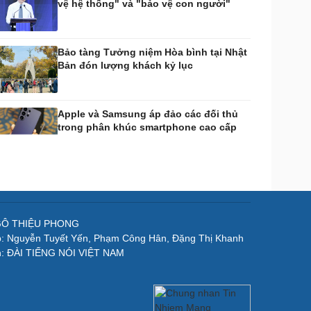
vệ hệ thống" và "bảo vệ con người"
Bảo tàng Tưởng niệm Hòa bình tại Nhật
Bản đón lượng khách kỷ lục
Apple và Samsung áp đảo các đối thủ
trong phân khúc smartphone cao cấp
NGÔ THIỆU PHONG
p: Nguyễn Tuyết Yến, Phạm Công Hân, Đặng Thị Khanh
n: ĐÀI TIẾNG NÓI VIỆT NAM