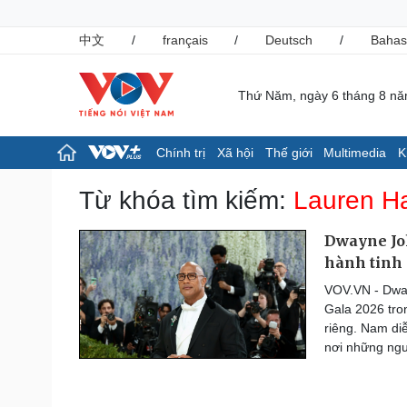
中文
/
français
/
Deutsch
/
Bahas
Thứ Năm, ngày 6 tháng 8 n
Chính trị
Xã hội
Thế giới
Multimedia
K
Chính trị
Xã hội
Từ khóa tìm kiếm:
Lauren H
Đảng
Tin 24h
Tổ chức nhân sự
Giáo dục
Dwayne Joh
Quốc hội
Dự báo thời tiết
hành tinh
Nhận diện sự thật
Dấu ấn VOV
VOV.VN - Dway
Việc làm
Gala 2026 tro
Biển đảo
riêng. Nam di
Pháp luật
Thể thao
nơi những ngư
Vụ án
Pickleball
Tin nóng
Bóng đá quốc tế
Tư vấn luật
Bóng đá Việt Nam