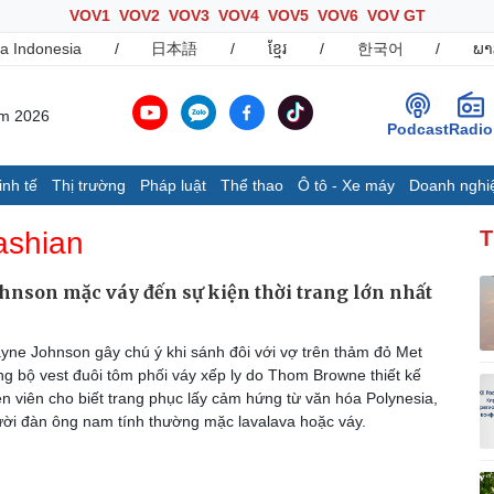
VOV1
VOV2
VOV3
VOV4
VOV5
VOV6
VOV GT
a Indonesia
/
日本語
/
ខ្មែរ
/
한국어
/
ພາ
ăm 2026
Podcast
Radio
inh tế
Thị trường
Pháp luật
Thể thao
Ô tô - Xe máy
Doanh nghi
Thế giới
Multimedia
K
ashian
T
Quan sát
Ảnh
B
Cuộc sống đó đây
Video
K
nson mặc váy đến sự kiện thời trang lớn nhất
Hồ sơ
E-Magazine
Infographic
ne Johnson gây chú ý khi sánh đôi với vợ trên thảm đỏ Met
ng bộ vest đuôi tôm phối váy xếp ly do Thom Browne thiết kế
ễn viên cho biết trang phục lấy cảm hứng từ văn hóa Polynesia,
Ô tô - Xe máy
Doanh nghiệp
C
ời đàn ông nam tính thường mặc lavalava hoặc váy.
Ô tô
Thông tin doanh nghiệp
Xe máy
Doanh nghiệp 24h
Tư vấn
Doanh nhân
T