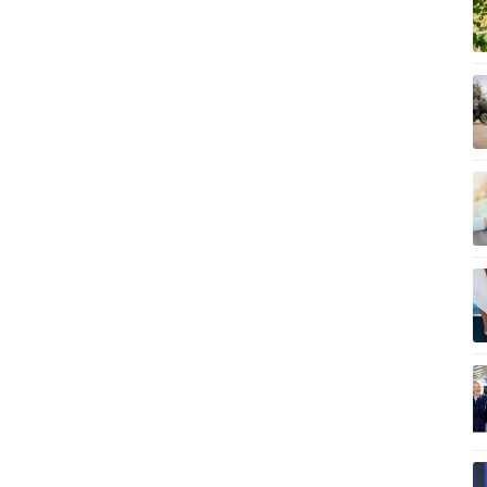
Vì cộng đồng
C
Giải trí
Du lịch
Q
Nghệ sĩ
Tư vấn
V
Thời trang
Săn Tour
Sao Việt
check-in
P