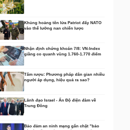
huyển đổi số
Nhi khoa
Nam khoa
Làm đẹp - giảm cân
Khủng hoảng tên lửa Patriot đẩy NATO
Phòng mạch online
vào thế lưỡng nan chiến lược
Ăn sạch sống khỏe
uân sự - Quốc phòng
ũ khí
Nhận định chứng khoán 7/8: VN-Index
Việt Nam
giằng co quanh vùng 1.760-1.770 điểm
hân tích
Tắm rượu: Phương pháp dân gian nhiều
người áp dụng, hiệu quả ra sao?
Lãnh đạo Israel - Ấn Độ điện đàm về
Trung Đông
Bảo đảm an ninh mạng gắn chặt "bảo