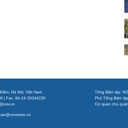
 Kiếm, Hà Nội, Việt Nam
Tổng Biên tập: 
48 | Fax: 84-24-39344230
Phó Tổng Biên tậ
v@vov.vn
Cơ quan chủ quả
gcao@vovnews.vn