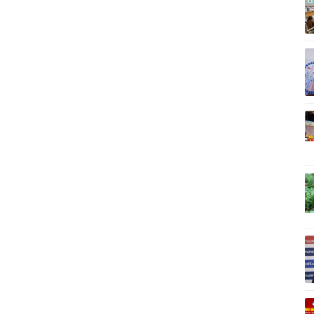
Vì cộng đồng
C
Giải trí
Du lịch
Q
Nghệ sĩ
Tư vấn
V
Thời trang
Săn Tour
Sao Việt
check-in
P