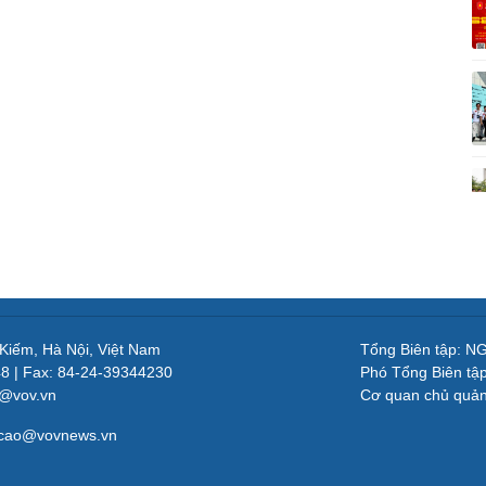
 Kiếm, Hà Nội, Việt Nam
Tổng Biên tập: 
48 | Fax: 84-24-39344230
Phó Tổng Biên tậ
v@vov.vn
Cơ quan chủ quả
gcao@vovnews.vn