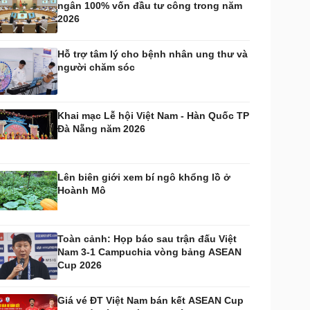
ngân 100% vốn đầu tư công trong năm
huyển đổi số
Nhi khoa
2026
Nam khoa
Làm đẹp - giảm cân
Hỗ trợ tâm lý cho bệnh nhân ung thư và
Phòng mạch online
người chăm sóc
Ăn sạch sống khỏe
uân sự - Quốc phòng
ũ khí
Khai mạc Lễ hội Việt Nam - Hàn Quốc TP
Việt Nam
Đà Nẵng năm 2026
hân tích
Lên biên giới xem bí ngô khổng lồ ở
Hoành Mô
Toàn cảnh: Họp báo sau trận đấu Việt
Nam 3-1 Campuchia vòng bảng ASEAN
Cup 2026
Giá vé ĐT Việt Nam bán kết ASEAN Cup