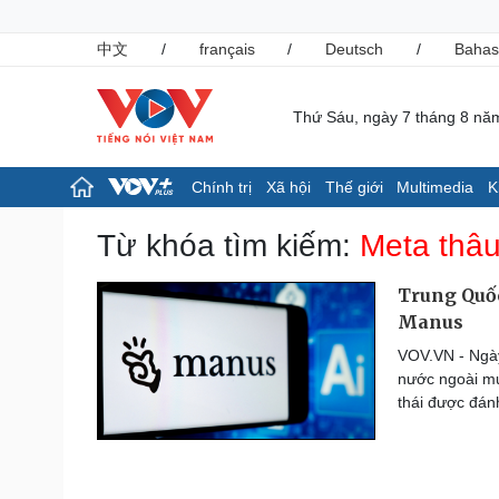
中文
/
français
/
Deutsch
/
Bahas
Thứ Sáu, ngày 7 tháng 8 nă
Chính trị
Xã hội
Thế giới
Multimedia
K
Chính trị
Xã hội
Từ khóa tìm kiếm:
Meta thâ
Đảng
Tin 24h
Tổ chức nhân sự
Giáo dục
Trung Quốc
Quốc hội
Dự báo thời tiết
Manus
Nhận diện sự thật
Dấu ấn VOV
VOV.VN - Ngày
Việc làm
nước ngoài mu
Biển đảo
thái được đán
Pháp luật
Thể thao
Vụ án
Pickleball
Tin nóng
Bóng đá quốc tế
Tư vấn luật
Bóng đá Việt Nam