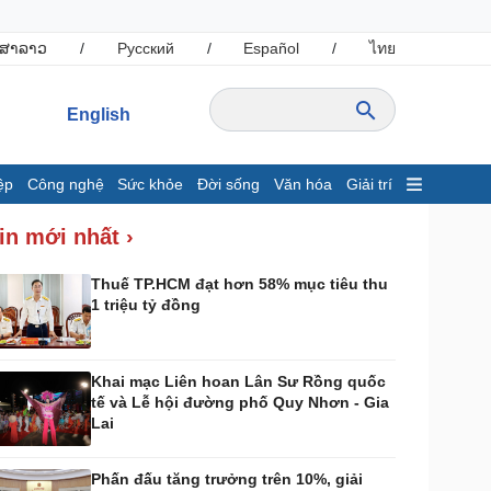
ສາລາວ
/
Русский
/
Español
/
ไทย
English
ệp
Công nghệ
Sức khỏe
Đời sống
Văn hóa
Giải trí
inh tế
Thị trường
in mới nhất ›
ất động sản
Giá vàng
hởi nghiệp
Tiêu dùng
Thuế TP.HCM đạt hơn 58% mục tiêu thu
1 triệu tỷ đồng
Tỷ giá
Chứng khoán
Giá cà phê
Khai mạc Liên hoan Lân Sư Rồng quốc
tế và Lễ hội đường phố Quy Nhơn - Gia
ông nghệ
Sức khỏe
Lai
Sành điệu
Dinh dưỡng - món ngon
Tin Công nghệ
Cây thuốc
Phấn đấu tăng trưởng trên 10%, giải
rải nghiệm
Sản phụ khoa