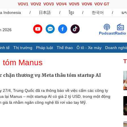
VOV1
VOV2
VOV3
VOV4
VOV5
VOV6
VOV GT
a Indonesia
/
日本語
/
ខ្មែរ
/
한국어
/
ພາ
m 2026
Podcast
Radio
inh tế
Thị trường
Pháp luật
Thể thao
Ô tô - Xe máy
Doanh nghi
Thế giới
Multimedia
K
u tóm Manus
T
Quan sát
Ảnh
B
Cuộc sống đó đây
Video
K
 chặn thương vụ Meta thâu tóm startup AI
Hồ sơ
E-Magazine
Infographic
 27/4, Trung Quốc đã ra thông báo về việc cấm các công ty
a lại Manus – một startup AI có giá 2 tỷ USD, trong một động
h giá là nhằm ngăn công nghệ lõi rơi vào tay Mỹ.
Ô tô - Xe máy
Doanh nghiệp
C
Ô tô
Thông tin doanh nghiệp
Xe máy
Doanh nghiệp 24h
Tư vấn
Doanh nhân
T