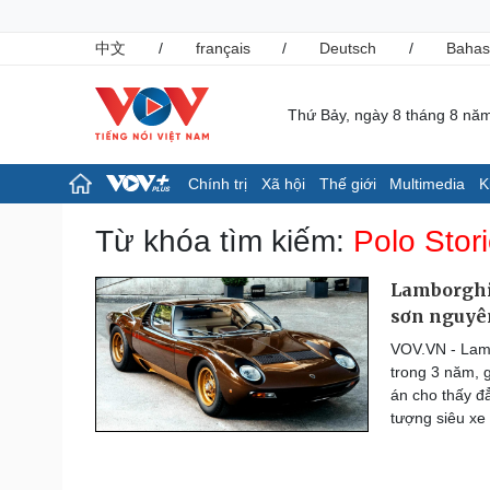
中文
/
français
/
Deutsch
/
Bahas
Thứ Bảy, ngày 8 tháng 8 nă
Chính trị
Xã hội
Thế giới
Multimedia
K
Chính trị
Xã hội
Từ khóa tìm kiếm:
Polo Stor
Đảng
Tin 24h
Tổ chức nhân sự
Giáo dục
Lamborghin
Quốc hội
Dự báo thời tiết
sơn nguyê
Nhận diện sự thật
Dấu ấn VOV
VOV.VN - Lamb
Việc làm
trong 3 năm, g
Biển đảo
án cho thấy đ
Pháp luật
Thể thao
tượng siêu xe 
Vụ án
Pickleball
Tin nóng
Bóng đá quốc tế
Tư vấn luật
Bóng đá Việt Nam