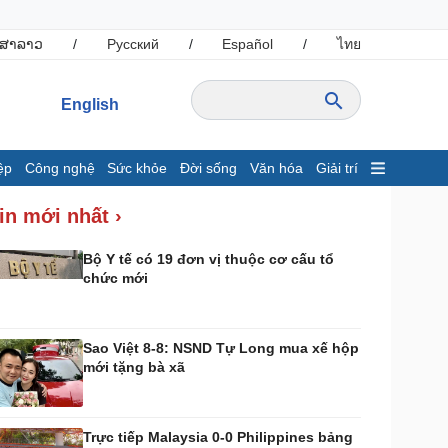
ສາລາວ
/
Русский
/
Español
/
ไทย
English
ệp
Công nghệ
Sức khỏe
Đời sống
Văn hóa
Giải trí
inh tế
Thị trường
in mới nhất ›
ất động sản
Giá vàng
hởi nghiệp
Tiêu dùng
Bộ Y tế có 19 đơn vị thuộc cơ cấu tổ
chức mới
Tỷ giá
Chứng khoán
Giá cà phê
Sao Việt 8-8: NSND Tự Long mua xế hộp
mới tặng bà xã
ông nghệ
Sức khỏe
Sành điệu
Dinh dưỡng - món ngon
Tin Công nghệ
Cây thuốc
Trực tiếp Malaysia 0-0 Philippines bảng
rải nghiệm
Sản phụ khoa