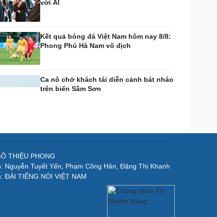
với AI
Kết quả bóng đá Việt Nam hôm nay 8/8:
Phong Phú Hà Nam vô địch
Ca nô chở khách tái diễn cảnh bát nháo
trên biển Sầm Sơn
NGÔ THIỆU PHONG
p: Nguyễn Tuyết Yến, Phạm Công Hân, Đặng Thị Khanh
n: ĐÀI TIẾNG NÓI VIỆT NAM