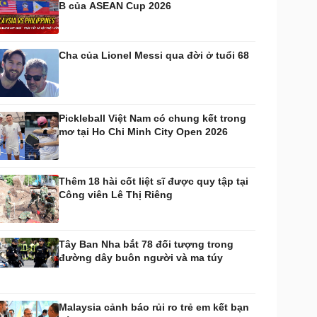
B của ASEAN Cup 2026
huyển đổi số
Nhi khoa
Nam khoa
Làm đẹp - giảm cân
Cha của Lionel Messi qua đời ở tuổi 68
Phòng mạch online
Ăn sạch sống khỏe
uân sự - Quốc phòng
ũ khí
Pickleball Việt Nam có chung kết trong
Việt Nam
mơ tại Ho Chi Minh City Open 2026
hân tích
Thêm 18 hài cốt liệt sĩ được quy tập tại
Công viên Lê Thị Riêng
Tây Ban Nha bắt 78 đối tượng trong
đường dây buôn người và ma túy
Malaysia cảnh báo rủi ro trẻ em kết bạn