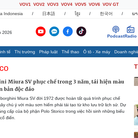
VOV1
VOV2
VOV3
VOV4
VOV5
VOV6
VOV GT
a Indonesia
/
日本語
/
ខ្មែរ
/
한국어
/
ພາ
m 2026
Podcast
Radio
inh tế
Thị trường
Pháp luật
Thể thao
Ô tô - Xe máy
Doanh nghi
Thế giới
Multimedia
K
ico
T
Quan sát
Ảnh
B
Cuộc sống đó đây
Video
K
i Miura SV phục chế trong 3 năm, tái hiện màu
Hồ sơ
E-Magazine
n bản độc đáo
Infographic
orghini Miura SV đời 1972 được hoàn tất quá trình phục chế
ây chú ý với màu sơn hiếm phải tái tạo từ kho lưu trữ lịch sử. Dự
ẳng cấp của bộ phận Polo Storico trong việc hồi sinh những biểu
Ô tô - Xe máy
Doanh nghiệp
C
cổ điển.
Ô tô
Thông tin doanh nghiệp
Xe máy
Doanh nghiệp 24h
Tư vấn
Doanh nhân
T