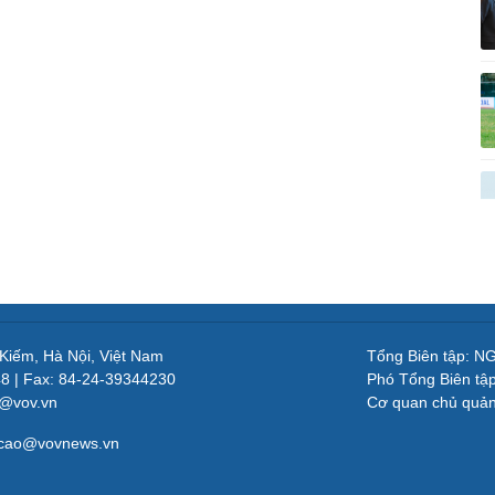
 Kiếm, Hà Nội, Việt Nam
Tổng Biên tập: 
48 | Fax: 84-24-39344230
Phó Tổng Biên tậ
v@vov.vn
Cơ quan chủ quả
gcao@vovnews.vn