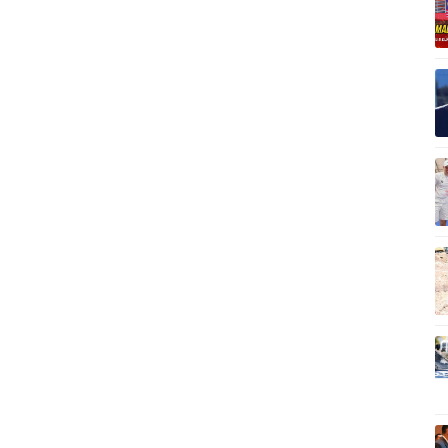
Vì cộng đồng
C
Giải trí
Du lịch
Q
Nghệ sĩ
Tư vấn
V
Thời trang
Săn Tour
Sao Việt
check-in
P