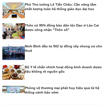
Phó Thủ tướng Lê Tiến Châu: Cần nâng tầm
chất lượng toàn hệ thống giáo dục đại học
Pháp luật
Thể thao
Vụ án
Pickleball
Tin nóng
Bóng đá quốc tế
Thôn có 95% đồng bào dân tộc Dao ở Lào Cai
Tư vấn luật
Bóng đá Việt Nam
được công nhận "Thôn số"
Thế giới thể thao
Lịch thi đấu bóng đá
eSports
Ninh Bình đầu tư 502 tỷ đồng xây chung cư cho
Hậu trường
thuê
Bộ Y tế chấn chỉnh hoạt động kinh doanh dược
liệu không rõ nguồn gốc
Ô tô - Xe máy
Doanh nghiệp
Ô tô
Thông tin doanh nghiệp
Xe máy
Doanh nghiệp 24h
Phòng vệ thương mại phát huy hiệu quả từ hệ
Tư vấn
Doanh nhân
thống cảnh báo sớm
Vì cộng đồng