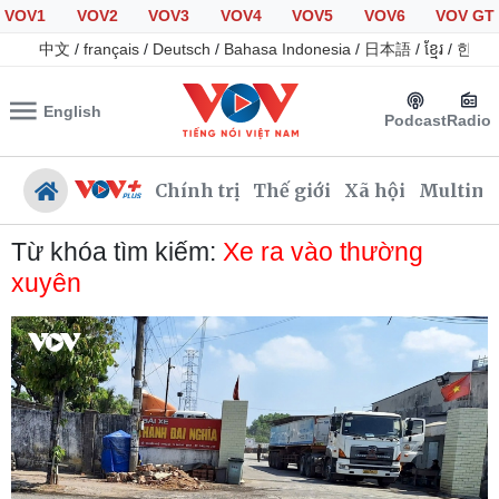
VOV1
VOV2
VOV3
VOV4
VOV5
VOV6
VOV GT
中文
/
français
/
Deutsch
/
Bahasa Indonesia
/
日本語
/
ខ្មែរ
/
한국
English
Podcast
Radio
Chính trị
Thế giới
Xã hội
Multime
Từ khóa tìm kiếm:
Xe ra vào thường
xuyên
Chính trị
Xã hội
Đảng
Tin 24h
Tổ chức nhân sự
Giáo dục
Quốc hội
Dự báo thời tiết
Nhận diện sự thật
Dấu ấn VOV
Việc làm
Biển đảo