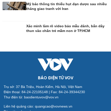
Mỹ bác thông tin thiếu hụt đạn dược sau nhiều
tháng giao tranh với Iran
Công nghệ
Sức khỏe
Sành điệu
Dinh dưỡng - món ngon
Xác minh làm rõ video bảo mẫu đánh, bắn dây
Tin Công nghệ
Cây thuốc
thun vào chân trẻ mầm non ở TP.HCM
Trải nghiệm
Sản phụ khoa
Chuyển đổi số
Nhi khoa
Nam khoa
Làm đẹp - giảm cân
Phòng mạch online
Ăn sạch sống khỏe
BÁO ĐIỆN TỬ VOV
Đời sống
Văn hóa
Trụ sở: 37 Bà Triệu, Hoàn Kiếm, Hà Nội, Việt Nam
Điện thoại: 84-24-22105148 | Fax: 84-24-39344230
Nhà đẹp
Sân khấu - Điện ảnh
Thư điện tử: baodientuvov@vov.vn
Tình yêu - Gia đình
Văn học
Blog
Âm nhạc
Liên hệ quảng cáo: quangcao@vovnews.vn
Di sản