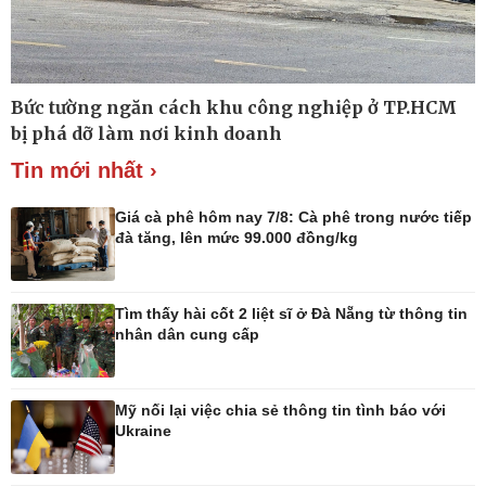
Thế giới
Multimedia
Bức tường ngăn cách khu công nghiệp ở TP.HCM
Quan sát
Ảnh
bị phá dỡ làm nơi kinh doanh
Cuộc sống đó đây
Video
Hồ sơ
E-Magazine
Tin mới nhất ›
Infographic
Giá cà phê hôm nay 7/8: Cà phê trong nước tiếp
đà tăng, lên mức 99.000 đồng/kg
Kinh tế
Thị trường
Tìm thấy hài cốt 2 liệt sĩ ở Đà Nẵng từ thông tin
Bất động sản
Giá vàng
nhân dân cung cấp
Khởi nghiệp
Tiêu dùng
Tỷ giá
Chứng khoán
Mỹ nối lại việc chia sẻ thông tin tình báo với
Giá cà phê
Ukraine