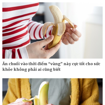
Kinh tế
Thị trường
Bất động sản
Giá vàng
Khởi nghiệp
Tiêu dùng
Tỷ giá
Chứng khoán
Giá cà phê
Ăn chuối vào thời điểm “vàng” này cực tốt cho sức
khỏe không phải ai cũng biết
Pháp luật
Thể thao
Vụ án
Pickleball
Tin nóng
Bóng đá quốc tế
Tư vấn luật
Bóng đá Việt Nam