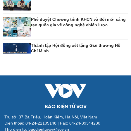
Phê duyệt Chương trình KHCN và đổi mới sáng
Đời sống
Văn hóa
tạo quốc gia về công nghệ chiến lược
Nhà đẹp
Sân khấu - Điện ảnh
Tình yêu - Gia đình
Văn học
Blog
Âm nhạc
Thành lập Hội đồng xét tặng Giải thưởng Hồ
Di sản
Chí Minh
BÁO ĐIỆN TỬ VOV
Giải trí
Du lịch
Trụ sở: 37 Bà Triệu, Hoàn Kiếm, Hà Nội, Việt Nam
Nghệ sĩ
Tư vấn
Điện thoại: 84-24-22105148 | Fax: 84-24-39344230
Thời trang
Săn Tour
Thư điện tử: baodientuvov@vov.vn