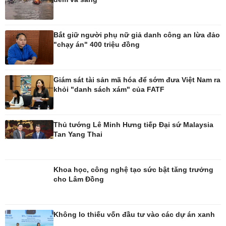
Bắt giữ người phụ nữ giả danh công an lừa đảo
"chạy án" 400 triệu đồng
Công nghệ
Sức khỏe
Giám sát tài sản mã hóa để sớm đưa Việt Nam ra
Sành điệu
Dinh dưỡng - món ngon
khỏi "danh sách xám" của FATF
Tin Công nghệ
Cây thuốc
Trải nghiệm
Sản phụ khoa
Chuyển đổi số
Nhi khoa
Thủ tướng Lê Minh Hưng tiếp Đại sứ Malaysia
Nam khoa
Tan Yang Thai
Làm đẹp - giảm cân
Phòng mạch online
Ăn sạch sống khỏe
Khoa học, công nghệ tạo sức bật tăng trưởng
cho Lâm Đồng
Không lo thiếu vốn đầu tư vào các dự án xanh