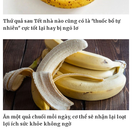
Thứ quả sau Tết nhà nào cũng có là "thuốc bổ tự
nhiên" cực tốt lại hay bị ngõ lơ
Thế giới
Multimedia
Quan sát
Ảnh
Cuộc sống đó đây
Video
Hồ sơ
E-Magazine
Infographic
Ăn một quả chuối mỗi ngày, cơ thể sẽ nhận lại loạt
lợi ích sức khỏe không ngờ