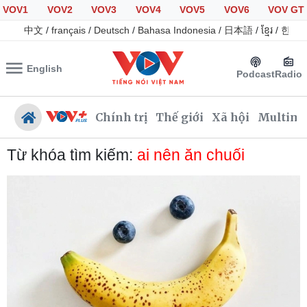
VOV1
VOV2
VOV3
VOV4
VOV5
VOV6
VOV GT
中文
/
français
/
Deutsch
/
Bahasa Indonesia
/
日本語
/
ខ្មែរ
/
한국
English
Podcast
Radio
Chính trị
Thế giới
Xã hội
Multime
Từ khóa tìm kiếm:
ai nên ăn chuối
Chính trị
Xã hội
Đảng
Tin 24h
Tổ chức nhân sự
Giáo dục
Quốc hội
Dự báo thời tiết
Nhận diện sự thật
Dấu ấn VOV
Việc làm
Biển đảo