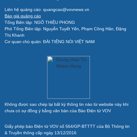
Sao Việt
check-in
Liên hệ quảng cáo: quangcao@vovnews.vn
Báo giá quảng cáo
Tổng Biên tập: NGÔ THIỆU PHONG
Phó Tổng Biên tập: Nguyễn Tuyết Yến, Phạm Công Hân, Đặng
Thị Khanh
Cơ quan chủ quản: ĐÀI TIẾNG NÓI VIỆT NAM
Quân sự - Quốc phòng
Vũ khí
Việt Nam
Phân tích
Không được sao chép lại bất kỳ thông tin nào từ website này khi
chưa có sự đồng ý bằng văn bản của Báo Điện tử VOV
Giấy phép báo Điện tử VOV số 564/GP-BTTTT của Bộ Thông tin
& Truyền thông cấp ngày 13/12/2016