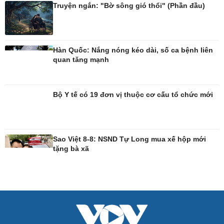
Tin Công nghệ
Cây thuốc
Truyện ngắn: "Bờ sông gió thổi" (Phần đầu)
Trải nghiệm
Sản phụ khoa
Chuyển đổi số
Nhi khoa
Nam khoa
Làm đẹp - giảm cân
Hàn Quốc: Nắng nóng kéo dài, số ca bệnh liên
Phòng mạch online
quan tăng mạnh
Ăn sạch sống khỏe
Bộ Y tế có 19 đơn vị thuộc cơ cấu tổ chức mới
Sao Việt 8-8: NSND Tự Long mua xế hộp mới
tặng bà xã
Đời sống
Văn hóa
Nhà đẹp
Sân khấu - Điện ảnh
Tình yêu - Gia đình
Văn học
Blog
Âm nhạc
Di sản