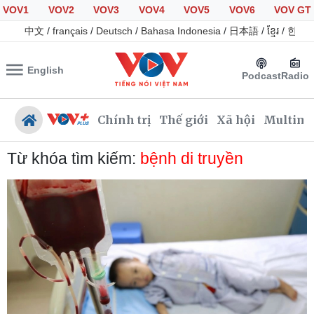
VOV1
VOV2
VOV3
VOV4
VOV5
VOV6
VOV GT
中文
/
français
/
Deutsch
/
Bahasa Indonesia
/
日本語
/
ខ្មែរ
/
한국
English
Podcast
Radio
Chính trị
Thế giới
Xã hội
Multime
Từ khóa tìm kiếm:
bệnh di truyền
Chính trị
Xã hội
Đảng
Tin 24h
Tổ chức nhân sự
Giáo dục
Quốc hội
Dự báo thời tiết
Nhận diện sự thật
Dấu ấn VOV
Việc làm
Biển đảo