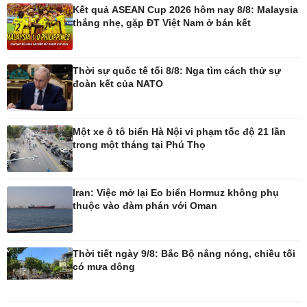
Kết quả ASEAN Cup 2026 hôm nay 8/8: Malaysia
thắng nhẹ, gặp ĐT Việt Nam ở bán kết
Thời sự quốc tế tối 8/8: Nga tìm cách thử sự
đoàn kết của NATO
Ô tô - Xe máy
Doanh nghiệp
Ô tô
Thông tin doanh nghiệp
Xe máy
Doanh nghiệp 24h
Một xe ô tô biển Hà Nội vi phạm tốc độ 21 lần
Tư vấn
Doanh nhân
trong một tháng tại Phú Thọ
Vì cộng đồng
Iran: Việc mở lại Eo biển Hormuz không phụ
thuộc vào đàm phán với Oman
Thời tiết ngày 9/8: Bắc Bộ nắng nóng, chiều tối
có mưa dông
Công nghệ
Sức khỏe
Sành điệu
Dinh dưỡng - món ngon