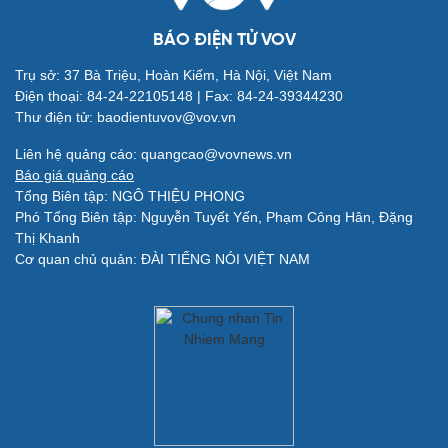
BÁO ĐIỆN TỬ VOV
Trụ sở: 37 Bà Triệu, Hoàn Kiếm, Hà Nội, Việt Nam
Điện thoại: 84-24-22105148 | Fax: 84-24-39344230
Thư điện tử: baodientuvov@vov.vn
Giải trí
Du lịch
Liên hệ quảng cáo: quangcao@vovnews.vn
Nghệ sĩ
Tư vấn
Báo giá quảng cáo
Thời trang
Săn Tour
Tổng Biên tập: NGÔ THIỆU PHONG
Sao Việt
check-in
Phó Tổng Biên tập: Nguyễn Tuyết Yến, Phạm Công Hân, Đặng
Thị Khanh
Cơ quan chủ quản: ĐÀI TIẾNG NÓI VIỆT NAM
Quân sự - Quốc phòng
Vũ khí
Việt Nam