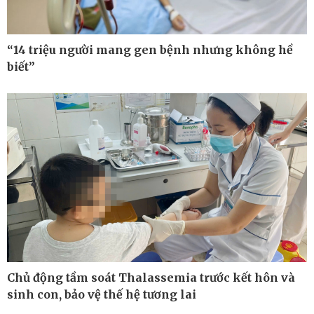
“14 triệu người mang gen bệnh nhưng không hề
biết”
Thế giới
Multimedia
Quan sát
Ảnh
Cuộc sống đó đây
Video
Hồ sơ
E-Magazine
Infographic
Chủ động tầm soát Thalassemia trước kết hôn và
sinh con, bảo vệ thế hệ tương lai
Kinh tế
Thị trường
Bất động sản
Giá vàng