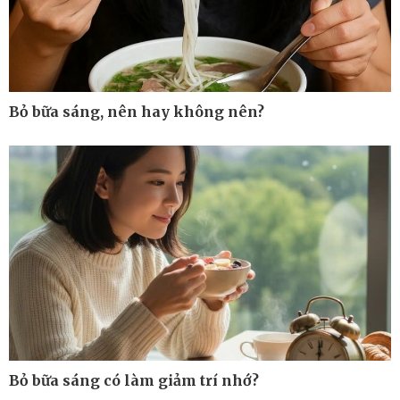
Bỏ bữa sáng, nên hay không nên?
Pháp luật
Thể thao
Vụ án
Pickleball
Tin nóng
Bóng đá quốc tế
Tư vấn luật
Bóng đá Việt Nam
Thế giới thể thao
Bỏ bữa sáng có làm giảm trí nhớ?
Lịch thi đấu bóng đá