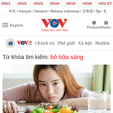
VOV1
VOV2
VOV3
VOV4
VOV5
VOV6
VOV GT
中文
/
français
/
Deutsch
/
Bahasa Indonesia
/
日本語
/
ខ្មែរ
/
한국
English
Podcast
Radio
Chính trị
Thế giới
Xã hội
Multime
Từ khóa tìm kiếm:
bỏ bữa sáng
Chính trị
Xã hội
Đảng
Tin 24h
Tổ chức nhân sự
Giáo dục
Quốc hội
Dự báo thời tiết
Nhận diện sự thật
Dấu ấn VOV
Việc làm
Biển đảo