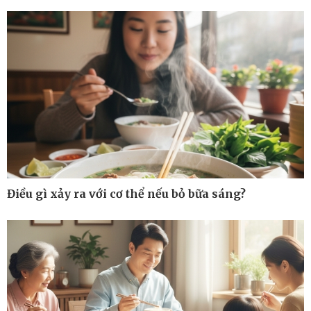
eSports
Hậu trường
Điều gì xảy ra với cơ thể nếu bỏ bữa sáng?
Ô tô - Xe máy
Doanh nghiệp
Ô tô
Thông tin doanh nghiệp
Xe máy
Doanh nghiệp 24h
Tư vấn
Doanh nhân