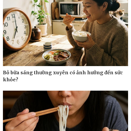
Bỏ bữa sáng thường xuyên có ảnh hưởng đến sức
khỏe?
Kinh tế
Thị trường
Bất động sản
Giá vàng
Khởi nghiệp
Tiêu dùng
Tỷ giá
Chứng khoán
Giá cà phê