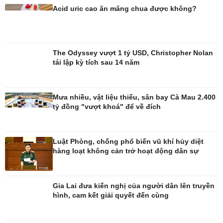
Nhà đẹp
Sân khấu - Điện ảnh
Acid uric cao ăn măng chua được không?
Tình yêu - Gia đình
Văn học
Blog
Âm nhạc
Di sản
The Odyssey vượt 1 tỷ USD, Christopher Nolan
tái lập kỳ tích sau 14 năm
Mưa nhiều, vật liệu thiếu, sân bay Cà Mau 2.400
tỷ đồng "vượt khoá" để về đích
Luật Phòng, chống phổ biến vũ khí hủy diệt
hàng loạt không cản trở hoạt động dân sự
Gia Lai đưa kiến nghị của người dân lên truyền
hình, cam kết giải quyết đến cùng
Giải trí
Du lịch