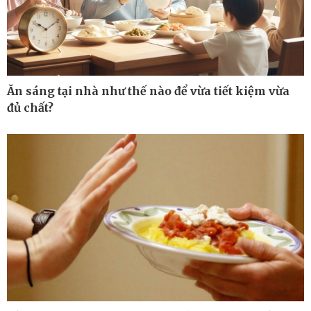
Vì cộng đồng
Ăn sáng tại nhà như thế nào để vừa tiết kiệm vừa
đủ chất?
Công nghệ
Sức khỏe
Sành điệu
Dinh dưỡng - món ngon
Tin Công nghệ
Cây thuốc
Trải nghiệm
Sản phụ khoa