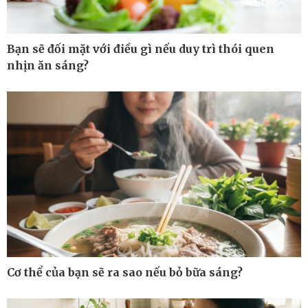
Bạn sẽ đối mặt với điều gì nếu duy trì thói quen
nhịn ăn sáng?
Thế giới
Multimedia
Quan sát
Ảnh
Cuộc sống đó đây
Video
Hồ sơ
E-Magazine
Cơ thể của bạn sẽ ra sao nếu bỏ bữa sáng?
Infographic