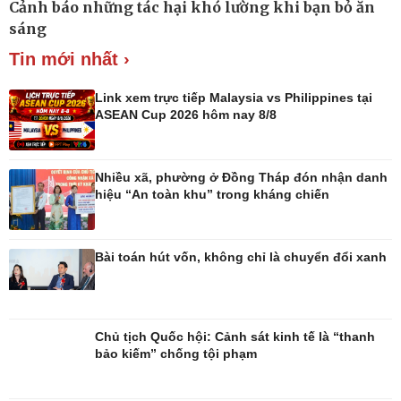
Chuyển đổi số
Nhi khoa
Cảnh báo những tác hại khó lường khi bạn bỏ ăn
Nam khoa
sáng
Làm đẹp - giảm cân
Tin mới nhất ›
Phòng mạch online
Ăn sạch sống khỏe
Link xem trực tiếp Malaysia vs Philippines tại
ASEAN Cup 2026 hôm nay 8/8
Nhiều xã, phường ở Đồng Tháp đón nhận danh
hiệu “An toàn khu” trong kháng chiến
Bài toán hút vốn, không chỉ là chuyển đổi xanh
Chủ tịch Quốc hội: Cảnh sát kinh tế là “thanh
bảo kiếm” chống tội phạm
Đời sống
Văn hóa