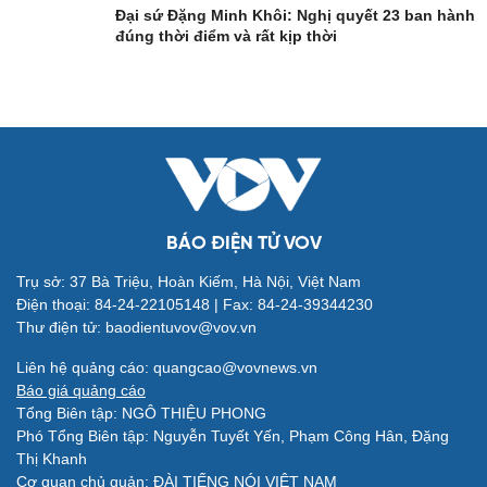
Nghệ sĩ
Tư vấn
Đại sứ Đặng Minh Khôi: Nghị quyết 23 ban hành
Thời trang
Săn Tour
đúng thời điểm và rất kịp thời
Sao Việt
check-in
BÁO ĐIỆN TỬ VOV
Trụ sở: 37 Bà Triệu, Hoàn Kiếm, Hà Nội, Việt Nam
Điện thoại: 84-24-22105148 | Fax: 84-24-39344230
Thư điện tử: baodientuvov@vov.vn
Liên hệ quảng cáo: quangcao@vovnews.vn
Báo giá quảng cáo
Tổng Biên tập: NGÔ THIỆU PHONG
Quân sự - Quốc phòng
Phó Tổng Biên tập: Nguyễn Tuyết Yến, Phạm Công Hân, Đặng
Vũ khí
Thị Khanh
Việt Nam
Cơ quan chủ quản: ĐÀI TIẾNG NÓI VIỆT NAM