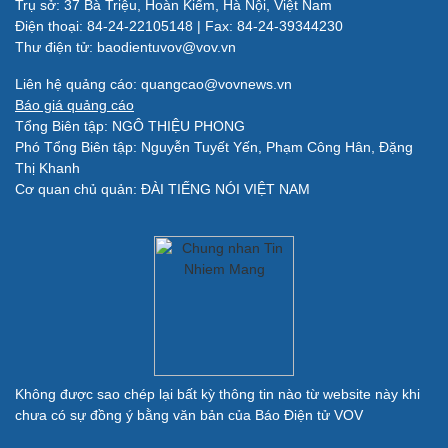
Trụ sở: 37 Bà Triệu, Hoàn Kiếm, Hà Nội, Việt Nam
Làm đẹp - giảm cân
Điện thoại: 84-24-22105148 | Fax: 84-24-39344230
Phòng mạch online
Thư điện tử: baodientuvov@vov.vn
Ăn sạch sống khỏe
Liên hệ quảng cáo: quangcao@vovnews.vn
Báo giá quảng cáo
Đời sống
Văn hóa
Tổng Biên tập: NGÔ THIỆU PHONG
Nhà đẹp
Sân khấu - Điện ảnh
Phó Tổng Biên tập: Nguyễn Tuyết Yến, Phạm Công Hân, Đặng
Tình yêu - Gia đình
Văn học
Thị Khanh
Blog
Âm nhạc
Cơ quan chủ quản: ĐÀI TIẾNG NÓI VIỆT NAM
Di sản
Giải trí
Du lịch
Nghệ sĩ
Tư vấn
Thời trang
Săn Tour
Sao Việt
check-in
Không được sao chép lại bất kỳ thông tin nào từ website này khi
chưa có sự đồng ý bằng văn bản của Báo Điện tử VOV
Quân sự - Quốc phòng
Vũ khí