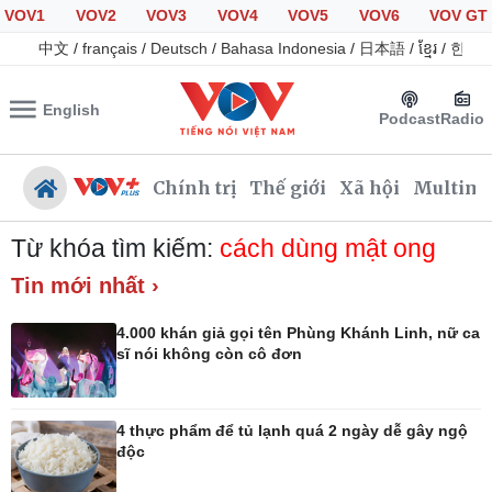
VOV1
VOV2
VOV3
VOV4
VOV5
VOV6
VOV GT
中文
/
français
/
Deutsch
/
Bahasa Indonesia
/
日本語
/
ខ្មែរ
/
한국
English
Podcast
Radio
Chính trị
Thế giới
Xã hội
Multime
Từ khóa tìm kiếm:
cách dùng mật ong
Tin mới nhất ›
Chính trị
Xã hội
4.000 khán giả gọi tên Phùng Khánh Linh, nữ ca
Đảng
Tin 24h
sĩ nói không còn cô đơn
Tổ chức nhân sự
Giáo dục
Quốc hội
Dự báo thời tiết
Nhận diện sự thật
Dấu ấn VOV
4 thực phẩm để tủ lạnh quá 2 ngày dễ gây ngộ
Việc làm
độc
Biển đảo