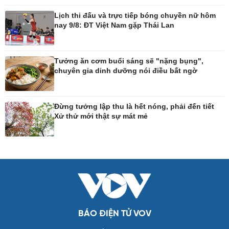
Tư vấn luật
Bóng đá Việt Nam
Thế giới thể thao
Lịch thi đấu và trực tiếp bóng chuyền nữ hôm
Lịch thi đấu bóng đá
nay 9/8: ĐT Việt Nam gặp Thái Lan
eSports
Hậu trường
Tưởng ăn cơm buổi sáng sẽ "nặng bụng",
chuyên gia dinh dưỡng nói điều bất ngờ
Ô tô - Xe máy
Doanh nghiệp
Ô tô
Thông tin doanh nghiệp
Đừng tưởng lập thu là hết nóng, phải đến tiết
Xe máy
Doanh nghiệp 24h
Xử thử mới thật sự mát mẻ
Tư vấn
Doanh nhân
Vì cộng đồng
Công nghệ
Sức khỏe
Sành điệu
Dinh dưỡng - món ngon
Tin Công nghệ
Cây thuốc
Trải nghiệm
Sản phụ khoa
Chuyển đổi số
Nhi khoa
BÁO ĐIỆN TỬ VOV
Nam khoa