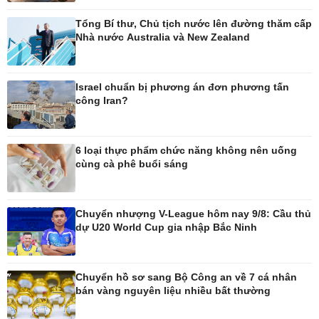
Tổng Bí thư, Chủ tịch nước lên đường thăm cấp
Thế giới
Multimedia
Nhà nước Australia và New Zealand
Quan sát
Ảnh
Cuộc sống đó đây
Video
Hồ sơ
E-Magazine
Israel chuẩn bị phương án đơn phương tấn
Infographic
công Iran?
Kinh tế
Thị trường
6 loại thực phẩm chức năng không nên uống
cùng cà phê buổi sáng
Bất động sản
Giá vàng
Khởi nghiệp
Tiêu dùng
Tỷ giá
Chứng khoán
Chuyển nhượng V-League hôm nay 9/8: Cầu thủ
Giá cà phê
dự U20 World Cup gia nhập Bắc Ninh
Pháp luật
Thể thao
Chuyển hồ sơ sang Bộ Công an về 7 cá nhân
bán vàng nguyên liệu nhiều bất thường
Vụ án
Pickleball
Tin nóng
Bóng đá quốc tế