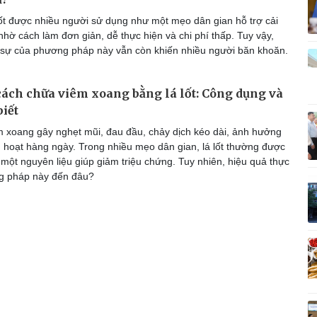
Vì cộng đồng
C
ốt được nhiều người sử dụng như một mẹo dân gian hỗ trợ cải
 nhờ cách làm đơn giản, dễ thực hiện và chi phí thấp. Tuy vậy,
 sự của phương pháp này vẫn còn khiến nhiều người băn khoăn.
 cách chữa viêm xoang bằng lá lốt: Công dụng và
Giải trí
Du lịch
Q
biết
Nghệ sĩ
Tư vấn
V
Thời trang
Săn Tour
 xoang gây nghẹt mũi, đau đầu, chảy dịch kéo dài, ảnh hưởng
Sao Việt
check-in
P
h hoạt hàng ngày. Trong nhiều mẹo dân gian, lá lốt thường được
một nguyên liệu giúp giảm triệu chứng. Tuy nhiên, hiệu quả thực
g pháp này đến đâu?