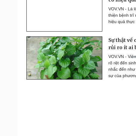
Thế giới thể thao
VOV.VN - Lá l
Lịch thi đấu bóng đá
thiện bệnh trĩ
eSports
hiệu quả thực
Hậu trường
Sự thật về
Đời sống
Văn hóa
rủi ro ít ai 
Nhà đẹp
Sân khấu - Điện ảnh
Tình yêu - Gia đình
Văn học
VOV.VN - Viêm
Blog
Âm nhạc
rõ rệt đến sin
Di sản
nhắc đến như 
sự của phươn