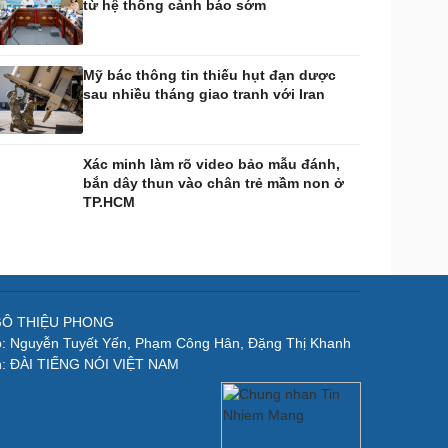
từ hệ thống cảnh báo sớm
Mỹ bác thông tin thiếu hụt đạn dược
sau nhiều tháng giao tranh với Iran
Xác minh làm rõ video bảo mẫu đánh,
bắn dây thun vào chân trẻ mầm non ở
TP.HCM
NGÔ THIỆU PHONG
p: Nguyễn Tuyết Yến, Phạm Công Hân, Đặng Thị Khanh
n: ĐÀI TIẾNG NÓI VIỆT NAM