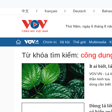
中文
/
français
/
Deutsch
/
Bahas
Thứ Năm, ngày 6 tháng 8 n
Chính trị
Xã hội
Thế giới
Multimedia
K
Chính trị
Xã hội
Từ khóa tìm kiếm:
công dụng
Đảng
Tin 24h
Tổ chức nhân sự
Giáo dục
Ít ai biết,
Quốc hội
Dự báo thời tiết
VOV.VN - Lá l
Nhận diện sự thật
Dấu ấn VOV
thần kinh tọa
Việc làm
dùng cần biết
Biển đảo
Pháp luật
Thể thao
Vụ án
Pickleball
Dùng lá lốt
Tin nóng
Bóng đá quốc tế
Tư vấn luật
Bóng đá Việt Nam
có hiệu qu