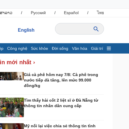
ສາລາວ
/
Русский
/
Español
/
ไทย
English
ệp
Công nghệ
Sức khỏe
Đời sống
Văn hóa
Giải trí
inh tế
Thị trường
in mới nhất ›
ất động sản
Giá vàng
hởi nghiệp
Tiêu dùng
Giá cà phê hôm nay 7/8: Cà phê trong
nước tiếp đà tăng, lên mức 99.000
Tỷ giá
đồng/kg
Chứng khoán
Giá cà phê
Tìm thấy hài cốt 2 liệt sĩ ở Đà Nẵng từ
thông tin nhân dân cung cấp
ông nghệ
Sức khỏe
Sành điệu
Dinh dưỡng - món ngon
Tin Công nghệ
Cây thuốc
Mỹ nối lại việc chia sẻ thông tin tình
rải nghiệm
Sản phụ khoa