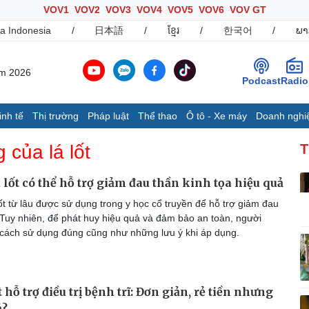
VOV1
VOV2
VOV3
VOV4
VOV5
VOV6
VOV GT
a Indonesia
/
日本語
/
ខ្មែរ
/
한국어
/
ພາ
ăm 2026
Podcast
Radio
inh tế
Thị trường
Pháp luật
Thể thao
Ô tô - Xe máy
Doanh nghi
Thế giới
Multimedia
K
 của lá lốt
T
Quan sát
Ảnh
B
Cuộc sống đó đây
Video
K
 lá lốt có thể hỗ trợ giảm đau thần kinh tọa hiệu quả
Hồ sơ
E-Magazine
ốt từ lâu được sử dụng trong y học cổ truyền để hỗ trợ giảm đau
Infographic
. Tuy nhiên, để phát huy hiệu quả và đảm bảo an toàn, người
 cách sử dụng đúng cũng như những lưu ý khi áp dụng.
Ô tô - Xe máy
Doanh nghiệp
C
Ô tô
Thông tin doanh nghiệp
 hỗ trợ điều trị bệnh trĩ: Đơn giản, rẻ tiền nhưng
Xe máy
Doanh nghiệp 24h
Tư vấn
Doanh nhân
T
ả?