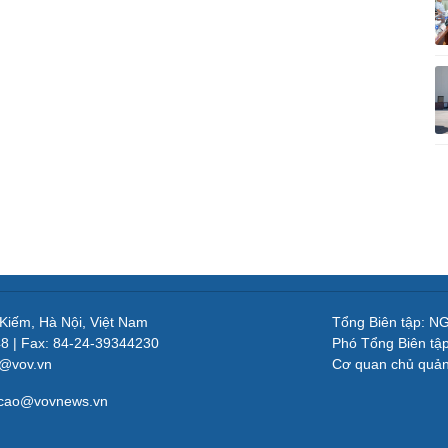
 Kiếm, Hà Nội, Việt Nam
Tổng Biên tập: 
48 | Fax: 84-24-39344230
Phó Tổng Biên tậ
v@vov.vn
Cơ quan chủ quả
gcao@vovnews.vn