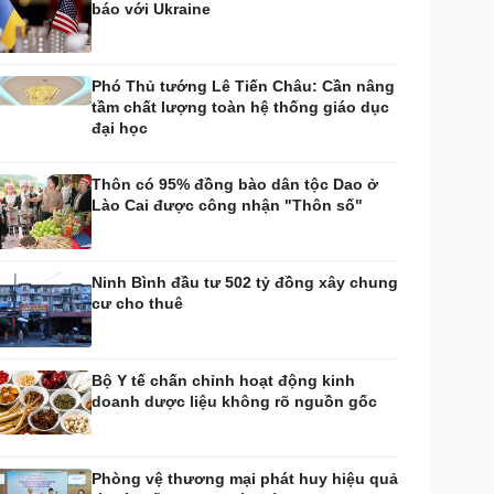
báo với Ukraine
huyển đổi số
Nhi khoa
Nam khoa
Làm đẹp - giảm cân
Phó Thủ tướng Lê Tiến Châu: Cần nâng
Phòng mạch online
tầm chất lượng toàn hệ thống giáo dục
Ăn sạch sống khỏe
đại học
uân sự - Quốc phòng
ũ khí
Thôn có 95% đồng bào dân tộc Dao ở
Việt Nam
Lào Cai được công nhận "Thôn số"
hân tích
Ninh Bình đầu tư 502 tỷ đồng xây chung
cư cho thuê
Bộ Y tế chấn chỉnh hoạt động kinh
doanh dược liệu không rõ nguồn gốc
Phòng vệ thương mại phát huy hiệu quả