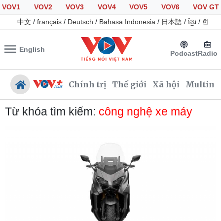
VOV1
VOV2
VOV3
VOV4
VOV5
VOV6
VOV GT
中文
/
français
/
Deutsch
/
Bahasa Indonesia
/
日本語
/
ខ្មែរ
/
한국
English
Podcast
Radio
Chính trị
Thế giới
Xã hội
Multime
Từ khóa tìm kiếm:
công nghệ xe máy
Chính trị
Xã hội
Đảng
Tin 24h
Tổ chức nhân sự
Giáo dục
Quốc hội
Dự báo thời tiết
Nhận diện sự thật
Dấu ấn VOV
Việc làm
Biển đảo