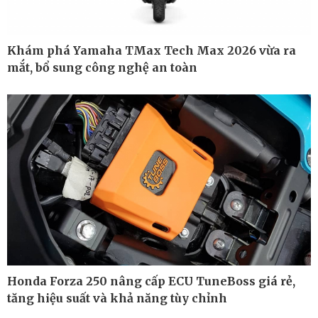
Khám phá Yamaha TMax Tech Max 2026 vừa ra
mắt, bổ sung công nghệ an toàn
Thế giới
Multimedia
Quan sát
Ảnh
Cuộc sống đó đây
Video
Hồ sơ
E-Magazine
Infographic
Honda Forza 250 nâng cấp ECU TuneBoss giá rẻ,
tăng hiệu suất và khả năng tùy chỉnh