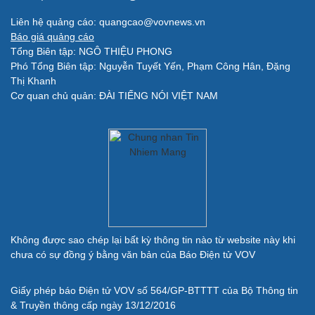
Sao Việt
check-in
Liên hệ quảng cáo: quangcao@vovnews.vn
Báo giá quảng cáo
Tổng Biên tập: NGÔ THIỆU PHONG
Phó Tổng Biên tập: Nguyễn Tuyết Yến, Phạm Công Hân, Đặng
Thị Khanh
Cơ quan chủ quản: ĐÀI TIẾNG NÓI VIỆT NAM
Quân sự - Quốc phòng
Vũ khí
Việt Nam
Phân tích
Không được sao chép lại bất kỳ thông tin nào từ website này khi
chưa có sự đồng ý bằng văn bản của Báo Điện tử VOV
Giấy phép báo Điện tử VOV số 564/GP-BTTTT của Bộ Thông tin
& Truyền thông cấp ngày 13/12/2016