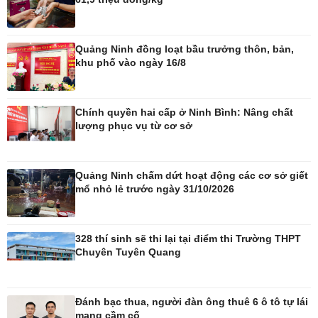
Quảng Ninh đồng loạt bầu trưởng thôn, bản,
khu phố vào ngày 16/8
Công nghệ
Sức khỏe
Chính quyền hai cấp ở Ninh Bình: Nâng chất
Sành điệu
Dinh dưỡng - món ngon
lượng phục vụ từ cơ sở
Tin Công nghệ
Cây thuốc
Trải nghiệm
Sản phụ khoa
Chuyển đổi số
Nhi khoa
Quảng Ninh chấm dứt hoạt động các cơ sở giết
Nam khoa
mổ nhỏ lẻ trước ngày 31/10/2026
Làm đẹp - giảm cân
Phòng mạch online
Ăn sạch sống khỏe
328 thí sinh sẽ thi lại tại điểm thi Trường THPT
Chuyên Tuyên Quang
Đánh bạc thua, người đàn ông thuê 6 ô tô tự lái
mang cầm cố