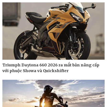
Kinh tế
Thị trường
Bất động sản
Giá vàng
Khởi nghiệp
Tiêu dùng
Tỷ giá
Chứng khoán
Giá cà phê
Triumph Daytona 660 2026 ra mắt bản nâng cấp
với phuộc Showa và Quickshifter
Pháp luật
Thể thao
Vụ án
Pickleball
Tin nóng
Bóng đá quốc tế
Tư vấn luật
Bóng đá Việt Nam