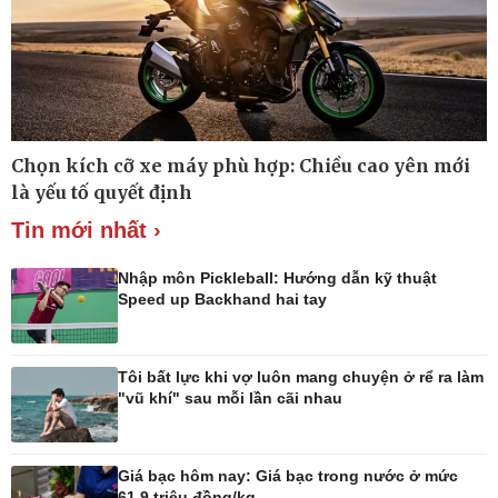
Thế giới thể thao
Lịch thi đấu bóng đá
eSports
Hậu trường
Chọn kích cỡ xe máy phù hợp: Chiều cao yên mới
là yếu tố quyết định
Tin mới nhất ›
Nhập môn Pickleball: Hướng dẫn kỹ thuật
Speed up Backhand hai tay
Ô tô - Xe máy
Doanh nghiệp
Ô tô
Thông tin doanh nghiệp
Xe máy
Doanh nghiệp 24h
Tôi bất lực khi vợ luôn mang chuyện ở rể ra làm
Tư vấn
Doanh nhân
"vũ khí" sau mỗi lần cãi nhau
Vì cộng đồng
Giá bạc hôm nay: Giá bạc trong nước ở mức
61,9 triệu đồng/kg