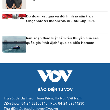
Dự đoán kết quả và đội hình ra sân trận
Đời sống
Văn hóa
Singapore vs Indonesia ASEAN Cup 2026
Nhà đẹp
Sân khấu - Điện ảnh
Tình yêu - Gia đình
Văn học
Blog
Âm nhạc
Iran soạn thảo luật cấm tàu thuyền của các
Di sản
quốc gia "thù địch" qua eo biển Hormuz
BÁO ĐIỆN TỬ VOV
Giải trí
Du lịch
Trụ sở: 37 Bà Triệu, Hoàn Kiếm, Hà Nội, Việt Nam
Nghệ sĩ
Tư vấn
Điện thoại: 84-24-22105148 | Fax: 84-24-39344230
Thời trang
Săn Tour
Thư điện tử: baodientuvov@vov.vn