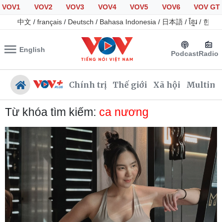
VOV1
VOV2
VOV3
VOV4
VOV5
VOV6
VOV GT
中文
/
français
/
Deutsch
/
Bahasa Indonesia
/
日本語
/
ខ្មែរ
/
한국
English
Podcast
Radio
Chính trị
Thế giới
Xã hội
Multime
Từ khóa tìm kiếm:
ca nương
Chính trị
Xã hội
Đảng
Tin 24h
Tổ chức nhân sự
Giáo dục
Quốc hội
Dự báo thời tiết
Nhận diện sự thật
Dấu ấn VOV
Việc làm
Biển đảo