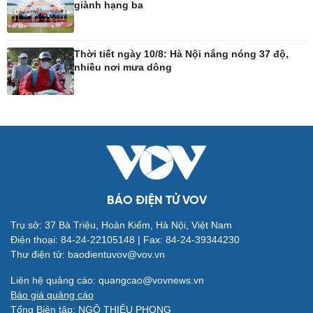
giành hạng ba
Công nghệ
Sức khỏe
Sành điệu
Dinh dưỡng - món ngon
Thời tiết ngày 10/8: Hà Nội nắng nóng 37 độ,
nhiều nơi mưa dông
Tin Công nghệ
Cây thuốc
Trải nghiệm
Sản phụ khoa
Chuyển đổi số
Nhi khoa
Nam khoa
Làm đẹp - giảm cân
Phòng mạch online
Ăn sạch sống khỏe
BÁO ĐIỆN TỬ VOV
Trụ sở: 37 Bà Triệu, Hoàn Kiếm, Hà Nội, Việt Nam
Đời sống
Văn hóa
Điện thoại: 84-24-22105148 | Fax: 84-24-39344230
Nhà đẹp
Sân khấu - Điện ảnh
Thư điện tử: baodientuvov@vov.vn
Tình yêu - Gia đình
Văn học
Blog
Âm nhạc
Liên hệ quảng cáo: quangcao@vovnews.vn
Di sản
Báo giá quảng cáo
Tổng Biên tập: NGÔ THIỆU PHONG