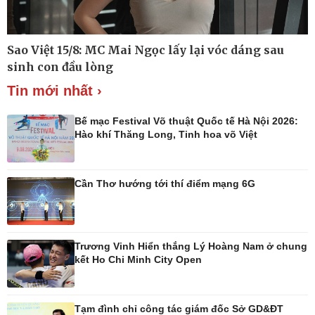
Sao Việt 15/8: MC Mai Ngọc lấy lại vóc dáng sau
Thế giới
Multimedia
sinh con đầu lòng
Quan sát
Ảnh
Tin mới nhất ›
Cuộc sống đó đây
Video
Hồ sơ
E-Magazine
Infographic
Bế mạc Festival Võ thuật Quốc tế Hà Nội 2026:
Hào khí Thăng Long, Tinh hoa võ Việt
Cần Thơ hướng tới thí điểm mạng 6G
Kinh tế
Thị trường
Bất động sản
Giá vàng
Khởi nghiệp
Tiêu dùng
Tỷ giá
Trương Vinh Hiển thắng Lý Hoàng Nam ở chung
Chứng khoán
kết Ho Chi Minh City Open
Giá cà phê
Tạm đình chỉ công tác giám đốc Sở GD&ĐT