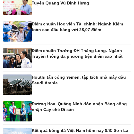
Tuyên Quang Vũ Đình Hưng
Pháp luật
Thể thao
Vụ án
Pickleball
Điểm chuẩn Học viện Tài chính: Ngành Kiểm
Tin nóng
Bóng đá quốc tế
toán cao đầu bảng với 28,07 điểm
Tư vấn luật
Bóng đá Việt Nam
Thế giới thể thao
Lịch thi đấu bóng đá
Điểm chuẩn Trường ĐH Thăng Long: Ngành
eSports
Truyền thông đa phương tiện điểm cao nhất
Hậu trường
Houthi tấn công Yemen, tập kích nhà máy dầu
Saudi Arabia
Ô tô - Xe máy
Doanh nghiệp
Ô tô
Thông tin doanh nghiệp
Đường Hoa, Quảng Ninh đón nhận Bằng công
Xe máy
Doanh nghiệp 24h
nhận Cây chè Di sản
Tư vấn
Doanh nhân
Vì cộng đồng
Kết quả bóng đá Việt Nam hôm nay 9/8: Sơn La