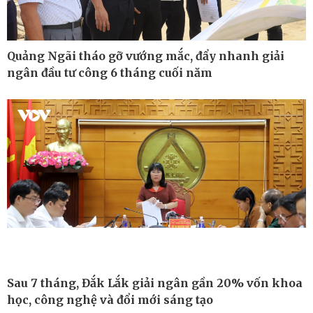
Quảng Ngãi tháo gỡ vướng mắc, đẩy nhanh giải
ngân đầu tư công 6 tháng cuối năm
Công nghệ
Sức khỏe
Sành điệu
Dinh dưỡng - món ngon
Sau 7 tháng, Đắk Lắk giải ngân gần 20% vốn khoa
Tin Công nghệ
Cây thuốc
học, công nghệ và đổi mới sáng tạo
Trải nghiệm
Sản phụ khoa