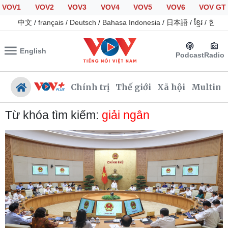
VOV1
VOV2
VOV3
VOV4
VOV5
VOV6
VOV GT
中文
/
français
/
Deutsch
/
Bahasa Indonesia
/
日本語
/
ខ្មែរ
/
한국
English
Podcast
Radio
Chính trị
Thế giới
Xã hội
Multime
Từ khóa tìm kiếm:
giải ngân
Chính trị
Xã hội
Đảng
Tin 24h
Tổ chức nhân sự
Dự báo thời tiết
Quốc hội
Giáo dục
Nhận diện sự thật
Dấu ấn VOV
Việc làm
Biển đảo