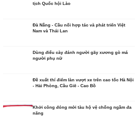
tịch Quốc hội Lào
Đà Nẵng - Cầu nối hợp tác và phát triển Việt
Nam và Thái Lan
Giải trí
Du lịch
Dùng điếu cày đánh người gãy xương gò má
Nghệ sĩ
Tư vấn
người phụ nữ
Thời trang
Săn Tour
Sao Việt
check-in
Đề xuất thí điểm làn vượt xe trên cao tốc Hà Nội
- Hải Phòng, Cầu Giẽ - Cao Bồ
Khởi công đóng mới tàu hộ vệ chống ngầm đa
năng