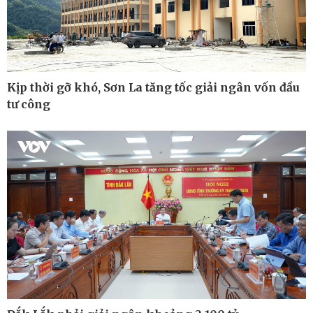
Kinh tế
Thị trường
Bất động sản
Tiêu dùng
Khởi nghiệp
Giá vàng
Tỷ giá
Chứng khoán
Kịp thời gỡ khó, Sơn La tăng tốc giải ngân vốn đầu
Xổ số 3 miền
tư công
Giá cà phê