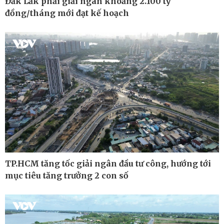
Đắk Lắk phải giải ngân khoảng 2.100 tỷ
đồng/tháng mới đạt kế hoạch
Pháp luật
Thể thao
Vụ án
Pickleball
Tin nóng
Bóng đá Việt Nam
Tư vấn luật
Bóng đá quốc tế
Thế giới thể thao
Lịch thi đấu bóng đá
eSports
Hậu trường
TP.HCM tăng tốc giải ngân đầu tư công, hướng tới
mục tiêu tăng trưởng 2 con số