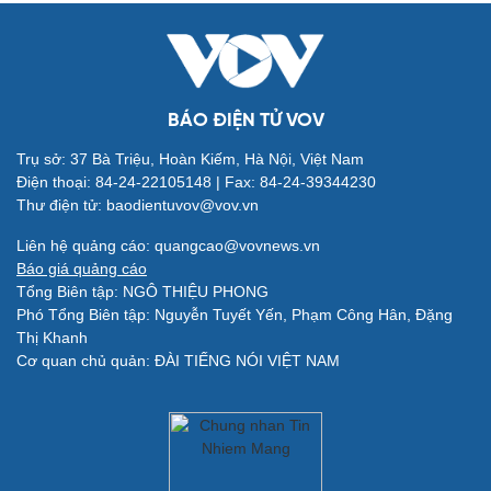
BÁO ĐIỆN TỬ VOV
Trụ sở: 37 Bà Triệu, Hoàn Kiếm, Hà Nội, Việt Nam
Điện thoại: 84-24-22105148 | Fax: 84-24-39344230
Thư điện tử: baodientuvov@vov.vn
Quân sự - Quốc phòng
Vũ khí
Liên hệ quảng cáo: quangcao@vovnews.vn
Việt Nam
Báo giá quảng cáo
Phân tích
Tổng Biên tập: NGÔ THIỆU PHONG
Phó Tổng Biên tập: Nguyễn Tuyết Yến, Phạm Công Hân, Đặng
Thị Khanh
Cơ quan chủ quản: ĐÀI TIẾNG NÓI VIỆT NAM