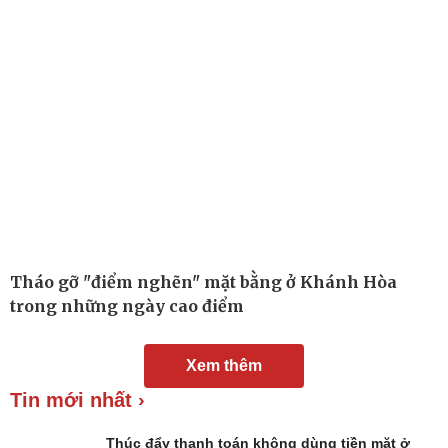
Chuyển đổi số
Nhi khoa
Nam khoa
Làm đẹp - giảm cân
Phòng mạch online
Ăn sạch sống khỏe
Tháo gỡ "điểm nghẽn" mặt bằng ở Khánh Hòa
trong những ngày cao điểm
Xem thêm
Tin mới nhất ›
Thúc đẩy thanh toán không dùng tiền mặt ở