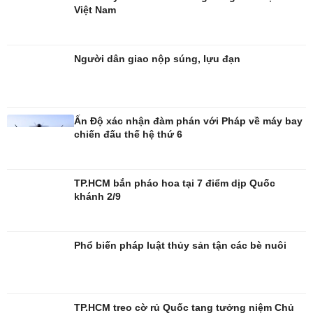
Việt Nam
Đời sống
Văn hóa
Người dân giao nộp súng, lựu đạn
Nhà đẹp
Sân khấu - Điện ảnh
Blog
Văn học
Tình yêu - Gia đình
Âm nhạc
Di sản
Ấn Độ xác nhận đàm phán với Pháp về máy bay
chiến đấu thế hệ thứ 6
TP.HCM bắn pháo hoa tại 7 điểm dịp Quốc
khánh 2/9
Phổ biến pháp luật thủy sản tận các bè nuôi
TP.HCM treo cờ rủ Quốc tang tưởng niệm Chủ