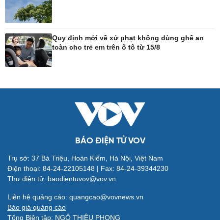
Công nghệ
Sức khỏe
Sành điệu
Dinh dưỡng - món ngon
Quy định mới về xử phạt không dùng ghế an
toàn cho trẻ em trên ô tô từ 15/8
Tin Công nghệ
Cây thuốc
Trải nghiệm
Sản phụ khoa
Chuyển đổi số
Nhi khoa
Nam khoa
Làm đẹp - giảm cân
Phòng mạch online
Ăn sạch sống khỏe
BÁO ĐIỆN TỬ VOV
Trụ sở: 37 Bà Triệu, Hoàn Kiếm, Hà Nội, Việt Nam
Đời sống
Văn hóa
Điện thoại: 84-24-22105148 | Fax: 84-24-39344230
Nhà đẹp
Sân khấu - Điện ảnh
Thư điện tử: baodientuvov@vov.vn
Tình yêu - Gia đình
Văn học
Blog
Âm nhạc
Liên hệ quảng cáo: quangcao@vovnews.vn
Di sản
Báo giá quảng cáo
Tổng Biên tập: NGÔ THIỆU PHONG