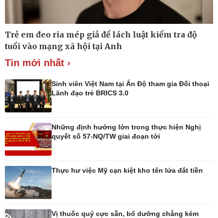
Trẻ em đeo ria mép giả để lách luật kiểm tra độ
Thế giới
Multimedia
tuổi vào mạng xã hội tại Anh
Quan sát
Ảnh
Tin mới nhất ›
Cuộc sống đó đây
Video
Hồ sơ
E-Magazine
Infographic
Sinh viên Việt Nam tại Ấn Độ tham gia Đối thoại
Lãnh đạo trẻ BRICS 3.0
Những định hướng lớn trong thực hiện Nghị
Kinh tế
Thị trường
quyết số 57-NQ/TW giai đoạn tới
Bất động sản
Giá vàng
Khởi nghiệp
Tiêu dùng
Tỷ giá
Thực hư việc Mỹ cạn kiệt kho tên lửa đắt tiền
Chứng khoán
Giá cà phê
Vị thuốc quý cực sẵn, bổ dưỡng chẳng kém