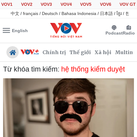
VOV1
VOV2
VOV3
VOV4
VOV5
VOV6
VOV GT
中文
/
français
/
Deutsch
/
Bahasa Indonesia
/
日本語
/
ខ្មែរ
/
한국
English
Podcast
Radio
Chính trị
Thế giới
Xã hội
Multime
Từ khóa tìm kiếm:
hệ thống kiểm duyệt
Chính trị
Xã hội
Đảng
Tin 24h
Tổ chức nhân sự
Giáo dục
Quốc hội
Dự báo thời tiết
Nhận diện sự thật
Dấu ấn VOV
Việc làm
Biển đảo