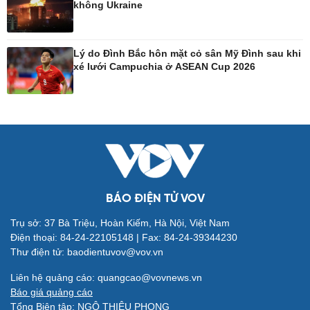
không Ukraine
Công nghệ
Sức khỏe
Sành điệu
Dinh dưỡng - món ngon
Lý do Đình Bắc hôn mặt cỏ sân Mỹ Đình sau khi
xé lưới Campuchia ở ASEAN Cup 2026
Tin Công nghệ
Cây thuốc
Trải nghiệm
Sản phụ khoa
Chuyển đổi số
Nhi khoa
Nam khoa
Làm đẹp - giảm cân
Phòng mạch online
Ăn sạch sống khỏe
BÁO ĐIỆN TỬ VOV
Trụ sở: 37 Bà Triệu, Hoàn Kiếm, Hà Nội, Việt Nam
Đời sống
Văn hóa
Điện thoại: 84-24-22105148 | Fax: 84-24-39344230
Nhà đẹp
Sân khấu - Điện ảnh
Thư điện tử: baodientuvov@vov.vn
Tình yêu - Gia đình
Văn học
Blog
Âm nhạc
Liên hệ quảng cáo: quangcao@vovnews.vn
Di sản
Báo giá quảng cáo
Tổng Biên tập: NGÔ THIỆU PHONG