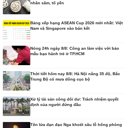
nhân sâm, tổ yến
Pháp luật
Thể thao
Vụ án
Pickleball
Bảng xếp hạng ASEAN Cup 2026 mới nhất: Việt
Tin nóng
Bóng đá quốc tế
Nam và Singapore vào bán kết
Tư vấn luật
Bóng đá Việt Nam
Thế giới thể thao
Lịch thi đấu bóng đá
Nóng 24h ngày 8/8: Công an làm việc với bảo
eSports
mẫu bạo hành trẻ ở TP.HCM
Hậu trường
Thời tiết hôm nay 8/8: Hà Nội nắng 35 độ, Bắc
Trung Bộ có mưa dông cục bộ
Ô tô - Xe máy
Doanh nghiệp
Ô tô
Thông tin doanh nghiệp
Xử lý tài sản công dôi dư: Trách nhiệm quyết
Xe máy
Doanh nghiệp 24h
định của người đứng đầu
Tư vấn
Doanh nhân
Vì cộng đồng
Tên lửa đạn đạo Nga khoét sâu lỗ hổng phòng