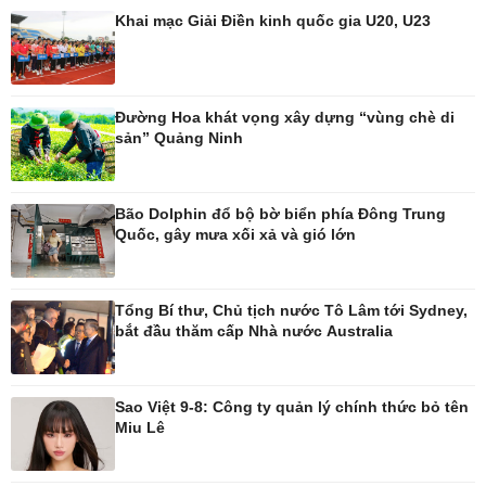
Khai mạc Giải Điền kinh quốc gia U20, U23
Pháp luật
Thể thao
Vụ án
Pickleball
Tin nóng
Bóng đá quốc tế
Đường Hoa khát vọng xây dựng “vùng chè di
Tư vấn luật
Bóng đá Việt Nam
sản” Quảng Ninh
Thế giới thể thao
Lịch thi đấu bóng đá
eSports
Bão Dolphin đổ bộ bờ biển phía Đông Trung
Hậu trường
Quốc, gây mưa xối xả và gió lớn
Tổng Bí thư, Chủ tịch nước Tô Lâm tới Sydney,
bắt đầu thăm cấp Nhà nước Australia
Ô tô - Xe máy
Doanh nghiệp
Ô tô
Thông tin doanh nghiệp
Xe máy
Doanh nghiệp 24h
Sao Việt 9-8: Công ty quản lý chính thức bỏ tên
Tư vấn
Doanh nhân
Miu Lê
Vì cộng đồng