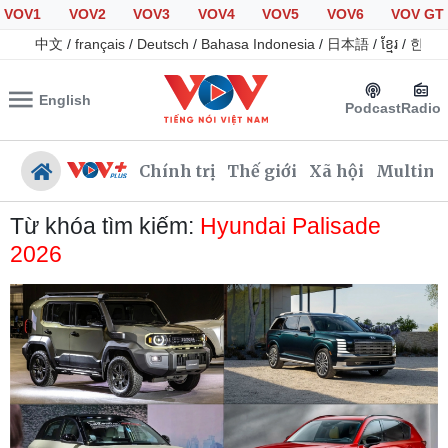
VOV1
VOV2
VOV3
VOV4
VOV5
VOV6
VOV GT
中文
/
français
/
Deutsch
/
Bahasa Indonesia
/
日本語
/
ខ្មែរ
/
한국
English
Podcast
Radio
Chính trị
Thế giới
Xã hội
Multime
Từ khóa tìm kiếm:
Hyundai Palisade
2026
Chính trị
Xã hội
Đảng
Tin 24h
Tổ chức nhân sự
Giáo dục
Quốc hội
Dự báo thời tiết
Nhận diện sự thật
Dấu ấn VOV
Việc làm
Biển đảo