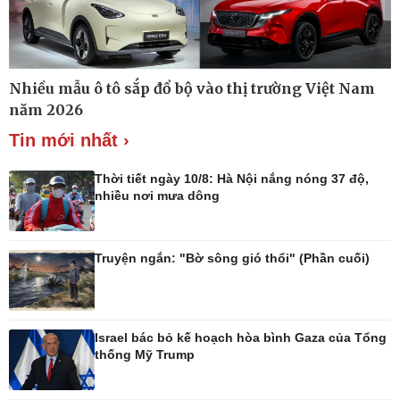
Thế giới
Multimedia
Nhiều mẫu ô tô sắp đổ bộ vào thị trường Việt Nam
Quan sát
Ảnh
năm 2026
Cuộc sống đó đây
Video
Hồ sơ
E-Magazine
Tin mới nhất ›
Infographic
Thời tiết ngày 10/8: Hà Nội nắng nóng 37 độ,
nhiều nơi mưa dông
Kinh tế
Thị trường
Truyện ngắn: "Bờ sông gió thổi" (Phần cuối)
Bất động sản
Giá vàng
Khởi nghiệp
Tiêu dùng
Tỷ giá
Chứng khoán
Israel bác bỏ kế hoạch hòa bình Gaza của Tổng
Giá cà phê
thống Mỹ Trump