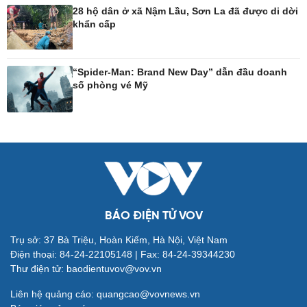
28 hộ dân ở xã Nậm Lầu, Sơn La đã được di dời
khẩn cấp
Công nghệ
Sức khỏe
Sành điệu
Dinh dưỡng - món ngon
“Spider-Man: Brand New Day” dẫn đầu doanh
Tin Công nghệ
Cây thuốc
số phòng vé Mỹ
Trải nghiệm
Sản phụ khoa
Chuyển đổi số
Nhi khoa
Nam khoa
Làm đẹp - giảm cân
Phòng mạch online
Ăn sạch sống khỏe
BÁO ĐIỆN TỬ VOV
Đời sống
Văn hóa
Trụ sở: 37 Bà Triệu, Hoàn Kiếm, Hà Nội, Việt Nam
Điện thoại: 84-24-22105148 | Fax: 84-24-39344230
Nhà đẹp
Sân khấu - Điện ảnh
Thư điện tử: baodientuvov@vov.vn
Tình yêu - Gia đình
Văn học
Blog
Âm nhạc
Liên hệ quảng cáo: quangcao@vovnews.vn
Di sản