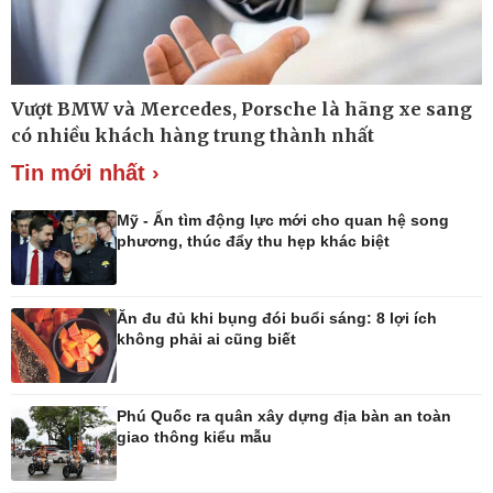
Thế giới
Multimedia
Vượt BMW và Mercedes, Porsche là hãng xe sang
Quan sát
Ảnh
có nhiều khách hàng trung thành nhất
Cuộc sống đó đây
Video
Hồ sơ
E-Magazine
Tin mới nhất ›
Infographic
Mỹ - Ấn tìm động lực mới cho quan hệ song
phương, thúc đẩy thu hẹp khác biệt
Kinh tế
Thị trường
Ăn đu đủ khi bụng đói buổi sáng: 8 lợi ích
Bất động sản
Giá vàng
không phải ai cũng biết
Khởi nghiệp
Tiêu dùng
Tỷ giá
Chứng khoán
Phú Quốc ra quân xây dựng địa bàn an toàn
Giá cà phê
giao thông kiểu mẫu