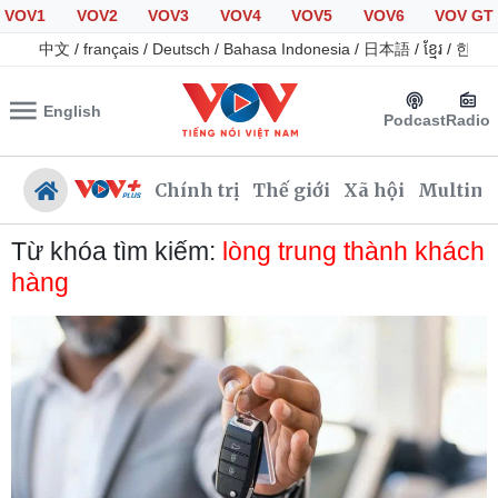
VOV1
VOV2
VOV3
VOV4
VOV5
VOV6
VOV GT
中文
/
français
/
Deutsch
/
Bahasa Indonesia
/
日本語
/
ខ្មែរ
/
한국
English
Podcast
Radio
Chính trị
Thế giới
Xã hội
Multime
Từ khóa tìm kiếm:
lòng trung thành khách
hàng
Chính trị
Xã hội
Đảng
Tin 24h
Tổ chức nhân sự
Giáo dục
Quốc hội
Dự báo thời tiết
Nhận diện sự thật
Dấu ấn VOV
Việc làm
Biển đảo