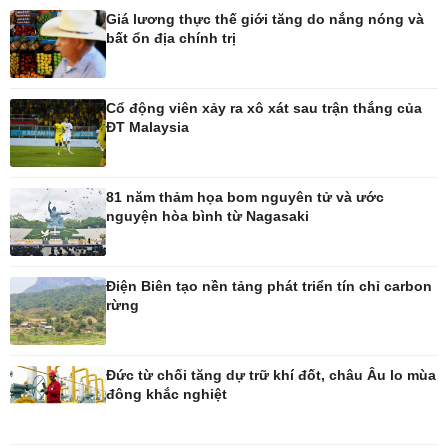
Giá lương thực thế giới tăng do nắng nóng và
bất ổn địa chính trị
Pháp luật
Thể thao
Vụ án
Pickleball
Tin nóng
Bóng đá quốc tế
Cổ động viên xảy ra xô xát sau trận thắng của
Tư vấn luật
Bóng đá Việt Nam
ĐT Malaysia
Thế giới thể thao
Lịch thi đấu bóng đá
eSports
81 năm thảm họa bom nguyên tử và ước
Hậu trường
nguyện hòa bình từ Nagasaki
Điện Biên tạo nền tảng phát triển tín chỉ carbon
rừng
Ô tô - Xe máy
Doanh nghiệp
Ô tô
Thông tin doanh nghiệp
Xe máy
Doanh nghiệp 24h
Đức từ chối tăng dự trữ khí đốt, châu Âu lo mùa
Tư vấn
Doanh nhân
đông khắc nghiệt
Vì cộng đồng