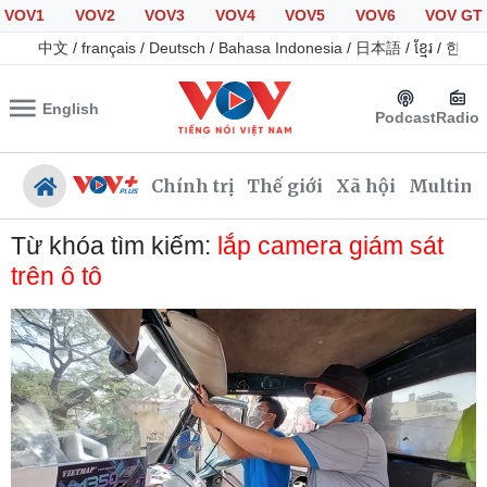
VOV1
VOV2
VOV3
VOV4
VOV5
VOV6
VOV GT
中文
/
français
/
Deutsch
/
Bahasa Indonesia
/
日本語
/
ខ្មែរ
/
한국
English
Podcast
Radio
Chính trị
Thế giới
Xã hội
Multime
Từ khóa tìm kiếm:
lắp camera giám sát
trên ô tô
Chính trị
Xã hội
Đảng
Tin 24h
Tổ chức nhân sự
Dự báo thời tiết
Quốc hội
Giáo dục
Nhận diện sự thật
Dấu ấn VOV
Việc làm
Biển đảo