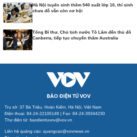
Hà Nội tuyển sinh thêm 540 suất lớp 10, thí sinh
chưa đỗ vẫn còn cơ hội
Công nghệ
Sức khỏe
Sành điệu
Dinh dưỡng - món ngon
Tổng Bí thư, Chủ tịch nước Tô Lâm đến thủ đô
Tin Công nghệ
Cây thuốc
Canberra, tiếp tục chuyến thăm Australia
Trải nghiệm
Sản phụ khoa
Chuyển đổi số
Nhi khoa
Nam khoa
Làm đẹp - giảm cân
Phòng mạch online
Ăn sạch sống khỏe
BÁO ĐIỆN TỬ VOV
Trụ sở: 37 Bà Triệu, Hoàn Kiếm, Hà Nội, Việt Nam
Đời sống
Văn hóa
Điện thoại: 84-24-22105148 | Fax: 84-24-39344230
Nhà đẹp
Sân khấu - Điện ảnh
Thư điện tử: baodientuvov@vov.vn
Blog
Văn học
Tình yêu - Gia đình
Âm nhạc
Liên hệ quảng cáo: quangcao@vovnews.vn
Di sản