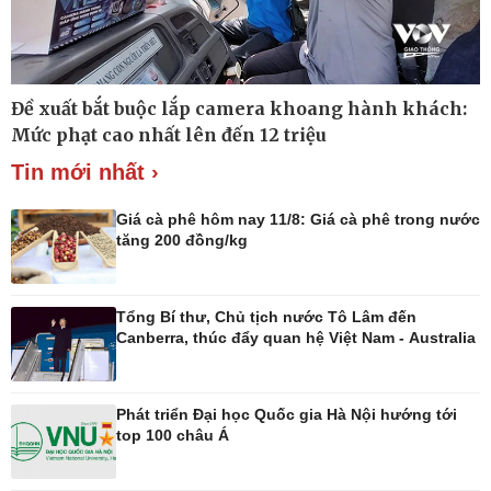
Thế giới
Multimedia
Đề xuất bắt buộc lắp camera khoang hành khách:
Quan sát
Ảnh
Mức phạt cao nhất lên đến 12 triệu
Cuộc sống đó đây
Video
Hồ sơ
E-Magazine
Tin mới nhất ›
Infographic
Giá cà phê hôm nay 11/8: Giá cà phê trong nước
tăng 200 đồng/kg
Kinh tế
Thị trường
Tổng Bí thư, Chủ tịch nước Tô Lâm đến
Bất động sản
Tiêu dùng
Canberra, thúc đẩy quan hệ Việt Nam - Australia
Khởi nghiệp
Giá vàng
Tỷ giá
Chứng khoán
Phát triển Đại học Quốc gia Hà Nội hướng tới
Xổ số 3 miền
top 100 châu Á
Giá cà phê