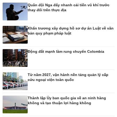
Quân đội Nga đẩy nhanh cải tiến vũ khí trước
thay đổi trên thực địa
Pháp luật
Thể thao
Vụ án
Pickleball
Khẩn trương xây dựng hồ sơ dự án Luật về văn
Tin nóng
Bóng đá Việt Nam
bản quy phạm pháp luật
Tư vấn luật
Bóng đá quốc tế
Thế giới thể thao
Lịch thi đấu bóng đá
Động đất mạnh làm rung chuyển Colombia
eSports
Hậu trường
Từ năm 2027, vận hành nền tảng quản lý cấp
cứu ngoại viện toàn quốc
Ô tô - Xe máy
Doanh nghiệp
Ô tô
Thông tin doanh nghiệp
Xe máy
Doanh nghiệp 24h
Thành lập Ủy ban quốc gia về an ninh hàng
không và tạo thuận lợi hàng không
Tư vấn
Doanh nhân
Vì cộng đồng