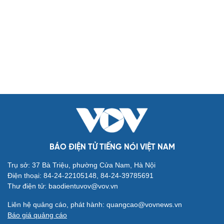
Biển đảo
Thế giới
Multimedia
Quan sát
Video
Cuộc sống đó đây
Ảnh
Hồ sơ
E-Magazine
Infographic
Kinh tế
Thị trường
Bất động sản
Giá vàng
Khởi nghiệp
Tiêu dùng
Tỷ giá
Chứng khoán
Giá cà phê
BÁO ĐIỆN TỬ TIẾNG NÓI VIỆT NAM
Pháp luật
Quân sự - Quốc phòng
Trụ sở: 37 Bà Triệu, phường Cửa Nam, Hà Nội
Vụ án
Vũ khí
Điện thoại: 84-24-22105148, 84-24-39785691
Tin nóng
Việt Nam
Thư điện tử: baodientuvov@vov.vn
Tư vấn luật
Phân tích
Liên hệ quảng cáo, phát hành: quangcao@vovnews.vn
Thể thao
Ô tô - Xe máy
Báo giá quảng cáo
Bóng đá
Ô tô