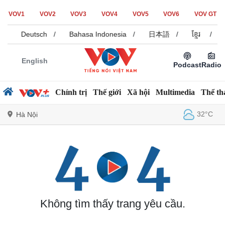
VOV1
VOV2
VOV3
VOV4
VOV5
VOV6
VOV GT
/
Deutsch
/
Bahasa Indonesia
/
日本語
/
ខ្មែរ
/
English
Podcast
Radio
Chính trị
Thế giới
Xã hội
Multimedia
Thể th
32°C
Hà Nội
Chính trị
Xã hội
Đảng
Tin 24h
Tổ chức nhân sự
Dự báo thời tiết
Quốc hội
Giáo dục
Không tìm thấy trang yêu cầu.
Nhận diện sự thật
Dấu ấn VOV
Việc làm