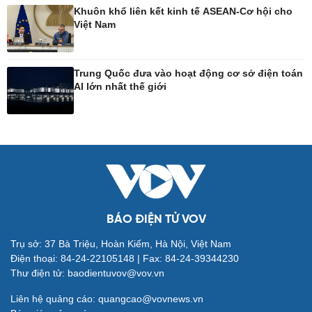
Khuôn khổ liên kết kinh tế ASEAN-Cơ hội cho
Việt Nam
Công nghệ
Sức khỏe
Sành điệu
Dinh dưỡng - món ngon
Trung Quốc đưa vào hoạt động cơ sở điện toán
Tin Công nghệ
Cây thuốc
AI lớn nhất thế giới
Trải nghiệm
Sản phụ khoa
Chuyển đổi số
Nhi khoa
Nam khoa
Làm đẹp - giảm cân
Phòng mạch online
Ăn sạch sống khỏe
BÁO ĐIỆN TỬ VOV
Đời sống
Văn hóa
Trụ sở: 37 Bà Triệu, Hoàn Kiếm, Hà Nội, Việt Nam
Điện thoại: 84-24-22105148 | Fax: 84-24-39344230
Nhà đẹp
Sân khấu - Điện ảnh
Thư điện tử: baodientuvov@vov.vn
Tình yêu - Gia đình
Văn học
Blog
Âm nhạc
Liên hệ quảng cáo: quangcao@vovnews.vn
Di sản