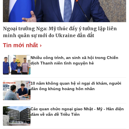
Thế giới
Multimedia
Ngoại trưởng Nga: Mỹ thúc đẩy ý tưởng lập liên
Quan sát
Ảnh
minh quân sự mới do Ukraine dẫn dắt
Cuộc sống đó đây
Video
Hồ sơ
E-Magazine
Tin mới nhất ›
Infographic
Nhiều công trình, an sinh xã hội trong Chiến
dịch Thanh niên tình nguyện hè
Kinh tế
Thị trường
10 năm không quan hệ vì ngại đi khám, người
Bất động sản
Giá vàng
đàn ông khủng hoảng hôn nhân
Khởi nghiệp
Tiêu dùng
Tỷ giá
Chứng khoán
Các quan chức ngoại giao Nhật - Mỹ - Hàn điện
Giá cà phê
đàm về vấn đề Triều Tiên