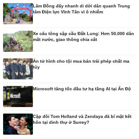
Lâm Đồng đẩy nhanh di dời dân quanh Trung
tâm Điện lực Vĩnh Tân vì ô nhiễm
Pháp luật
Thể thao
Vụ án
Pickleball
Tin nóng
Bóng đá quốc tế
Xe cẩu tông sập cầu Đắk Lung: Hơn 50.000 dân
Tư vấn luật
Bóng đá Việt Nam
mất nước, giao thông chia cắt
Thế giới thể thao
Lịch thi đấu bóng đá
eSports
Án tử hình cho tội mua bán trái phép chất ma
Hậu trường
túy
Microsoft tăng tốc đầu tư hạ tầng AI tại Ấn Độ
Ô tô - Xe máy
Doanh nghiệp
Ô tô
Thông tin doanh nghiệp
Xe máy
Doanh nghiệp 24h
Cặp đôi Tom Holland và Zendaya đã bí mật kết
Tư vấn
Doanh nhân
hôn tại dinh thự ở Surrey?
Vì cộng đồng