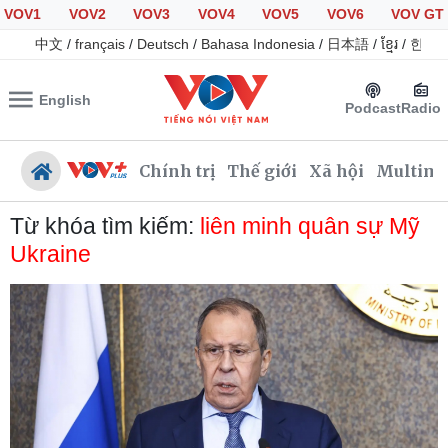
VOV1
VOV2
VOV3
VOV4
VOV5
VOV6
VOV GT
中文
/
français
/
Deutsch
/
Bahasa Indonesia
/
日本語
/
ខ្មែរ
/
한국
English
Podcast
Radio
Chính trị
Thế giới
Xã hội
Multime
Từ khóa tìm kiếm:
liên minh quân sự Mỹ
Ukraine
Chính trị
Xã hội
Đảng
Tin 24h
Tổ chức nhân sự
Giáo dục
Quốc hội
Dự báo thời tiết
Nhận diện sự thật
Dấu ấn VOV
Việc làm
Biển đảo