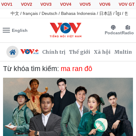
VOV1
VOV2
VOV3
VOV4
VOV5
VOV6
VOV GT
中文
/
français
/
Deutsch
/
Bahasa Indonesia
/
日本語
/
ខ្មែរ
/
한국
English
Podcast
Radio
Chính trị
Thế giới
Xã hội
Multime
Từ khóa tìm kiếm:
ma ran đô
Chính trị
Xã hội
Đảng
Tin 24h
Tổ chức nhân sự
Giáo dục
Quốc hội
Dự báo thời tiết
Nhận diện sự thật
Dấu ấn VOV
Việc làm
Biển đảo