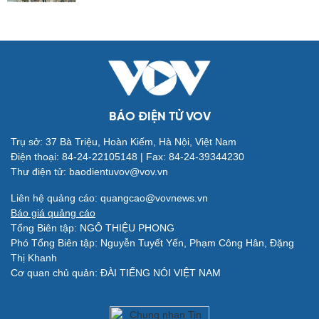
Đời sống
Văn hóa
Nhà đẹp
Sân khấu - Điện ảnh
Tình yêu - Gia đình
Văn học
BÁO ĐIỆN TỬ VOV
Blog
Âm nhạc
Di sản
Trụ sở: 37 Bà Triệu, Hoàn Kiếm, Hà Nội, Việt Nam
Điện thoại: 84-24-22105148 | Fax: 84-24-39344230
Thư điện tử: baodientuvov@vov.vn
Liên hệ quảng cáo: quangcao@vovnews.vn
Báo giá quảng cáo
Tổng Biên tập: NGÔ THIỆU PHONG
Giải trí
Du lịch
Phó Tổng Biên tập: Nguyễn Tuyết Yến, Phạm Công Hân, Đặng
Nghệ sĩ
Tư vấn
Thị Khanh
Thời trang
Săn Tour
Cơ quan chủ quản: ĐÀI TIẾNG NÓI VIỆT NAM
Sao Việt
check-in