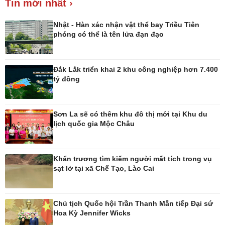
Tin mới nhất ›
Giá cà phê
Nhật - Hàn xác nhận vật thể bay Triều Tiên
phóng có thể là tên lửa đạn đạo
Đắk Lắk triển khai 2 khu công nghiệp hơn 7.400
Pháp luật
Thể thao
tỷ đồng
Vụ án
Pickleball
Tin nóng
Bóng đá quốc tế
Tư vấn luật
Bóng đá Việt Nam
Sơn La sẽ có thêm khu đô thị mới tại Khu du
Thế giới thể thao
lịch quốc gia Mộc Châu
Lịch thi đấu bóng đá
eSports
Hậu trường
Khẩn trương tìm kiếm người mất tích trong vụ
sạt lở tại xã Chế Tạo, Lào Cai
Chủ tịch Quốc hội Trần Thanh Mẫn tiếp Đại sứ
Hoa Kỳ Jennifer Wicks
Ô tô - Xe máy
Doanh nghiệp