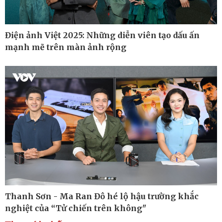
Điện ảnh Việt 2025: Những diễn viên tạo dấu ấn
mạnh mẽ trên màn ảnh rộng
Thế giới
Multimedia
Quan sát
Ảnh
Cuộc sống đó đây
Video
Hồ sơ
E-Magazine
Infographic
Kinh tế
Thị trường
Bất động sản
Giá vàng
Thanh Sơn - Ma Ran Đô hé lộ hậu trường khắc
Khởi nghiệp
Tiêu dùng
Tỷ giá
nghiệt của “Tử chiến trên không"
Chứng khoán