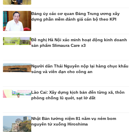
Ô tô
Thông tin doanh nghiệp
Đảng ủy các cơ quan Đảng Trung ương xây
Xe máy
Doanh nghiệp 24h
dựng phần mềm đánh giá cán bộ theo KPI
Tư vấn
Doanh nhân
Vì cộng đồng
Đề nghị Hà Nội xác minh hoạt động kinh doanh
sản phẩm Slimaura Care x3
Người dân Thái Nguyên nộp lại hàng chục khẩu
Công nghệ
Sức khỏe
súng và viên đạn cho công an
Sành điệu
Dinh dưỡng - món ngon
Tin Công nghệ
Cây thuốc
Trải nghiệm
Sản phụ khoa
Lào Cai: Xây dựng kịch bản đến từng xã, thôn
Chuyển đổi số
Nhi khoa
phòng chống lũ quét, sạt lở đất
Nam khoa
Làm đẹp - giảm cân
Phòng mạch online
Nhật Bản tưởng niệm 81 năm vụ ném bom
Ăn sạch sống khỏe
nguyên tử xuống Hiroshima