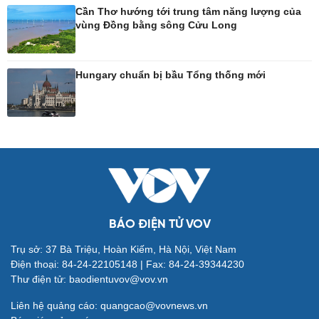
Cần Thơ hướng tới trung tâm năng lượng của
vùng Đồng bằng sông Cửu Long
Công nghệ
Sức khỏe
Sành điệu
Dinh dưỡng - món ngon
Hungary chuẩn bị bầu Tổng thống mới
Tin Công nghệ
Cây thuốc
Trải nghiệm
Sản phụ khoa
Chuyển đổi số
Nhi khoa
Nam khoa
Làm đẹp - giảm cân
Phòng mạch online
Ăn sạch sống khỏe
BÁO ĐIỆN TỬ VOV
Đời sống
Văn hóa
Trụ sở: 37 Bà Triệu, Hoàn Kiếm, Hà Nội, Việt Nam
Điện thoại: 84-24-22105148 | Fax: 84-24-39344230
Nhà đẹp
Sân khấu - Điện ảnh
Thư điện tử: baodientuvov@vov.vn
Tình yêu - Gia đình
Văn học
Blog
Âm nhạc
Liên hệ quảng cáo: quangcao@vovnews.vn
Di sản