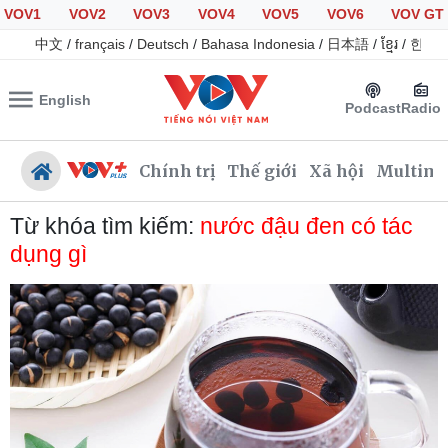
VOV1
VOV2
VOV3
VOV4
VOV5
VOV6
VOV GT
中文
/
français
/
Deutsch
/
Bahasa Indonesia
/
日本語
/
ខ្មែរ
/
한국
English
Podcast
Radio
Chính trị
Thế giới
Xã hội
Multime
Từ khóa tìm kiếm:
nước đậu đen có tác
dụng gì
Chính trị
Xã hội
Đảng
Tin 24h
Tổ chức nhân sự
Giáo dục
Quốc hội
Dự báo thời tiết
Nhận diện sự thật
Dấu ấn VOV
Việc làm
Biển đảo