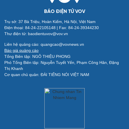
BÁO ĐIỆN TỬ VOV
Trụ sở: 37 Bà Triệu, Hoàn Kiếm, Hà Nội, Việt Nam
Điện thoại: 84-24-22105148 | Fax: 84-24-39344230
Thư điện tử: baodientuvov@vov.vn
Giải trí
Du lịch
Liên hệ quảng cáo: quangcao@vovnews.vn
Nghệ sĩ
Tư vấn
Báo giá quảng cáo
Thời trang
Săn Tour
Tổng Biên tập: NGÔ THIỆU PHONG
Sao Việt
check-in
Phó Tổng Biên tập: Nguyễn Tuyết Yến, Phạm Công Hân, Đặng
Thị Khanh
Cơ quan chủ quản: ĐÀI TIẾNG NÓI VIỆT NAM
Quân sự - Quốc phòng
Vũ khí
Việt Nam