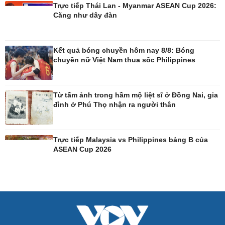
Tin Công nghệ
Cây thuốc
Trực tiếp Thái Lan - Myanmar ASEAN Cup 2026:
Căng như dây đàn
Trải nghiệm
Sản phụ khoa
Chuyển đổi số
Nhi khoa
Nam khoa
Làm đẹp - giảm cân
Kết quả bóng chuyền hôm nay 8/8: Bóng
Phòng mạch online
chuyền nữ Việt Nam thua sốc Philippines
Ăn sạch sống khỏe
Từ tấm ảnh trong hầm mộ liệt sĩ ở Đồng Nai, gia
đình ở Phú Thọ nhận ra người thân
Trực tiếp Malaysia vs Philippines bảng B của
ASEAN Cup 2026
Đời sống
Văn hóa
Nhà đẹp
Sân khấu - Điện ảnh
Tình yêu - Gia đình
Văn học
Blog
Âm nhạc
Di sản