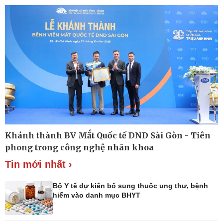
Khởi nghiệp
Tiêu dùng
Tỷ giá
Chứng khoán
Giá cà phê
Pháp luật
Thể thao
Khánh thành BV Mắt Quốc tế DND Sài Gòn - Tiên
Vụ án
Pickleball
phong trong công nghệ nhãn khoa
Tin nóng
Bóng đá quốc tế
Tin mới nhất ›
Tư vấn luật
Bóng đá Việt Nam
Thế giới thể thao
Lịch thi đấu bóng đá
Bộ Y tế dự kiến bổ sung thuốc ung thư, bệnh
eSports
hiếm vào danh mục BHYT
Hậu trường