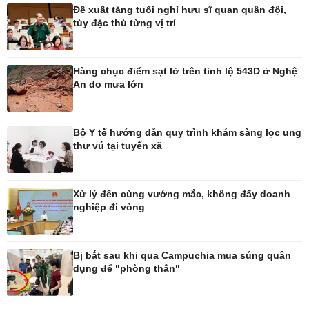
Đề xuất tăng tuổi nghỉ hưu sĩ quan quân đội,
tùy đặc thù từng vị trí
Hàng chục điểm sạt lở trên tỉnh lộ 543D ở Nghệ
An do mưa lớn
Ô tô - Xe máy
Doanh nghiệp
Ô tô
Thông tin doanh nghiệp
Xe máy
Doanh nghiệp 24h
Bộ Y tế hướng dẫn quy trình khám sàng lọc ung
Tư vấn
Doanh nhân
thư vú tại tuyến xã
Vì cộng đồng
Xử lý đến cùng vướng mắc, không đẩy doanh
nghiệp đi vòng
Bị bắt sau khi qua Campuchia mua súng quân
dụng để "phòng thân"
Công nghệ
Sức khỏe
Sành điệu
Dinh dưỡng - món ngon