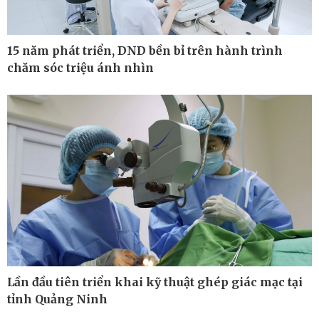
15 năm phát triển, DND bền bỉ trên hành trình
chăm sóc triệu ánh nhìn
Thế giới
Multimedia
Quan sát
Ảnh
Cuộc sống đó đây
Video
Hồ sơ
E-Magazine
Infographic
Lần đầu tiên triển khai kỹ thuật ghép giác mạc tại
tỉnh Quảng Ninh
Kinh tế
Thị trường
Bất động sản
Giá vàng