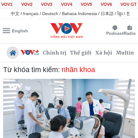
VOV1
VOV2
VOV3
VOV4
VOV5
VOV6
VOV GT
中文
/
français
/
Deutsch
/
Bahasa Indonesia
/
日本語
/
ខ្មែរ
/
한국
English
Podcast
Radio
Chính trị
Thế giới
Xã hội
Multime
Từ khóa tìm kiếm:
nhãn khoa
Chính trị
Xã hội
Đảng
Tin 24h
Tổ chức nhân sự
Giáo dục
Quốc hội
Dự báo thời tiết
Nhận diện sự thật
Dấu ấn VOV
Việc làm
Biển đảo