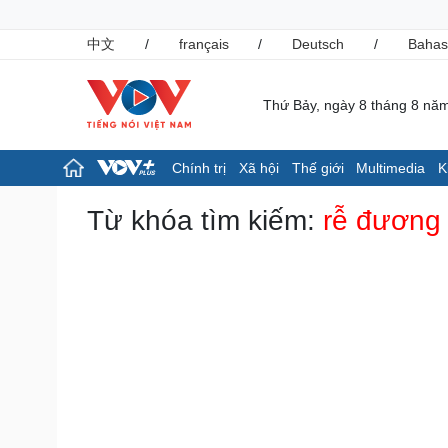
中文
/
français
/
Deutsch
/
Bahas
Thứ Bảy, ngày 8 tháng 8 nă
Chính trị
Xã hội
Thế giới
Multimedia
K
Chính trị
Xã hội
Từ khóa tìm kiếm:
rễ đương 
Đảng
Tin 24h
Tổ chức nhân sự
Giáo dục
Quốc hội
Dự báo thời tiết
Nhận diện sự thật
Dấu ấn VOV
Việc làm
Biển đảo
Pháp luật
Thể thao
Vụ án
Pickleball
Tin nóng
Bóng đá quốc tế
Tư vấn luật
Bóng đá Việt Nam