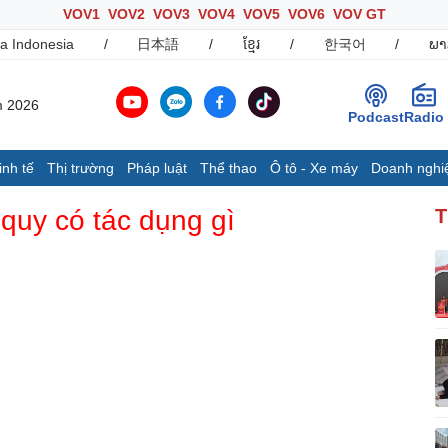
VOV1
VOV2
VOV3
VOV4
VOV5
VOV6
VOV GT
a Indonesia
/
日本語
/
ខ្មែរ
/
한국어
/
ພາ
m 2026
Podcast
Radio
inh tế
Thị trường
Pháp luật
Thể thao
Ô tô - Xe máy
Doanh nghi
Thế giới
Multimedia
K
quy có tác dụng gì
T
Quan sát
Ảnh
B
Cuộc sống đó đây
Video
K
Hồ sơ
E-Magazine
Infographic
Ô tô - Xe máy
Doanh nghiệp
C
Ô tô
Thông tin doanh nghiệp
Xe máy
Doanh nghiệp 24h
Tư vấn
Doanh nhân
T