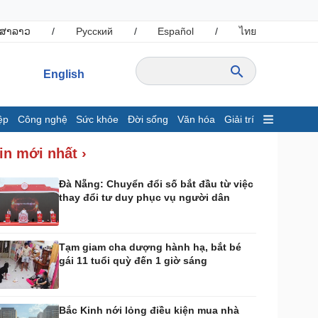
ສາລາວ
/
Русский
/
Español
/
ไทย
English
ệp
Công nghệ
Sức khỏe
Đời sống
Văn hóa
Giải trí
inh tế
Thị trường
in mới nhất ›
ất động sản
Giá vàng
hởi nghiệp
Tiêu dùng
Đà Nẵng: Chuyển đổi số bắt đầu từ việc
thay đổi tư duy phục vụ người dân
Tỷ giá
Chứng khoán
Giá cà phê
Tạm giam cha dượng hành hạ, bắt bé
gái 11 tuổi quỳ đến 1 giờ sáng
ông nghệ
Sức khỏe
Sành điệu
Dinh dưỡng - món ngon
Tin Công nghệ
Cây thuốc
Bắc Kinh nới lỏng điều kiện mua nhà
rải nghiệm
Sản phụ khoa