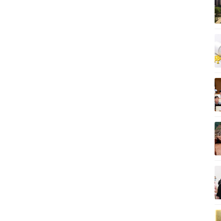
Vì cộng đồng
C
Giải trí
Du lịch
Q
Nghệ sĩ
Tư vấn
V
Thời trang
Săn Tour
Sao Việt
check-in
P