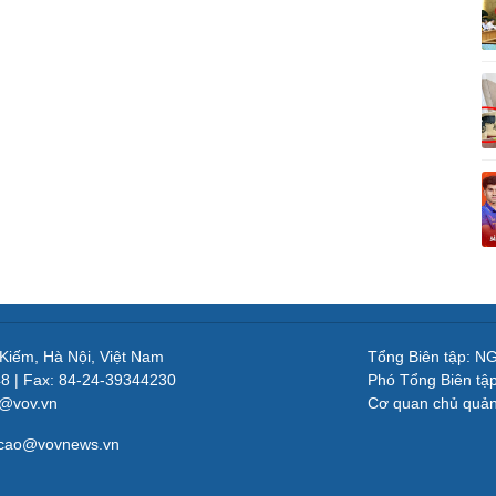
 Kiếm, Hà Nội, Việt Nam
Tổng Biên tập: 
48 | Fax: 84-24-39344230
Phó Tổng Biên tậ
v@vov.vn
Cơ quan chủ quả
gcao@vovnews.vn