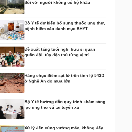
đối với người không có hộ khẩu
huyển đổi số
Nhi khoa
Nam khoa
Làm đẹp - giảm cân
Bộ Y tế dự kiến bổ sung thuốc ung thư,
Phòng mạch online
bệnh hiếm vào danh mục BHYT
Ăn sạch sống khỏe
uân sự - Quốc phòng
ũ khí
Đề xuất tăng tuổi nghỉ hưu sĩ quan
Việt Nam
quân đội, tùy đặc thù từng vị trí
hân tích
Hàng chục điểm sạt lở trên tỉnh lộ 543D
ở Nghệ An do mưa lớn
Bộ Y tế hướng dẫn quy trình khám sàng
lọc ung thư vú tại tuyến xã
Xử lý đến cùng vướng mắc, không đẩy