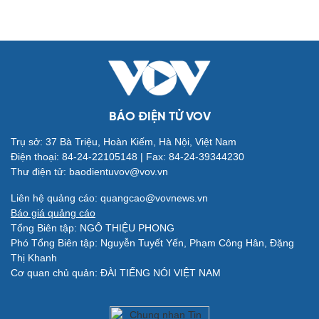
Đời sống
Văn hóa
Nhà đẹp
Sân khấu - Điện ảnh
Tình yêu - Gia đình
Văn học
BÁO ĐIỆN TỬ VOV
Blog
Âm nhạc
Di sản
Trụ sở: 37 Bà Triệu, Hoàn Kiếm, Hà Nội, Việt Nam
Điện thoại: 84-24-22105148 | Fax: 84-24-39344230
Thư điện tử: baodientuvov@vov.vn
Liên hệ quảng cáo: quangcao@vovnews.vn
Báo giá quảng cáo
Tổng Biên tập: NGÔ THIỆU PHONG
Giải trí
Du lịch
Phó Tổng Biên tập: Nguyễn Tuyết Yến, Phạm Công Hân, Đặng
Nghệ sĩ
Tư vấn
Thị Khanh
Thời trang
Săn Tour
Cơ quan chủ quản: ĐÀI TIẾNG NÓI VIỆT NAM
Sao Việt
check-in