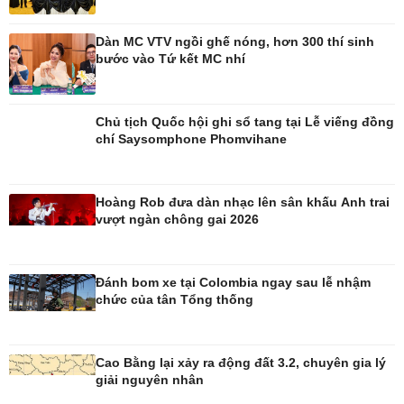
Ô tô
Thông tin doanh nghiệp
Dàn MC VTV ngồi ghế nóng, hơn 300 thí sinh
Xe máy
Doanh nghiệp 24h
bước vào Tứ kết MC nhí
Tư vấn
Doanh nhân
Vì cộng đồng
Chủ tịch Quốc hội ghi sổ tang tại Lễ viếng đồng
chí Saysomphone Phomvihane
Hoàng Rob đưa dàn nhạc lên sân khấu Anh trai
Công nghệ
Sức khỏe
vượt ngàn chông gai 2026
Sành điệu
Dinh dưỡng - món ngon
Tin Công nghệ
Cây thuốc
Trải nghiệm
Sản phụ khoa
Đánh bom xe tại Colombia ngay sau lễ nhậm
Chuyển đổi số
Nhi khoa
chức của tân Tổng thống
Nam khoa
Làm đẹp - giảm cân
Phòng mạch online
Cao Bằng lại xảy ra động đất 3.2, chuyên gia lý
Ăn sạch sống khỏe
giải nguyên nhân