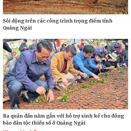
Sôi động trên các công trình trọng điểm tỉnh
Quảng Ngãi
Thế giới
Multimedia
Quan sát
Ảnh
Cuộc sống đó đây
Video
Hồ sơ
E-Magazine
Infographic
Kinh tế
Thị trường
Bất động sản
Giá vàng
Ra quân đầu năm gắn với hỗ trợ sinh kế cho đồng
Khởi nghiệp
Tiêu dùng
Tỷ giá
bào dân tộc thiểu số ở Quảng Ngãi
Chứng khoán