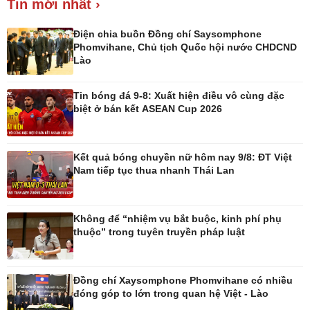
Tin mới nhất ›
Giá cà phê
Điện chia buồn Đồng chí Saysomphone
Phomvihane, Chủ tịch Quốc hội nước CHDCND
Lào
Tin bóng đá 9-8: Xuất hiện điều vô cùng đặc
Pháp luật
Thể thao
biệt ở bán kết ASEAN Cup 2026
Vụ án
Pickleball
Tin nóng
Bóng đá quốc tế
Tư vấn luật
Bóng đá Việt Nam
Kết quả bóng chuyền nữ hôm nay 9/8: ĐT Việt
Thế giới thể thao
Nam tiếp tục thua nhanh Thái Lan
Lịch thi đấu bóng đá
eSports
Hậu trường
Không để “nhiệm vụ bắt buộc, kinh phí phụ
thuộc” trong tuyên truyền pháp luật
Đồng chí Xaysomphone Phomvihane có nhiều
đóng góp to lớn trong quan hệ Việt - Lào
Ô tô - Xe máy
Doanh nghiệp