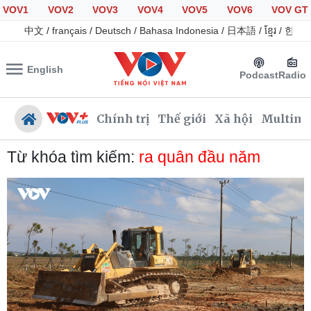
VOV1
VOV2
VOV3
VOV4
VOV5
VOV6
VOV GT
中文
/
français
/
Deutsch
/
Bahasa Indonesia
/
日本語
/
ខ្មែរ
/
한국
English
Podcast
Radio
Chính trị
Thế giới
Xã hội
Multime
Từ khóa tìm kiếm:
ra quân đầu năm
Chính trị
Xã hội
Đảng
Tin 24h
Tổ chức nhân sự
Giáo dục
Quốc hội
Dự báo thời tiết
Nhận diện sự thật
Dấu ấn VOV
Việc làm
Biển đảo