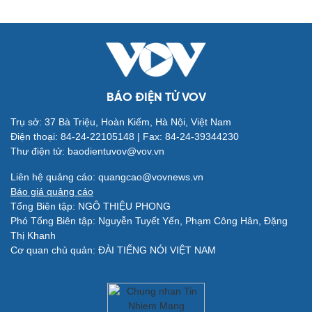
Đời sống
Văn hóa
Nhà đẹp
Sân khấu - Điện ảnh
Tình yêu - Gia đình
Văn học
BÁO ĐIỆN TỬ VOV
Blog
Âm nhạc
Di sản
Trụ sở: 37 Bà Triệu, Hoàn Kiếm, Hà Nội, Việt Nam
Điện thoại: 84-24-22105148 | Fax: 84-24-39344230
Thư điện tử: baodientuvov@vov.vn
Liên hệ quảng cáo: quangcao@vovnews.vn
Báo giá quảng cáo
Tổng Biên tập: NGÔ THIỆU PHONG
Giải trí
Du lịch
Phó Tổng Biên tập: Nguyễn Tuyết Yến, Phạm Công Hân, Đặng
Thị Khanh
Nghệ sĩ
Tư vấn
Cơ quan chủ quản: ĐÀI TIẾNG NÓI VIỆT NAM
Thời trang
Săn Tour
Sao Việt
check-in