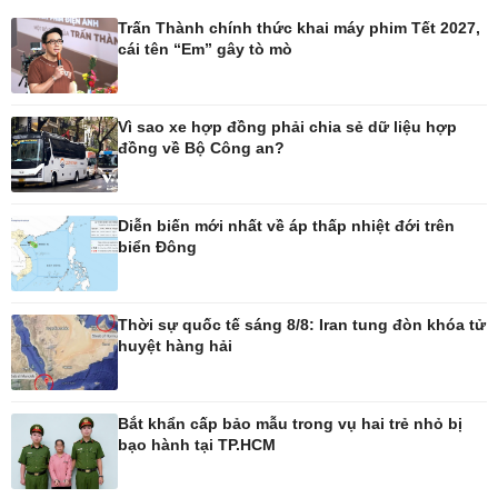
Giá cà phê
Trấn Thành chính thức khai máy phim Tết 2027,
cái tên “Em” gây tò mò
Vì sao xe hợp đồng phải chia sẻ dữ liệu hợp
đồng về Bộ Công an?
Pháp luật
Thể thao
Vụ án
Pickleball
Tin nóng
Bóng đá quốc tế
Diễn biến mới nhất về áp thấp nhiệt đới trên
Tư vấn luật
Bóng đá Việt Nam
biển Đông
Thế giới thể thao
Lịch thi đấu bóng đá
eSports
Thời sự quốc tế sáng 8/8: Iran tung đòn khóa tử
Hậu trường
huyệt hàng hải
Bắt khẩn cấp bảo mẫu trong vụ hai trẻ nhỏ bị
bạo hành tại TP.HCM
Ô tô - Xe máy
Doanh nghiệp