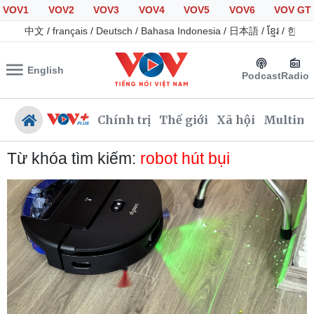
VOV1
VOV2
VOV3
VOV4
VOV5
VOV6
VOV GT
中文
/
français
/
Deutsch
/
Bahasa Indonesia
/
日本語
/
ខ្មែរ
/
한국
English
Podcast
Radio
Chính trị
Thế giới
Xã hội
Multime
Từ khóa tìm kiếm:
robot hút bụi
Chính trị
Xã hội
Đảng
Tin 24h
Tổ chức nhân sự
Giáo dục
Quốc hội
Dự báo thời tiết
Nhận diện sự thật
Dấu ấn VOV
Việc làm
Biển đảo