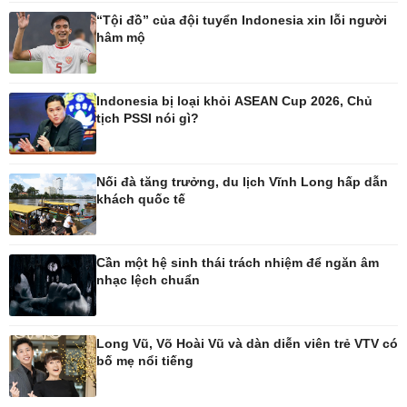
Ô tô
Thông tin doanh nghiệp
“Tội đồ” của đội tuyển Indonesia xin lỗi người
Xe máy
Doanh nghiệp 24h
hâm mộ
Tư vấn
Doanh nhân
Vì cộng đồng
Indonesia bị loại khỏi ASEAN Cup 2026, Chủ
tịch PSSI nói gì?
Nối đà tăng trưởng, du lịch Vĩnh Long hấp dẫn
Công nghệ
Sức khỏe
khách quốc tế
Sành điệu
Dinh dưỡng - món ngon
Tin Công nghệ
Cây thuốc
Trải nghiệm
Sản phụ khoa
Cần một hệ sinh thái trách nhiệm để ngăn âm
Chuyển đổi số
Nhi khoa
nhạc lệch chuẩn
Nam khoa
Làm đẹp - giảm cân
Phòng mạch online
Long Vũ, Võ Hoài Vũ và dàn diễn viên trẻ VTV có
Ăn sạch sống khỏe
bố mẹ nổi tiếng