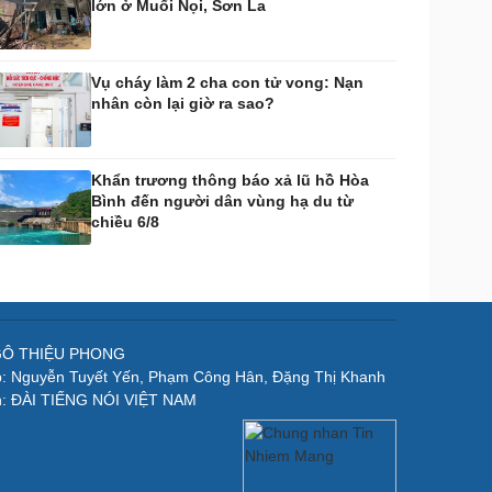
lớn ở Muổi Nọi, Sơn La
Vụ cháy làm 2 cha con tử vong: Nạn
nhân còn lại giờ ra sao?
Khẩn trương thông báo xả lũ hồ Hòa
Bình đến người dân vùng hạ du từ
chiều 6/8
NGÔ THIỆU PHONG
p: Nguyễn Tuyết Yến, Phạm Công Hân, Đặng Thị Khanh
n: ĐÀI TIẾNG NÓI VIỆT NAM