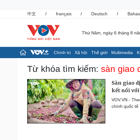
中文
/
français
/
Deutsch
/
Bahas
Thứ Năm, ngày 6 tháng 8 n
Chính trị
Xã hội
Thế giới
Multimedia
K
Chính trị
Xã hội
Từ khóa tìm kiếm:
sàn giao 
Đảng
Tin 24h
Tổ chức nhân sự
Giáo dục
Sàn giao d
Quốc hội
Dự báo thời tiết
kết nối với
Nhận diện sự thật
Dấu ấn VOV
VOV.VN - Theo
Việc làm
chính quốc tế 
Biển đảo
Pháp luật
Thể thao
Vụ án
Pickleball
Tin nóng
Bóng đá quốc tế
Tư vấn luật
Bóng đá Việt Nam