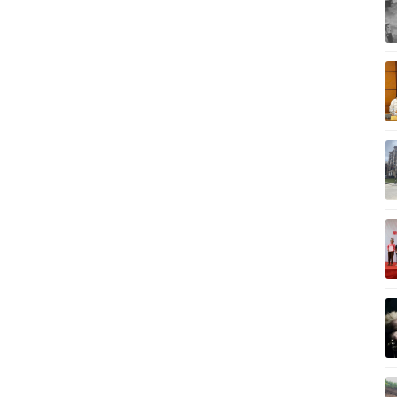
Vì cộng đồng
C
Giải trí
Du lịch
Q
Nghệ sĩ
Tư vấn
V
Thời trang
Săn Tour
Sao Việt
check-in
P