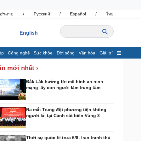
ສາລາວ
/
Русский
/
Español
/
ไทย
English
ệp
Công nghệ
Sức khỏe
Đời sống
Văn hóa
Giải trí
inh tế
Thị trường
in mới nhất ›
ất động sản
Giá vàng
hởi nghiệp
Tiêu dùng
Đắk Lắk hướng tới mô hình an ninh
mạng lấy con người làm trung tâm
Tỷ giá
Chứng khoán
Giá cà phê
Ra mắt Trung đội phương tiện không
người lái tại Cảnh sát biển Vùng 3
ông nghệ
Sức khỏe
Sành điệu
Dinh dưỡng - món ngon
Tin Công nghệ
Cây thuốc
Thời sự quốc tế trưa 6/8: Iran tranh thủ
rải nghiệm
Sản phụ khoa