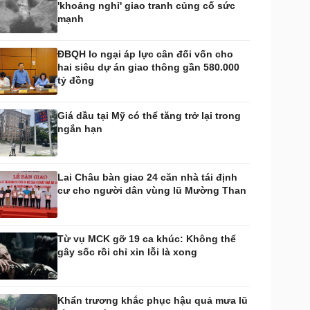
'khoảng nghỉ' giao tranh củng cố sức
huyển đổi số
Nhi khoa
mạnh
Nam khoa
Làm đẹp - giảm cân
ĐBQH lo ngại áp lực cân đối vốn cho
Phòng mạch online
hai siêu dự án giao thông gần 580.000
Ăn sạch sống khỏe
tỷ đồng
uân sự - Quốc phòng
ũ khí
Giá dầu tại Mỹ có thể tăng trở lại trong
Việt Nam
ngắn hạn
hân tích
Lai Châu bàn giao 24 căn nhà tái định
cư cho người dân vùng lũ Mường Than
Từ vụ MCK gỡ 19 ca khúc: Không thể
gây sốc rồi chỉ xin lỗi là xong
Khẩn trương khắc phục hậu quả mưa lũ