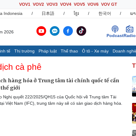
VOV1
VOV2
VOV3
VOV4
VOV5
VOV6
VOV GT
a Indonesia
/
日本語
/
ខ្មែរ
/
한국어
/
ພາ
ăm 2026
Podcast
Radio
inh tế
Thị trường
Pháp luật
Thể thao
Ô tô - Xe máy
Doanh nghi
Thế giới
Multimedia
K
dịch cà phê
T
Quan sát
Ảnh
B
Cuộc sống đó đây
Video
K
ịch hàng hóa ở Trung tâm tài chính quốc tế cần
Hồ sơ
E-Magazine
 thế giới
Infographic
 Nghị quyết 222/2025/QH15 của Quốc hội về Trung tâm Tài
tại Việt Nam (IFC), trung tâm này sẽ có sàn giao dịch hàng hóa.
Ô tô - Xe máy
Doanh nghiệp
C
Ô tô
Thông tin doanh nghiệp
Xe máy
Doanh nghiệp 24h
Tư vấn
Doanh nhân
T