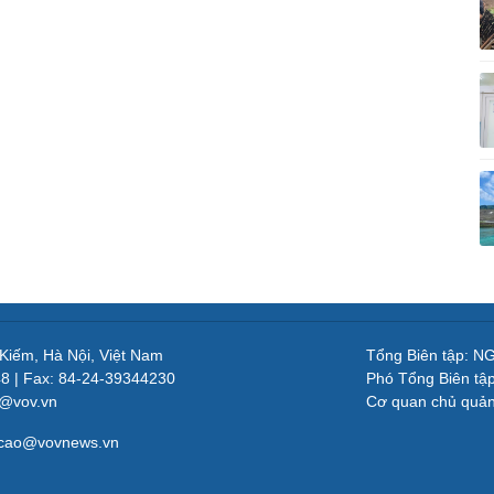
 Kiếm, Hà Nội, Việt Nam
Tổng Biên tập: 
48 | Fax: 84-24-39344230
Phó Tổng Biên tậ
v@vov.vn
Cơ quan chủ quả
gcao@vovnews.vn