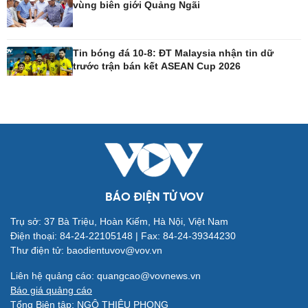
vùng biên giới Quảng Ngãi
Công nghệ
Sức khỏe
Tin bóng đá 10-8: ĐT Malaysia nhận tin dữ
Sành điệu
Dinh dưỡng - món ngon
trước trận bán kết ASEAN Cup 2026
Tin Công nghệ
Cây thuốc
Trải nghiệm
Sản phụ khoa
Chuyển đổi số
Nhi khoa
Nam khoa
Làm đẹp - giảm cân
Phòng mạch online
Ăn sạch sống khỏe
BÁO ĐIỆN TỬ VOV
Trụ sở: 37 Bà Triệu, Hoàn Kiếm, Hà Nội, Việt Nam
Đời sống
Văn hóa
Điện thoại: 84-24-22105148 | Fax: 84-24-39344230
Nhà đẹp
Sân khấu - Điện ảnh
Thư điện tử: baodientuvov@vov.vn
Blog
Văn học
Liên hệ quảng cáo: quangcao@vovnews.vn
Tình yêu - Gia đình
Âm nhạc
Báo giá quảng cáo
Di sản
Tổng Biên tập: NGÔ THIỆU PHONG