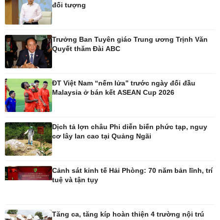
đối tượng
Pháp luật
Thể thao
Trưởng Ban Tuyên giáo Trung ương Trịnh Văn
Vụ án
Pickleball
Quyết thăm Đài ABC
Tin nóng
Bóng đá Việt Nam
Tư vấn luật
Bóng đá quốc tế
Thế giới thể thao
Lịch thi đấu bóng đá
ĐT Việt Nam “nếm lửa” trước ngày đối đầu
Malaysia ở bán kết ASEAN Cup 2026
eSports
Hậu trường
Dịch tả lợn châu Phi diễn biến phức tạp, nguy
cơ lây lan cao tại Quảng Ngãi
Ô tô - Xe máy
Doanh nghiệp
Ô tô
Thông tin doanh nghiệp
Cảnh sát kinh tế Hải Phòng: 70 năm bản lĩnh, trí
Xe máy
Doanh nghiệp 24h
tuệ và tận tụy
Tư vấn
Doanh nhân
Vì cộng đồng
Tăng ca, tăng kíp hoàn thiện 4 trường nội trú