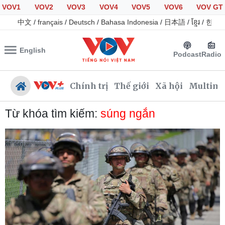
VOV1
VOV2
VOV3
VOV4
VOV5
VOV6
VOV GT
中文
/
français
/
Deutsch
/
Bahasa Indonesia
/
日本語
/
ខ្មែរ
/
한국
English
Podcast
Radio
Chính trị
Thế giới
Xã hội
Multime
Từ khóa tìm kiếm:
súng ngắn
Chính trị
Xã hội
Đảng
Tin 24h
Tổ chức nhân sự
Dự báo thời tiết
Quốc hội
Giáo dục
Nhận diện sự thật
Dấu ấn VOV
Việc làm
Biển đảo