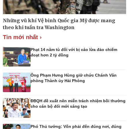
Những vũ khí Vệ binh Quốc gia Mỹ được mang
Thế giới
Multimedia
theo khi tuần tra Washington
Quan sát
Ảnh
Cuộc sống đó đây
Video
Tin mới nhất ›
Hồ sơ
E-Magazine
Infographic
Phạt 14 năm tù đối với bị cáo lừa đảo chiếm
đoạt hơn 2 tỷ đồng
Ông Phạm Hưng Hùng giữ chức Chánh Văn
Kinh tế
Thị trường
phòng Thành ủy Hải Phòng
Bất động sản
Tiêu dùng
Khởi nghiệp
Giá vàng
Tỷ giá
ĐBQH đề xuất nên miễn trách nhiệm bồi thường
Chứng khoán
cho cán bộ đổi mới sáng tạo
Xổ số 3 miền
Giá cà phê
Phó Thủ tướng: Vốn phải đến đúng nơi, đúng