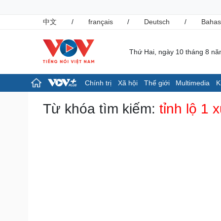
中文
/
français
/
Deutsch
/
Bahas
Thứ Hai, ngày 10 tháng 8 n
Chính trị
Xã hội
Thế giới
Multimedia
K
Chính trị
Xã hội
Từ khóa tìm kiếm:
tỉnh lộ 1
Đảng
Tin 24h
Tổ chức nhân sự
Dự báo thời tiết
Quốc hội
Giáo dục
Nhận diện sự thật
Dấu ấn VOV
Việc làm
Biển đảo
Pháp luật
Thể thao
Vụ án
Pickleball
Tin nóng
Bóng đá Việt Nam
Tư vấn luật
Bóng đá quốc tế