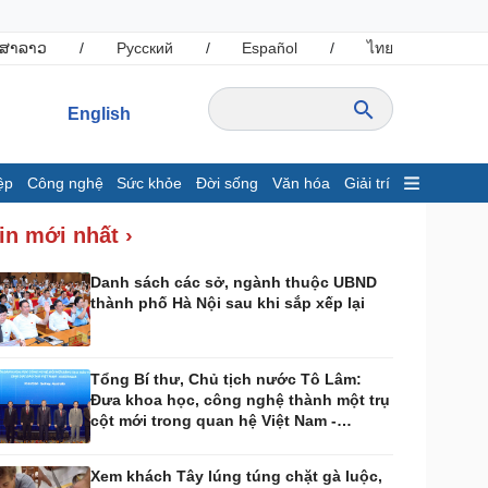
ສາລາວ
/
Русский
/
Español
/
ไทย
English
ệp
Công nghệ
Sức khỏe
Đời sống
Văn hóa
Giải trí
inh tế
Thị trường
in mới nhất ›
ất động sản
Tiêu dùng
hởi nghiệp
Giá vàng
Danh sách các sở, ngành thuộc UBND
thành phố Hà Nội sau khi sắp xếp lại
Tỷ giá
Chứng khoán
Xổ số 3 miền
Giá cà phê
Tổng Bí thư, Chủ tịch nước Tô Lâm:
Đưa khoa học, công nghệ thành một trụ
ông nghệ
Sức khỏe
cột mới trong quan hệ Việt Nam -
Sành điệu
Dinh dưỡng - món ngon
Australia
Tin Công nghệ
Cây thuốc
Xem khách Tây lúng túng chặt gà luộc,
rải nghiệm
Sản phụ khoa