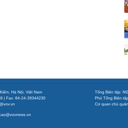
 Kiếm, Hà Nội, Việt Nam
Tổng Biên tập: 
48 | Fax: 84-24-39344230
Phó Tổng Biên tậ
v@vov.vn
Cơ quan chủ quả
gcao@vovnews.vn