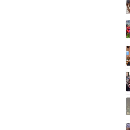
Vì cộng đồng
C
Giải trí
Du lịch
Q
Nghệ sĩ
Tư vấn
V
Thời trang
Săn Tour
Sao Việt
check-in
P