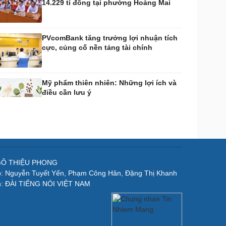
14.229 tỉ đồng tại phường Hoàng Mai
PVcomBank tăng trưởng lợi nhuận tích
cực, củng cố nền tảng tài chính
Mỹ phẩm thiên nhiên: Những lợi ích và
điều cần lưu ý
NGÔ THIỆU PHONG
p: Nguyễn Tuyết Yến, Phạm Công Hân, Đặng Thị Khanh
n: ĐÀI TIẾNG NÓI VIỆT NAM