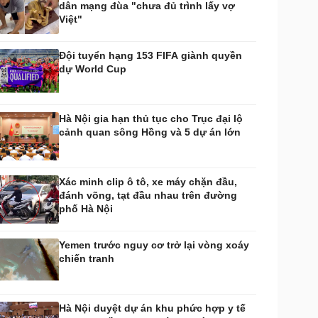
dân mạng đùa "chưa đủ trình lấy vợ
huyển đổi số
Nhi khoa
Việt"
Nam khoa
Làm đẹp - giảm cân
Đội tuyển hạng 153 FIFA giành quyền
Phòng mạch online
dự World Cup
Ăn sạch sống khỏe
uân sự - Quốc phòng
ũ khí
Hà Nội gia hạn thủ tục cho Trục đại lộ
Việt Nam
cảnh quan sông Hồng và 5 dự án lớn
hân tích
Xác minh clip ô tô, xe máy chặn đầu,
đánh võng, tạt đầu nhau trên đường
phố Hà Nội
Yemen trước nguy cơ trở lại vòng xoáy
chiến tranh
Hà Nội duyệt dự án khu phức hợp y tế