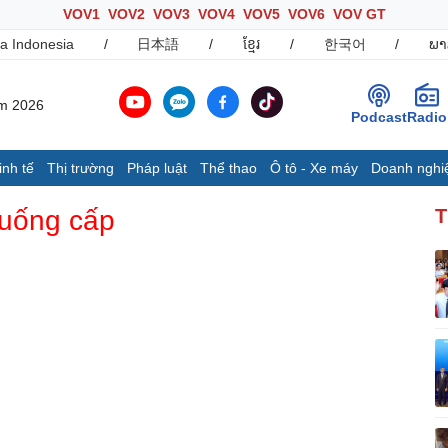
VOV1
VOV2
VOV3
VOV4
VOV5
VOV6
VOV GT
a Indonesia
/
日本語
/
ខ្មែរ
/
한국어
/
ພາ
ăm 2026
Podcast
Radio
inh tế
Thị trường
Pháp luật
Thể thao
Ô tô - Xe máy
Doanh nghi
Thế giới
Multimedia
K
 xuống cấp
T
Quan sát
Ảnh
B
Cuộc sống đó đây
Video
K
Hồ sơ
E-Magazine
Infographic
Ô tô - Xe máy
Doanh nghiệp
C
Ô tô
Thông tin doanh nghiệp
Xe máy
Doanh nghiệp 24h
Tư vấn
Doanh nhân
T