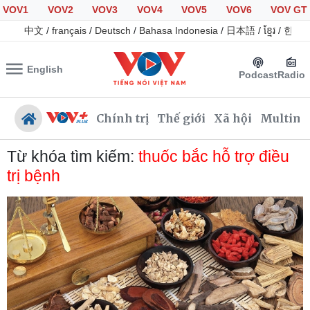
VOV1
VOV2
VOV3
VOV4
VOV5
VOV6
VOV GT
中文
/
français
/
Deutsch
/
Bahasa Indonesia
/
日本語
/
ខ្មែរ
/
한국
English
Podcast
Radio
Chính trị
Thế giới
Xã hội
Multime
Từ khóa tìm kiếm:
thuốc bắc hỗ trợ điều
trị bệnh
Chính trị
Xã hội
Đảng
Tin 24h
Tổ chức nhân sự
Giáo dục
Quốc hội
Dự báo thời tiết
Nhận diện sự thật
Dấu ấn VOV
Việc làm
Biển đảo