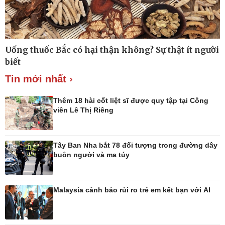
Thế giới
Multimedia
Uống thuốc Bắc có hại thận không? Sự thật ít người
Quan sát
Ảnh
biết
Cuộc sống đó đây
Video
Hồ sơ
E-Magazine
Tin mới nhất ›
Infographic
Thêm 18 hài cốt liệt sĩ được quy tập tại Công
viên Lê Thị Riêng
Kinh tế
Thị trường
Tây Ban Nha bắt 78 đối tượng trong đường dây
Bất động sản
Giá vàng
buôn người và ma túy
Khởi nghiệp
Tiêu dùng
Tỷ giá
Chứng khoán
Malaysia cảnh báo rủi ro trẻ em kết bạn với AI
Giá cà phê