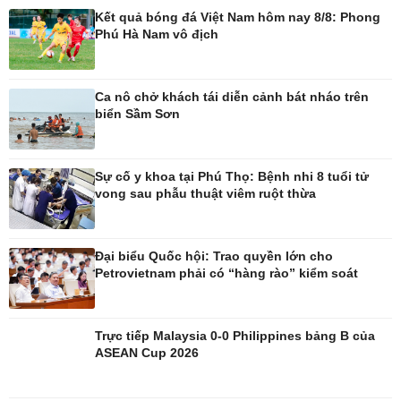
Kết quả bóng đá Việt Nam hôm nay 8/8: Phong
Phú Hà Nam vô địch
Pháp luật
Thể thao
Vụ án
Pickleball
Tin nóng
Bóng đá quốc tế
Ca nô chở khách tái diễn cảnh bát nháo trên
Tư vấn luật
Bóng đá Việt Nam
biển Sầm Sơn
Thế giới thể thao
Lịch thi đấu bóng đá
eSports
Sự cố y khoa tại Phú Thọ: Bệnh nhi 8 tuổi tử
Hậu trường
vong sau phẫu thuật viêm ruột thừa
Đại biểu Quốc hội: Trao quyền lớn cho
Petrovietnam phải có “hàng rào” kiểm soát
Ô tô - Xe máy
Doanh nghiệp
Ô tô
Thông tin doanh nghiệp
Xe máy
Doanh nghiệp 24h
Trực tiếp Malaysia 0-0 Philippines bảng B của
Tư vấn
Doanh nhân
ASEAN Cup 2026
Vì cộng đồng