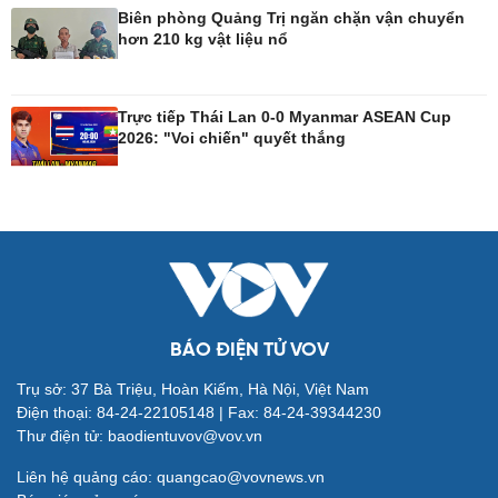
Biên phòng Quảng Trị ngăn chặn vận chuyển
hơn 210 kg vật liệu nổ
Công nghệ
Sức khỏe
Sành điệu
Dinh dưỡng - món ngon
Trực tiếp Thái Lan 0-0 Myanmar ASEAN Cup
Tin Công nghệ
Cây thuốc
2026: "Voi chiến" quyết thắng
Trải nghiệm
Sản phụ khoa
Chuyển đổi số
Nhi khoa
Nam khoa
Làm đẹp - giảm cân
Phòng mạch online
Ăn sạch sống khỏe
BÁO ĐIỆN TỬ VOV
Đời sống
Văn hóa
Trụ sở: 37 Bà Triệu, Hoàn Kiếm, Hà Nội, Việt Nam
Điện thoại: 84-24-22105148 | Fax: 84-24-39344230
Nhà đẹp
Sân khấu - Điện ảnh
Thư điện tử: baodientuvov@vov.vn
Tình yêu - Gia đình
Văn học
Blog
Âm nhạc
Liên hệ quảng cáo: quangcao@vovnews.vn
Di sản