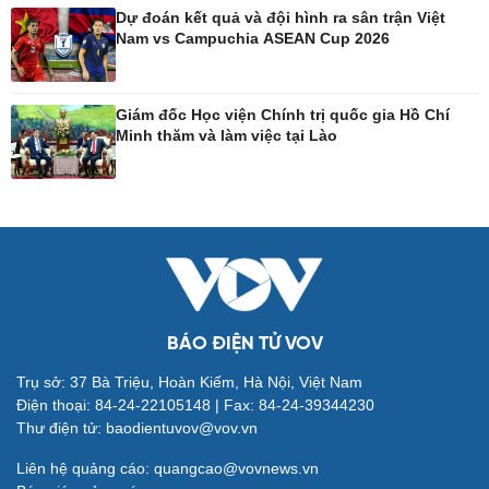
Dự đoán kết quả và đội hình ra sân trận Việt
Nam vs Campuchia ASEAN Cup 2026
Công nghệ
Sức khỏe
Sành điệu
Dinh dưỡng - món ngon
Giám đốc Học viện Chính trị quốc gia Hồ Chí
Tin Công nghệ
Cây thuốc
Minh thăm và làm việc tại Lào
Trải nghiệm
Sản phụ khoa
Chuyển đổi số
Nhi khoa
Nam khoa
Làm đẹp - giảm cân
Phòng mạch online
Ăn sạch sống khỏe
BÁO ĐIỆN TỬ VOV
Đời sống
Văn hóa
Trụ sở: 37 Bà Triệu, Hoàn Kiếm, Hà Nội, Việt Nam
Điện thoại: 84-24-22105148 | Fax: 84-24-39344230
Nhà đẹp
Sân khấu - Điện ảnh
Thư điện tử: baodientuvov@vov.vn
Tình yêu - Gia đình
Văn học
Blog
Âm nhạc
Liên hệ quảng cáo: quangcao@vovnews.vn
Di sản