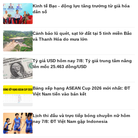
Kinh tế Bạc - động lực tăng trưởng từ già hóa
dân số
Pháp luật
Thể thao
Vụ án
Pickleball
Tin nóng
Bóng đá quốc tế
Cảnh báo lũ quét, sạt lở đất tại 5 tỉnh miền Bắc
Tư vấn luật
Bóng đá Việt Nam
và Thanh Hóa do mưa lớn
Thế giới thể thao
Lịch thi đấu bóng đá
eSports
Tỷ giá USD hôm nay 7/8: Tỷ giá trung tâm nâng
Hậu trường
lên mốc 25.463 đồng/USD
Bảng xếp hạng ASEAN Cup 2026 mới nhất: ĐT
Việt Nam tiến vào bán kết
Ô tô - Xe máy
Doanh nghiệp
Ô tô
Thông tin doanh nghiệp
Xe máy
Doanh nghiệp 24h
Lịch thi đấu và trực tiếp bóng chuyền nữ hôm
Tư vấn
Doanh nhân
nay 7/8: ĐT Việt Nam gặp Indonesia
Vì cộng đồng