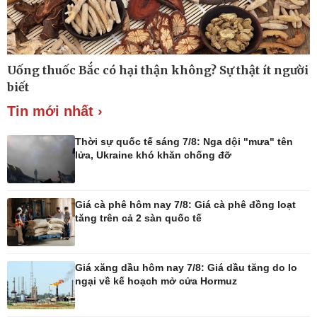
Thế giới
Multimedia
Uống thuốc Bắc có hại thận không? Sự thật ít người
Quan sát
Ảnh
biết
Cuộc sống đó đây
Video
Hồ sơ
E-Magazine
Tin mới nhất ›
Infographic
Thời sự quốc tế sáng 7/8: Nga dội "mưa" tên
lửa, Ukraine khó khăn chống đỡ
Kinh tế
Thị trường
Giá cà phê hôm nay 7/8: Giá cà phê đồng loạt
Bất động sản
Giá vàng
tăng trên cả 2 sàn quốc tế
Khởi nghiệp
Tiêu dùng
Tỷ giá
Chứng khoán
Giá xăng dầu hôm nay 7/8: Giá dầu tăng do lo
Giá cà phê
ngại về kế hoạch mở cửa Hormuz