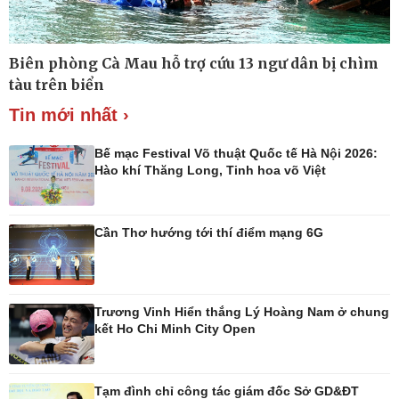
Biên phòng Cà Mau hỗ trợ cứu 13 ngư dân bị chìm
Thế giới
Multimedia
tàu trên biển
Quan sát
Ảnh
Tin mới nhất ›
Cuộc sống đó đây
Video
Hồ sơ
E-Magazine
Infographic
Bế mạc Festival Võ thuật Quốc tế Hà Nội 2026:
Hào khí Thăng Long, Tinh hoa võ Việt
Cần Thơ hướng tới thí điểm mạng 6G
Kinh tế
Thị trường
Bất động sản
Giá vàng
Khởi nghiệp
Tiêu dùng
Tỷ giá
Trương Vinh Hiển thắng Lý Hoàng Nam ở chung
Chứng khoán
kết Ho Chi Minh City Open
Giá cà phê
Tạm đình chỉ công tác giám đốc Sở GD&ĐT