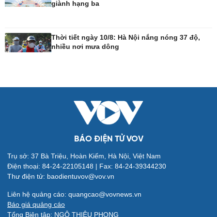
giành hạng ba
Công nghệ
Sức khỏe
Sành điệu
Dinh dưỡng - món ngon
Thời tiết ngày 10/8: Hà Nội nắng nóng 37 độ,
nhiều nơi mưa dông
Tin Công nghệ
Cây thuốc
Trải nghiệm
Sản phụ khoa
Chuyển đổi số
Nhi khoa
Nam khoa
Làm đẹp - giảm cân
Phòng mạch online
Ăn sạch sống khỏe
BÁO ĐIỆN TỬ VOV
Trụ sở: 37 Bà Triệu, Hoàn Kiếm, Hà Nội, Việt Nam
Đời sống
Văn hóa
Điện thoại: 84-24-22105148 | Fax: 84-24-39344230
Nhà đẹp
Sân khấu - Điện ảnh
Thư điện tử: baodientuvov@vov.vn
Tình yêu - Gia đình
Văn học
Blog
Âm nhạc
Liên hệ quảng cáo: quangcao@vovnews.vn
Di sản
Báo giá quảng cáo
Tổng Biên tập: NGÔ THIỆU PHONG