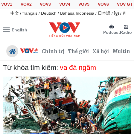
VOV1
VOV2
VOV3
VOV4
VOV5
VOV6
VOV GT
中文
/
français
/
Deutsch
/
Bahasa Indonesia
/
日本語
/
ខ្មែរ
/
한국
English
Podcast
Radio
Chính trị
Thế giới
Xã hội
Multime
Từ khóa tìm kiếm:
va đá ngầm
Chính trị
Xã hội
Đảng
Tin 24h
Tổ chức nhân sự
Giáo dục
Quốc hội
Dự báo thời tiết
Nhận diện sự thật
Dấu ấn VOV
Việc làm
Biển đảo