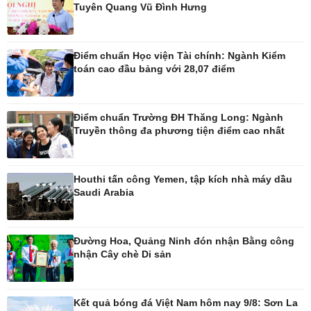
Tuyên Quang Vũ Đình Hưng
Pháp luật
Thể thao
Vụ án
Pickleball
Điểm chuẩn Học viện Tài chính: Ngành Kiểm
Tin nóng
Bóng đá quốc tế
toán cao đầu bảng với 28,07 điểm
Tư vấn luật
Bóng đá Việt Nam
Thế giới thể thao
Lịch thi đấu bóng đá
Điểm chuẩn Trường ĐH Thăng Long: Ngành
eSports
Truyền thông đa phương tiện điểm cao nhất
Hậu trường
Houthi tấn công Yemen, tập kích nhà máy dầu
Saudi Arabia
Ô tô - Xe máy
Doanh nghiệp
Ô tô
Thông tin doanh nghiệp
Đường Hoa, Quảng Ninh đón nhận Bằng công
Xe máy
Doanh nghiệp 24h
nhận Cây chè Di sản
Tư vấn
Doanh nhân
Vì cộng đồng
Kết quả bóng đá Việt Nam hôm nay 9/8: Sơn La