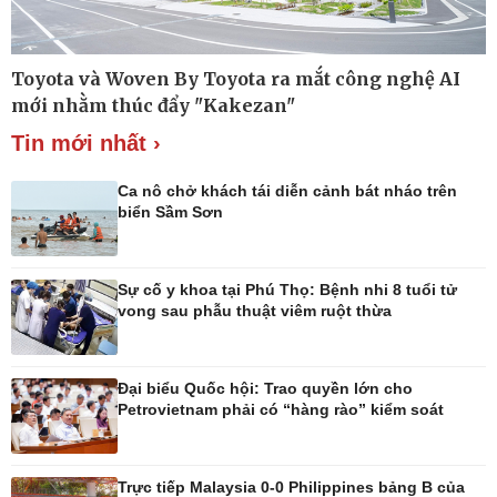
Toyota và Woven By Toyota ra mắt công nghệ AI
Thế giới
Multimedia
mới nhằm thúc đẩy "Kakezan"
Quan sát
Ảnh
Tin mới nhất ›
Cuộc sống đó đây
Video
Hồ sơ
E-Magazine
Infographic
Ca nô chở khách tái diễn cảnh bát nháo trên
biển Sầm Sơn
Sự cố y khoa tại Phú Thọ: Bệnh nhi 8 tuổi tử
Kinh tế
Thị trường
vong sau phẫu thuật viêm ruột thừa
Bất động sản
Giá vàng
Khởi nghiệp
Tiêu dùng
Tỷ giá
Đại biểu Quốc hội: Trao quyền lớn cho
Chứng khoán
Petrovietnam phải có “hàng rào” kiểm soát
Giá cà phê
Trực tiếp Malaysia 0-0 Philippines bảng B của