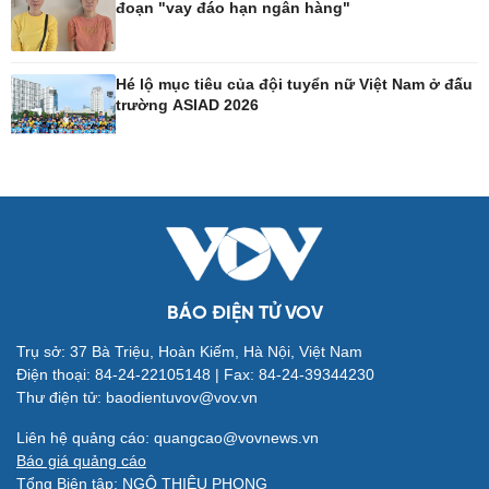
đoạn "vay đáo hạn ngân hàng"
Công nghệ
Sức khỏe
Sành điệu
Dinh dưỡng - món ngon
Hé lộ mục tiêu của đội tuyển nữ Việt Nam ở đấu
trường ASIAD 2026
Tin Công nghệ
Cây thuốc
Trải nghiệm
Sản phụ khoa
Chuyển đổi số
Nhi khoa
Nam khoa
Làm đẹp - giảm cân
Phòng mạch online
Ăn sạch sống khỏe
BÁO ĐIỆN TỬ VOV
Trụ sở: 37 Bà Triệu, Hoàn Kiếm, Hà Nội, Việt Nam
Đời sống
Văn hóa
Điện thoại: 84-24-22105148 | Fax: 84-24-39344230
Nhà đẹp
Sân khấu - Điện ảnh
Thư điện tử: baodientuvov@vov.vn
Tình yêu - Gia đình
Văn học
Blog
Âm nhạc
Liên hệ quảng cáo: quangcao@vovnews.vn
Di sản
Báo giá quảng cáo
Tổng Biên tập: NGÔ THIỆU PHONG