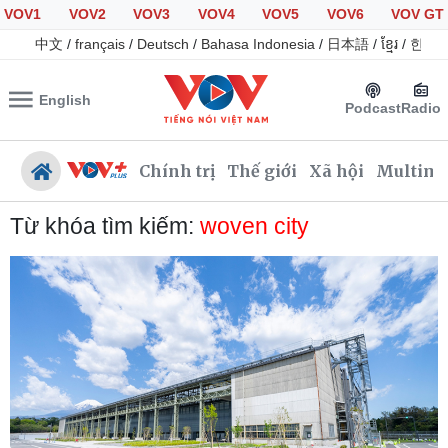
VOV1
VOV2
VOV3
VOV4
VOV5
VOV6
VOV GT
中文
/
français
/
Deutsch
/
Bahasa Indonesia
/
日本語
/
ខ្មែរ
/
한국
English
Podcast
Radio
Chính trị
Thế giới
Xã hội
Multime
Từ khóa tìm kiếm:
woven city
Chính trị
Xã hội
Đảng
Tin 24h
Tổ chức nhân sự
Giáo dục
Quốc hội
Dự báo thời tiết
Nhận diện sự thật
Dấu ấn VOV
Việc làm
Biển đảo