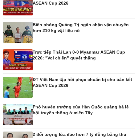
ASEAN Cup 2026
Pháp luật
Thể thao
Vụ án
Pickleball
Biên phòng Quảng Trị ngăn chặn vận chuyển
Tin nóng
Bóng đá quốc tế
hơn 210 kg vật liệu nổ
Tư vấn luật
Bóng đá Việt Nam
Thế giới thể thao
Lịch thi đấu bóng đá
Trực tiếp Thái Lan 0-0 Myanmar ASEAN Cup
eSports
2026: "Voi chiến" quyết thắng
Hậu trường
ĐT Việt Nam tập hồi phục chuẩn bị cho bán kết
ASEAN Cup 2026
Ô tô - Xe máy
Doanh nghiệp
Ô tô
Thông tin doanh nghiệp
Phó huyện trưởng của Hàn Quốc quảng bá lễ
Xe máy
Doanh nghiệp 24h
hội truyền thống ở miền Tây
Tư vấn
Doanh nhân
Vì cộng đồng
2 đối tượng lừa đảo hơn 7 tỷ đồng bằng thủ