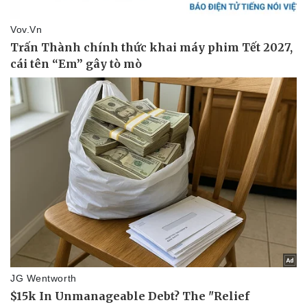
Kinh tế
Thị trường
Bất động sản
Giá vàng
Khởi nghiệp
Tiêu dùng
Tỷ giá
Chứng khoán