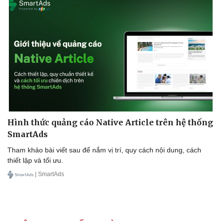
Thể thao
Ô tô - Xe máy
Bóng đá
Ô tô
Lịch thi đấu bóng đá
Xe máy
Thế giới thể thao
Tư vấn
eSports
Hậu trường
Hình thức quảng cáo Native Article trên hệ thống
SmartAds
Tham khảo bài viết sau để nắm vị trí, quy cách nội dung, cách
thiết lập và tối ưu.
| SmartAds