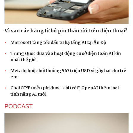
Vì sao các hãng từ bỏ pin tháo rời trên điện thoại?
Microsoft tăng tốc đầu tư hạ tầng AI tại Ấn Độ
Trung Quốc đưa vào hoạt động cơ sở điện toán AI lớn
nhất thế giới
Meta bị buộc bồi thường 567 triệu USD vì gây hại cho trẻ
em
ChatGPT miễn phí được “cởi trói”, OpenAI thêm loạt
tính năng AI mới
PODCAST