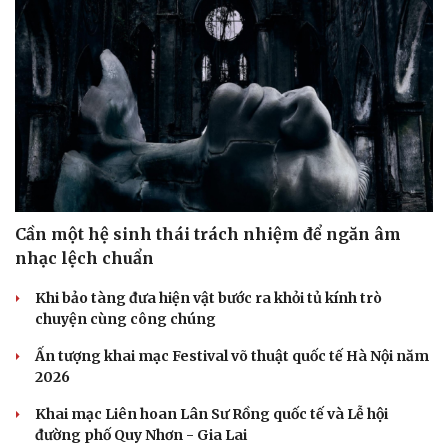
Sức khỏe
Đời sống
Dinh dưỡng - món ngon
Nhà đẹp
Cây thuốc
Blog
Sản phụ khoa
Tình yêu - Gia đình
Cần một hệ sinh thái trách nhiệm để ngăn âm
Nhi khoa
nhạc lệch chuẩn
Nam khoa
Làm đẹp - giảm cân
Khi bảo tàng đưa hiện vật bước ra khỏi tủ kính trò
Phòng mạch online
chuyện cùng công chúng
Ăn sạch sống khỏe
Ấn tượng khai mạc Festival võ thuật quốc tế Hà Nội năm
2026
Khai mạc Liên hoan Lân Sư Rồng quốc tế và Lễ hội
đường phố Quy Nhơn - Gia Lai