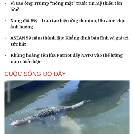
Vì sao ông Trump “nóng mặt” trước tin Mỹ thiếu tên
lửa?
Xung đột Mỹ - Iran tạo hiệu ứng domino, Ukraine chịu
ảnh hưởng
ASEAN 59 năm thành lập: Khẳng định bản lĩnh và giá trị
sức hút
Khủng hoảng tên lửa Patriot đẩy NATO vào thế lưỡng
nan chiến lược
CUỘC SỐNG ĐÓ ĐÂY