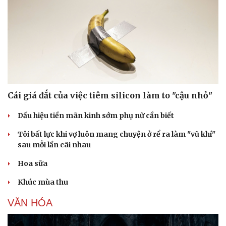
Cái giá đắt của việc tiêm silicon làm to "cậu nhỏ"
Dấu hiệu tiền mãn kinh sớm phụ nữ cần biết
Tôi bất lực khi vợ luôn mang chuyện ở rể ra làm "vũ khí"
sau mỗi lần cãi nhau
Hoa sữa
Khúc mùa thu
VĂN HÓA