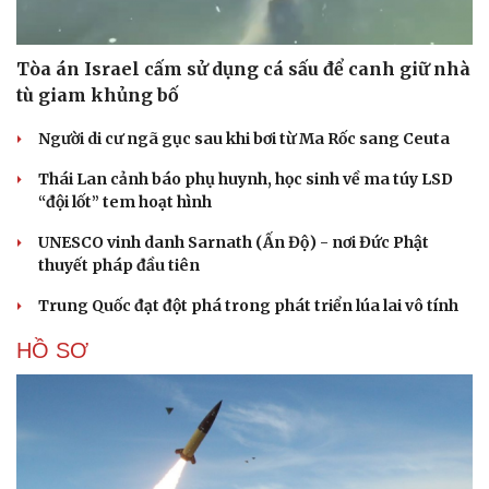
Tòa án Israel cấm sử dụng cá sấu để canh giữ nhà
tù giam khủng bố
Người di cư ngã gục sau khi bơi từ Ma Rốc sang Ceuta
Thái Lan cảnh báo phụ huynh, học sinh về ma túy LSD
“đội lốt” tem hoạt hình
UNESCO vinh danh Sarnath (Ấn Độ) - nơi Đức Phật
thuyết pháp đầu tiên
Trung Quốc đạt đột phá trong phát triển lúa lai vô tính
HỒ SƠ