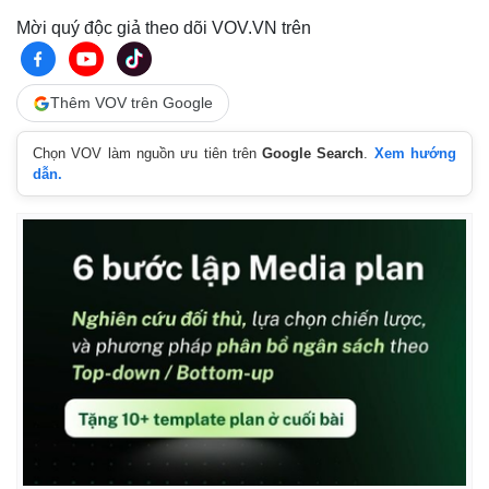
Mời quý độc giả theo dõi VOV.VN trên
Thêm VOV trên Google
Chọn VOV làm nguồn ưu tiên trên
Google Search
.
Xem hướng
dẫn.
Thế giới
Multimedia
Quan sát
Video
Cuộc sống đó đây
Ảnh
Hồ sơ
E-Magazine
Infographic