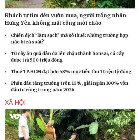
Khách tự tìm đến vườn mua, người trồng nhãn
Hưng Yên không mất công mời chào
Chiến dịch “làm sạch” mã số thuế: Những trường hợp
nào bị rà soát?
Từ cây ăn quả dân dã lên chậu thành bonsai, có cây
được trả 500 triệu đồng
Thuế TP.HCM đạt hơn 58% mục tiêu thu 1 triệu tỷ đồng
Phấn đấu tăng trưởng trên 10%, giải ngân 100% vốn
đầu tư công trong năm 2026
Văn hóa
Giải trí
Sân khấu - Điện ảnh
Nghệ sĩ
XÃ HỘI
Văn học
Thời trang
Âm nhạc
Sao Việt
Di sản