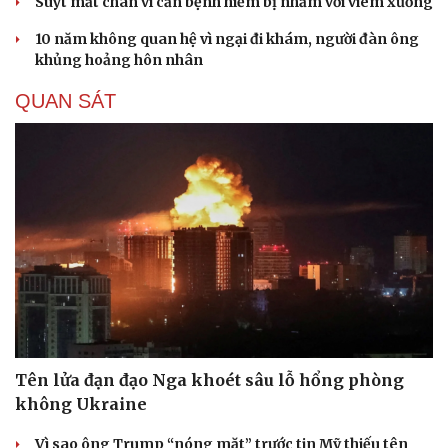
Suýt mất chân vì căn bệnh hiếm bị nhầm với viêm xương
10 năm không quan hệ vì ngại đi khám, người đàn ông
khủng hoảng hôn nhân
QUAN SÁT
Du lịch
Podcast
Tên lửa đạn đạo Nga khoét sâu lỗ hổng phòng
Tư vấn
Câu chuyện thời sự
Săn Tour
Đọc truyện đêm khuya
không Ukraine
check-in
Cửa sổ tình yêu
Kể chuyện cho bé
Vì sao ông Trump “nóng mặt” trước tin Mỹ thiếu tên