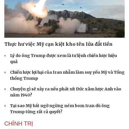
Thực hư việc Mỹ cạn kiệt kho tên lửa đắt tiền
Lý do ông Trump được xem là tư lệnh chiến lược hiệu
quả
Chiến lược lợi hại của Iran nhằm làm suy yếu Mỹ và Tổng
thống Trump
Chuyện gì sẽ xảy ra nếu phát xít Đức xâm lược Anh vào
năm 1940?
Tại sao Mỹ bất ngờ ngừng ném bom Iran dù ông
Trump từng rất cả quyết?
CHÍNH TRỊ
Cải chính