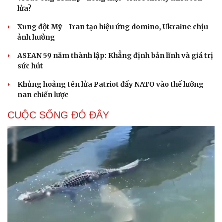
Hạt giống tâm hồn
lửa?
Xung đột Mỹ - Iran tạo hiệu ứng domino, Ukraine chịu
ảnh hưởng
ASEAN 59 năm thành lập: Khẳng định bản lĩnh và giá trị
sức hút
Khủng hoảng tên lửa Patriot đẩy NATO vào thế lưỡng
nan chiến lược
CUỘC SỐNG ĐÓ ĐÂY