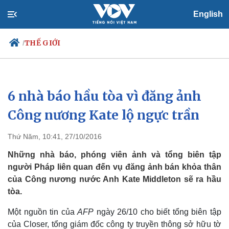
English
THẾ GIỚI
/
6 nhà báo hầu tòa vì đăng ảnh
Chính trị
Xã hội
Đảng
Tin 24h
Công nương Kate lộ ngực trần
Tổ chức nhân sự
Dự báo thời tiết
Quốc hội
Giáo dục
Thứ Năm, 10:41, 27/10/2016
Nhận diện sự thật
Dấu ấn VOV
Việc làm
Những nhà báo, phóng viên ảnh và tổng biên tập
Biển đảo
người Pháp liên quan đến vụ đăng ảnh bán khỏa thân
của Công nương nước Anh Kate Middleton sẽ ra hầu
tòa.
Một nguồn tin của
AFP
ngày 26/10 cho biết tổng biên tập
của Closer, tổng giám đốc công ty truyền thông sở hữu tờ