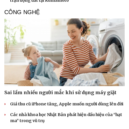
trận động đất tại Kumamoto
CÔNG NGHỆ
Sai lầm nhiều người mắc khi sử dụng máy giặt
Thể thao
Ô tô - Xe máy
Bóng đá
Ô tô
Giá thu cũ iPhone tăng, Apple muốn người dùng lên đời
Lịch thi đấu bóng đá
Xe máy
Thế giới thể thao
Tư vấn
Các nhà khoa học Nhật Bản phát hiện dấu hiệu của “hạt
eSports
ma” trong vũ trụ
Hậu trường