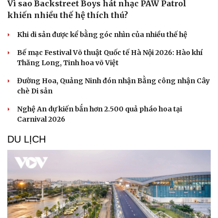
Vì sao Backstreet Boys hát nhạc PAW Patrol
khiến nhiều thế hệ thích thú?
Doanh nghiệp
Công nghệ
Thông tin doanh nghiệp
Sành điệu
Khi di sản được kể bằng góc nhìn của nhiều thế hệ
Doanh nghiệp 24h
Tin Công nghệ
Doanh nhân
Trải nghiệm
Bế mạc Festival Võ thuật Quốc tế Hà Nội 2026: Hào khí
Vì cộng đồng
Chuyển đổi số
Thăng Long, Tinh hoa võ Việt
Đường Hoa, Quảng Ninh đón nhận Bằng công nhận Cây
chè Di sản
Nghệ An dự kiến bắn hơn 2.500 quả pháo hoa tại
Carnival 2026
DU LỊCH