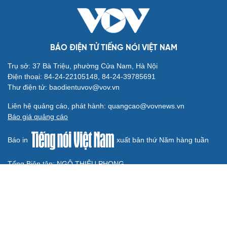
HỒ SƠ
Thủy lôi 1.500 USD suýt đánh chìm tàu chiến Mỹ,
gây thiệt hại 90 triệu USD
Thực hư việc Mỹ cạn kiệt kho tên lửa đắt tiền
Lý do ông Trump được xem là tư lệnh chiến lược hiệu
quả
Chiến lược lợi hại của Iran nhằm làm suy yếu Mỹ và Tổng
thống Trump
Chuyện gì sẽ xảy ra nếu phát xít Đức xâm lược Anh vào
năm 1940?