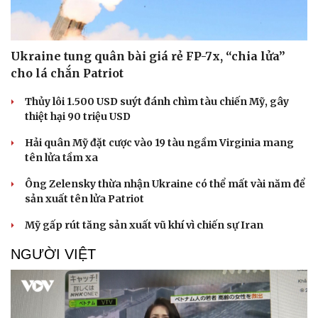
Ukraine tung quân bài giá rẻ FP-7x, “chia lửa”
cho lá chắn Patriot
Thủy lôi 1.500 USD suýt đánh chìm tàu chiến Mỹ, gây
thiệt hại 90 triệu USD
Hải quân Mỹ đặt cược vào 19 tàu ngầm Virginia mang
Pháp luật
Quân sự - Quốc phòng
tên lửa tầm xa
Vụ án
Vũ khí
Tin nóng
Việt Nam
Ông Zelensky thừa nhận Ukraine có thể mất vài năm để
Tư vấn luật
Phân tích
sản xuất tên lửa Patriot
Mỹ gấp rút tăng sản xuất vũ khí vì chiến sự Iran
NGƯỜI VIỆT