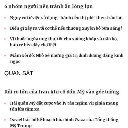
Âm nhạc
Sao Việt
6 nhóm người nên tránh ăn lòng lợn
Di sản
Nguy cơ từ việc sử dụng “bánh dẻo thị phi” theo trào lưu
Điều gì xảy ra với cơ thể nếu thường xuyên bỏ bữa sáng?
Vị thuốc ngừa ung thư, tốt cho xương khớp và não bộ,
bán rẻ bèo đầy chợ Việt
Mâm xôi đỏ: Nhỏ bé nhưng giá trị dinh dưỡng đáng kinh
ngạc
QUAN SÁT