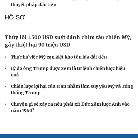
Mỹ Trump
Tướng Lê Văn Cương: Iran tổn thất lớn về vật chất, Mỹ
thiệt hại nặng về uy tín
Mỹ gấp rút tăng sản xuất vũ khí vì chiến sự Iran
CUỘC SỐNG ĐÓ ĐÂY
Bắc Kinh nới lỏng điều kiện mua nhà đối với
người không có hộ khẩu
Tòa án Israel cấm sử dụng cá sấu để canh giữ nhà tù
giam khủng bố
Người di cư ngã gục sau khi bơi từ Ma Rốc sang Ceuta
Thái Lan cảnh báo phụ huynh, học sinh về ma túy LSD
“đội lốt” tem hoạt hình
UNESCO vinh danh Sarnath (Ấn Độ) - nơi Đức Phật
thuyết pháp đầu tiên