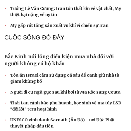
Rủi ro lớn của Iran khi cố dồn Mỹ vào góc tường
Hải quân Mỹ đặt cược vào 19 tàu ngầm Virginia mang
tên lửa tầm xa
Israel bác bỏ kế hoạch hòa bình Gaza của Tổng thống
Mỹ Trump
Tướng Lê Văn Cương: Iran tổn thất lớn về vật chất, Mỹ
thiệt hại nặng về uy tín
Mỹ gấp rút tăng sản xuất vũ khí vì chiến sự Iran
CUỘC SỐNG ĐÓ ĐÂY
Bắc Kinh nới lỏng điều kiện mua nhà đối với
người không có hộ khẩu