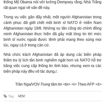
thống Mỹ Obama nói với tướng Dempsey rằng, Nhà Trắng
rất quan ngại về vấn đề này.
Trong vụ việc gần đây nhất, một người Afghanistan trong
cảnh phục đã giết chết một binh sĩ NATO ở miền Nam
Afghanistan ngày 19/8. Những vụ tấn công do chính đồng
minh Afghanistan thực hiện đã gây mất lòng tin tới mức
binh sĩ nước ngoài được lệnh phải mang theo súng mọi
lúc, ngay cả ở trong căn cứ.
Nhà chức trách Afghanistan đã áp dụng các biện pháp
thẩm tra lý lịch tân binh nghiêm ngặt hơn và NATO hỗ trợ
bằng việc cung cấp thông tin tình báo, nhưng xem ra các
biện pháp này đều vô tác dụng./.
Trần Nga/VOV-Trung tâm tin <br> <i> Theo AFP </i>
Thế giới
Multimedia
Quan sát
Video
Tag:
VOV
Cuộc sống đó đây
Ảnh
Hồ sơ
E-Magazine