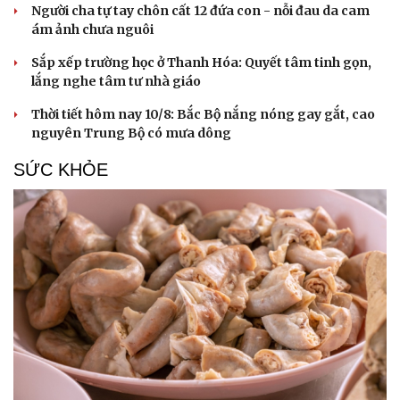
Người cha tự tay chôn cất 12 đứa con - nỗi đau da cam
ám ảnh chưa nguôi
Sắp xếp trường học ở Thanh Hóa: Quyết tâm tinh gọn,
lắng nghe tâm tư nhà giáo
Thời tiết hôm nay 10/8: Bắc Bộ nắng nóng gay gắt, cao
nguyên Trung Bộ có mưa dông
SỨC KHỎE
Văn hóa
Giải trí
Sân khấu - Điện ảnh
Nghệ sĩ
Văn học
Thời trang