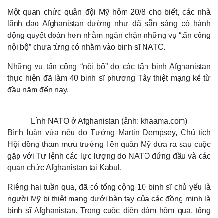
Một quan chức quân đội Mỹ hôm 20/8 cho biết, các nhà
lãnh đạo Afghanistan dường như đã sẵn sàng có hành
động quyết đoán hơn nhằm ngăn chặn những vụ “tấn công
nội bộ” chưa từng có nhằm vào binh sĩ NATO.
Những vụ tấn công “nội bộ” do các tân binh Afghanistan
thực hiện đã làm 40 binh sĩ phương Tây thiệt mạng kể từ
đầu năm đến nay.
Lính NATO ở Afghanistan (ảnh: khaama.com)
Bình luận vừa nêu do Tướng Martin Dempsey, Chủ tịch
Hội đồng tham mưu trưởng liên quân Mỹ đưa ra sau cuộc
gặp với Tư lệnh các lực lượng do NATO đứng đầu và các
quan chức Afghanistan tại Kabul.
Riêng hai tuần qua, đã có tổng cộng 10 binh sĩ chủ yếu là
người Mỹ bị thiệt mạng dưới bàn tay của các đồng minh là
binh sĩ Afghanistan. Trong cuộc điện đàm hôm qua, tổng