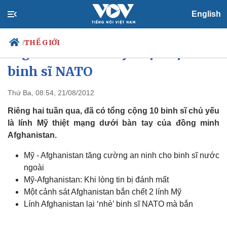
English
THẾ GIỚI
/
Afghanistan ra tay chặn nạn bắn
binh sĩ NATO
Thứ Ba, 08:54, 21/08/2012
Chính trị
Xã hội
Đảng
Tin 24h
Riêng hai tuần qua, đã có tổng cộng 10 binh sĩ chủ yếu
Tổ chức nhân sự
Dự báo thời tiết
là lính Mỹ thiệt mạng dưới bàn tay của đồng minh
Quốc hội
Giáo dục
Afghanistan.
Nhận diện sự thật
Dấu ấn VOV
Việc làm
Mỹ - Afghanistan tăng cường an ninh cho binh sĩ nước
Biển đảo
ngoài
Mỹ-Afghanistan: Khi lòng tin bị đánh mất
Một cảnh sát Afghanistan bắn chết 2 lính Mỹ
Lính Afghanistan lại ‘nhè’ binh sĩ NATO mà bắn