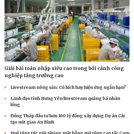
Sức khỏe
Đời sống
Dinh dưỡng - món ngon
Nhà đẹp
Cây thuốc
Blog
Giải bài toán nhập siêu cao trong bối cảnh công
Sản phụ khoa
Tình yêu - Gia đình
nghiệp tăng trưởng cao
Nhi khoa
Nam khoa
Livestream nông sản: Cú hích hay hiệu ứng ngắn hạn?
Làm đẹp - giảm cân
Phòng mạch online
Lãnh đạo tỉnh Hưng Yên livestream quảng bá nhãn
Ăn sạch sống khỏe
lồng
Đồng Tháp đầu tư hơn 160 tỷ đồng xây dựng Dự án Cải
tạo nút giao An Bình
Huế tăng tốc giải phóng mặt bằng mở rộng cao tốc Cam