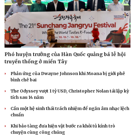
Doanh nghiệp
Công nghệ
Thông tin doanh nghiệp
Sành điệu
Doanh nghiệp 24h
Tin Công nghệ
Doanh nhân
Trải nghiệm
Vì cộng đồng
Chuyển đổi số
Phó huyện trưởng của Hàn Quốc quảng bá lễ hội
truyền thống ở miền Tây
Phản ứng của Dwayne Johnson khi Moana bị giới phê
bình chê bai
The Odyssey vượt 1 tỷ USD, Christopher Nolan tái lập kỳ
tích sau 14 năm
Cần một hệ sinh thái trách nhiệm để ngăn âm nhạc lệch
chuẩn
Khi bảo tàng đưa hiện vật bước ra khỏi tủ kính trò
chuyện cùng công chúng