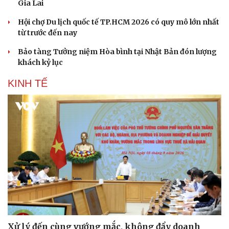
Gia Lai
Hội chợ Du lịch quốc tế TP.HCM 2026 có quy mô lớn nhất
từ trước đến nay
Bảo tàng Tưởng niệm Hòa bình tại Nhật Bản đón lượng
khách kỷ lục
KINH TẾ
Sức khỏe
Đời sống
Dinh dưỡng - món ngon
Nhà đẹp
Cây thuốc
Blog
Sản phụ khoa
Tình yêu - Gia đình
Nhi khoa
Nam khoa
Làm đẹp - giảm cân
Phòng mạch online
Ăn sạch sống khỏe
Xử lý đến cùng vướng mắc, không đẩy doanh