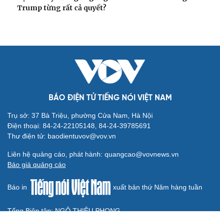
CUỘC SỐNG ĐÓ ĐÂY
Bắc Kinh nới lỏng điều kiện mua nhà đối với
người không có hộ khẩu
Tòa án Israel cấm sử dụng cá sấu để canh giữ nhà tù
giam khủng bố
Người di cư ngã gục sau khi bơi từ Ma Rốc sang Ceuta
Thái Lan cảnh báo phụ huynh, học sinh về ma túy LSD
“đội lốt” tem hoạt hình
UNESCO vinh danh Sarnath (Ấn Độ) - nơi Đức Phật
thuyết pháp đầu tiên
HỒ SƠ
Thực hư việc Mỹ cạn kiệt kho tên lửa đắt tiền