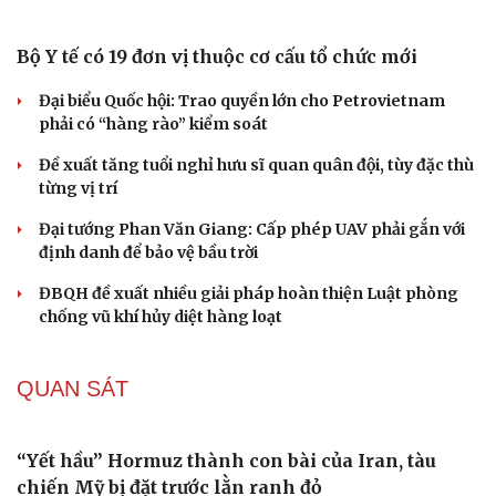
UNESCO vinh danh Sarnath (Ấn Độ) - nơi Đức Phật
thuyết pháp đầu tiên
HỒ SƠ
Thực hư việc Mỹ cạn kiệt kho tên lửa đắt tiền
Lý do ông Trump được xem là tư lệnh chiến lược hiệu
quả
Chiến lược lợi hại của Iran nhằm làm suy yếu Mỹ và Tổng
thống Trump
Chuyện gì sẽ xảy ra nếu phát xít Đức xâm lược Anh vào
năm 1940?
Tại sao Mỹ bất ngờ ngừng ném bom Iran dù ông
Trump từng rất cả quyết?
CHÍNH TRỊ