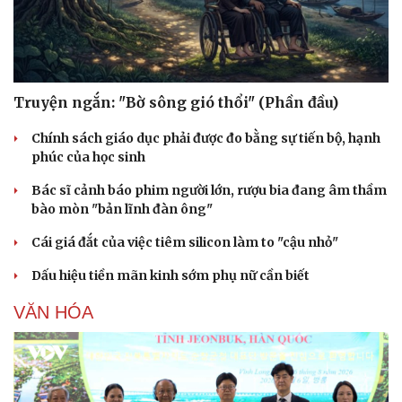
Truyện ngắn: "Bờ sông gió thổi" (Phần đầu)
Chính sách giáo dục phải được đo bằng sự tiến bộ, hạnh
phúc của học sinh
Bác sĩ cảnh báo phim người lớn, rượu bia đang âm thầm
bào mòn "bản lĩnh đàn ông"
Cái giá đắt của việc tiêm silicon làm to "cậu nhỏ"
Dấu hiệu tiền mãn kinh sớm phụ nữ cần biết
VĂN HÓA