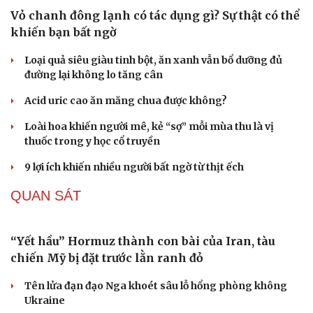
Văn hóa
Giải trí
Sân khấu - Điện ảnh
Nghệ sĩ
Văn học
Thời trang
Âm nhạc
Sao Việt
Di sản
Vỏ chanh đông lạnh có tác dụng gì? Sự thật có thể
khiến bạn bất ngờ
Loại quả siêu giàu tinh bột, ăn xanh vẫn bổ dưỡng đủ
đường lại không lo tăng cân
Acid uric cao ăn măng chua được không?
Loài hoa khiến người mê, kẻ “sợ” mỗi mùa thu là vị
thuốc trong y học cổ truyền