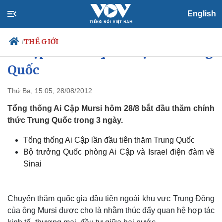
English
THẾ GIỚI
/
Ai Cập ưu tiên quan hệ với Trung
Quốc
Thứ Ba, 15:05, 28/08/2012
Chính trị
Xã hội
Đảng
Tin 24h
Tổng thống Ai Cập Mursi hôm 28/8 bắt đầu thăm chính
Tổ chức nhân sự
Dự báo thời tiết
thức Trung Quốc trong 3 ngày.
Quốc hội
Giáo dục
Nhận diện sự thật
Dấu ấn VOV
Tổng thống Ai Cập lần đầu tiên thăm Trung Quốc
Việc làm
Bộ trưởng Quốc phòng Ai Cập và Israel điện đàm về
Biển đảo
Sinai
Chuyến thăm quốc gia đầu tiên ngoài khu vực Trung Đông
của ông Mursi được cho là nhằm thúc đẩy quan hệ hợp tác