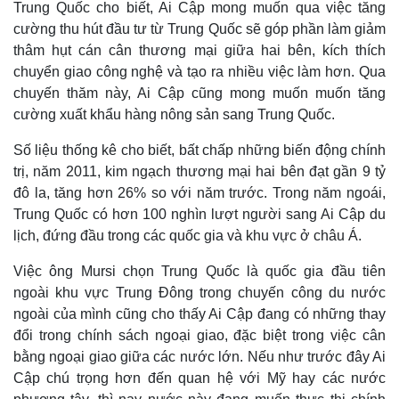
Trung Quốc cho biết, Ai Cập mong muốn qua việc tăng
cường thu hút đầu tư từ Trung Quốc sẽ góp phần làm giảm
thâm hụt cán cân thương mại giữa hai bên, kích thích
chuyển giao công nghệ và tạo ra nhiều việc làm hơn. Qua
chuyến thăm này, Ai Cập cũng mong muốn muốn tăng
cường xuất khẩu hàng nông sản sang Trung Quốc.
Số liệu thống kê cho biết, bất chấp những biến động chính
trị, năm 2011, kim ngạch thương mại hai bên đạt gần 9 tỷ
đô la, tăng hơn 26% so với năm trước. Trong năm ngoái,
Trung Quốc có hơn 100 nghìn lượt người sang Ai Cập du
lịch, đứng đầu trong các quốc gia và khu vực ở châu Á.
Việc ông Mursi chọn Trung Quốc là quốc gia đầu tiên
ngoài khu vực Trung Đông trong chuyến công du nước
ngoài của mình cũng cho thấy Ai Cập đang có những thay
đổi trong chính sách ngoại giao, đặc biệt trong việc cân
Thế giới
Multimedia
bằng ngoại giao giữa các nước lớn. Nếu như trước đây Ai
Quan sát
Video
Cập chú trọng hơn đến quan hệ với Mỹ hay các nước
Cuộc sống đó đây
Ảnh
Hồ sơ
E-Magazine