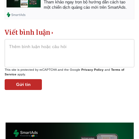
Tham khảo ngay trọn bộ hướng dẫn cách tạo
một chiến dịch quảng cáo mới trên SmartAds.
Kinh tế
Thị trường
Viết bình luận
Bất động sản
Giá vàng
Khởi nghiệp
Tiêu dùng
Tỷ giá
Chứng khoán
Giá cà phê
This site is protected by reCAPTCHA and the Google
Privacy Policy
and
Terms of
Service
apply.
Gửi tin