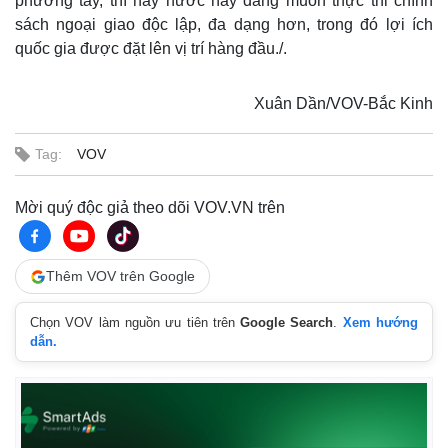
phương tây, thì nay nước này đang muốn thực thi chính
Infographic
sách ngoại giao độc lập, đa dạng hơn, trong đó lợi ích
quốc gia được đặt lên vị trí hàng đầu./.
Xuân Dần/VOV-Bắc Kinh
Tag:
VOV
Mời quý độc giả theo dõi VOV.VN trên
Thêm VOV trên Google
Chọn VOV làm nguồn ưu tiên trên
Google Search
.
Xem hướng
dẫn.