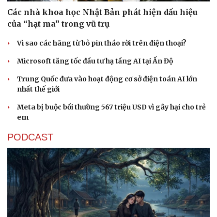
eSports
Các nhà khoa học Nhật Bản phát hiện dấu hiệu
Hậu trường
của “hạt ma” trong vũ trụ
Vì sao các hãng từ bỏ pin tháo rời trên điện thoại?
Microsoft tăng tốc đầu tư hạ tầng AI tại Ấn Độ
Trung Quốc đưa vào hoạt động cơ sở điện toán AI lớn
nhất thế giới
Meta bị buộc bồi thường 567 triệu USD vì gây hại cho trẻ
em
PODCAST