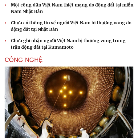
Một công dân Việt Nam thiệt mạng do động đất tại miền
Nam Nhật Bản
Chưa có thông tin về người Việt Nam bị thương vong do
động đất tại Nhật Bản
Chưa ghi nhận người Việt Nam bị thương vong trong
trận động đất tại Kumamoto
CÔNG NGHỆ
Thể thao
Ô tô - Xe máy
Bóng đá
Ô tô
Lịch thi đấu bóng đá
Xe máy
Thế giới thể thao
Tư vấn