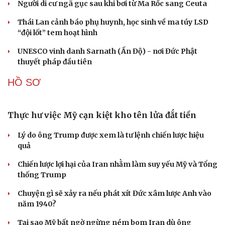
“Yết hầu” Hormuz thành con bài của Iran, tàu
chiến Mỹ bị đặt trước lằn ranh đỏ
Tên lửa đạn đạo Nga khoét sâu lỗ hổng phòng không
Ukraine
Vì sao ông Trump “nóng mặt” trước tin Mỹ thiếu tên
lửa?
Xung đột Mỹ - Iran tạo hiệu ứng domino, Ukraine chịu
ảnh hưởng
ASEAN 59 năm thành lập: Khẳng định bản lĩnh và giá trị
sức hút