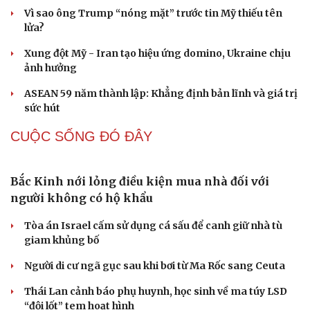
9 lợi ích khiến nhiều người bất ngờ từ thịt ếch
QUAN SÁT
“Yết hầu” Hormuz thành con bài của Iran, tàu
chiến Mỹ bị đặt trước lằn ranh đỏ
Tên lửa đạn đạo Nga khoét sâu lỗ hổng phòng không
Ukraine