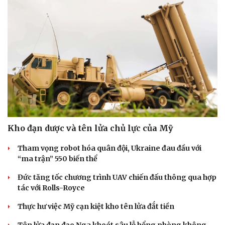
Pháp luật
Quân sự - Quốc phòng
Kho đạn dược và tên lửa chủ lực của Mỹ
Vụ án
Vũ khí
Tin nóng
Việt Nam
Tham vọng robot hóa quân đội, Ukraine đau đầu với
Tư vấn luật
Phân tích
“ma trận” 550 biến thể
Đức tăng tốc chương trình UAV chiến đấu thông qua hợp
tác với Rolls-Royce
Thực hư việc Mỹ cạn kiệt kho tên lửa đắt tiền