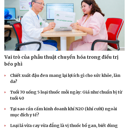
Vai trò của phẫu thuật chuyển hóa trong điều trị
béo phì
Chiết xuất đậu đen mang lại lợi ích gì cho sức khỏe, làn
da?
Tuổi 70 uống 5 loại thuốc mỗi ngày: Giá như chuẩn bị từ
tuổi 40
Du lịch
Podcast
Tại sao cần cấm kinh doanh khí N2O (khí cười) ngoài
Tư vấn
Câu chuyện thời sự
mục đích y tế?
Săn Tour
Đọc truyện đêm khuya
check-in
Cửa sổ tình yêu
Loại lá vừa cay vừa đắng là vị thuốc bổ gan, biết dùng
Kể chuyện cho bé