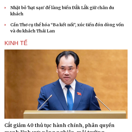
Nhặt bỏ 'hạt sạn' để làng biển Đắk Lắk giữ chân du
khách
Cần Thơ cụ thể hóa “Ba kết nối”, xúc tiến đón dòng vốn
và du khách Thái Lan
KINH TẾ
Văn hóa
Giải trí
Sân khấu - Điện ảnh
Nghệ sĩ
Văn học
Thời trang
Âm nhạc
Sao Việt
Di sản
Cắt giảm 40 thủ tục hành chính, phân quyền