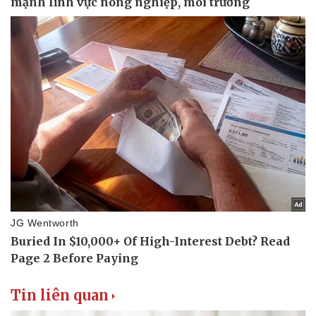
Vụ án
Vũ khí
Tin nóng
Việt Nam
Tư vấn luật
Phân tích
Tin liên quan