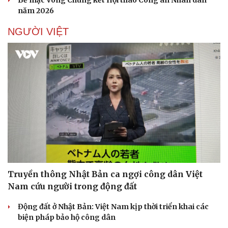
Bế mạc Vòng Chung kết Hội thao Công an Nhân dân
năm 2026
NGƯỜI VIỆT
Doanh nghiệp
Công nghệ
Thông tin doanh nghiệp
Sành điệu
Doanh nghiệp 24h
Tin Công nghệ
Doanh nhân
Trải nghiệm
Vì cộng đồng
Chuyển đổi số
Truyền thông Nhật Bản ca ngợi công dân Việt
Nam cứu người trong động đất
Động đất ở Nhật Bản: Việt Nam kịp thời triển khai các
biện pháp bảo hộ công dân