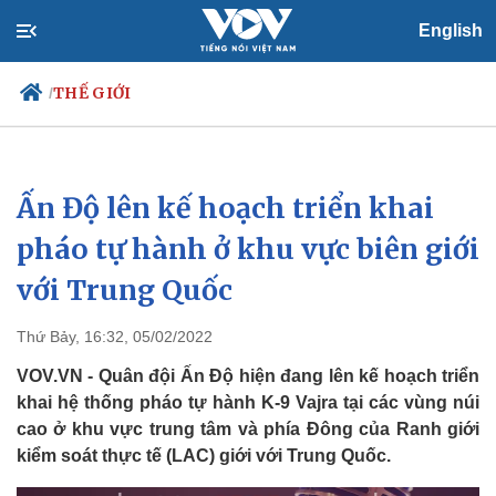
English
THẾ GIỚI
/
Ấn Độ lên kế hoạch triển khai
Chính trị
Xã hội
Đảng
Tin 24h
pháo tự hành ở khu vực biên giới
Tổ chức nhân sự
Dự báo thời tiết
với Trung Quốc
Quốc hội
Giáo dục
Nhận diện sự thật
Dấu ấn VOV
Việc làm
Thứ Bảy, 16:32, 05/02/2022
Biển đảo
VOV.VN - Quân đội Ấn Độ hiện đang lên kế hoạch triển
khai hệ thống pháo tự hành K-9 Vajra tại các vùng núi
cao ở khu vực trung tâm và phía Đông của Ranh giới
kiểm soát thực tế (LAC) giới với Trung Quốc.