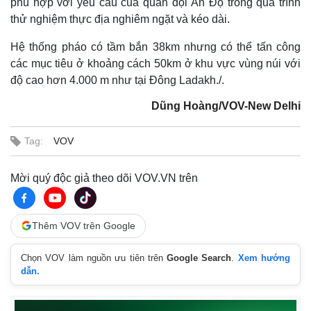
phù hợp với yêu cầu của quân đội Ấn Độ trong quá trình
thử nghiệm thực địa nghiêm ngặt và kéo dài.
Hệ thống pháo có tầm bắn 38km nhưng có thể tấn công
các mục tiêu ở khoảng cách 50km ở khu vực vùng núi với
độ cao hơn 4.000 m như tại Đông Ladakh./.
Dũng Hoàng/VOV-New Delhi
Tag:
VOV
Mời quý độc giả theo dõi VOV.VN trên
Thế giới
Multimedia
Quan sát
Video
Thêm VOV trên Google
Cuộc sống đó đây
Ảnh
Hồ sơ
E-Magazine
Chọn VOV làm nguồn ưu tiên trên
Google Search
.
Xem hướng
Infographic
dẫn.