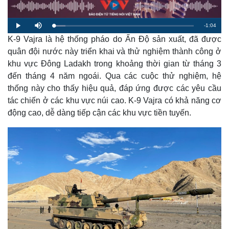
R
-
1:04
L
P
M
o
l
u
a
K-9 Vajra là hệ thống pháo do Ấn Độ sản xuất, đã được
a
t
e
d
y
e
e
quân đội nước này triển khai và thử nghiệm thành công ở
d
m
:
khu vực Đông Ladakh trong khoảng thời gian từ tháng 3
8
.
a
4
đến tháng 4 năm ngoái. Qua các cuộc thử nghiệm, hệ
8
%
thống này cho thấy hiệu quả, đáp ứng được các yêu cầu
i
tác chiến ở các khu vực núi cao. K-9 Vajra có khả năng cơ
n
động cao, dễ dàng tiếp cận các khu vực tiền tuyến.
i
n
g
T
i
m
e