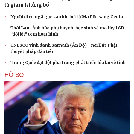
tù giam khủng bố
Người di cư ngã gục sau khi bơi từ Ma Rốc sang Ceuta
Thái Lan cảnh báo phụ huynh, học sinh về ma túy LSD
“đội lốt” tem hoạt hình
UNESCO vinh danh Sarnath (Ấn Độ) - nơi Đức Phật
thuyết pháp đầu tiên
Trung Quốc đạt đột phá trong phát triển lúa lai vô tính
HỒ SƠ
Cải chính