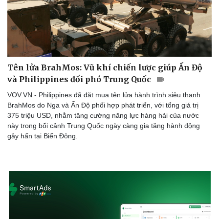
Thể thao
Ô tô - Xe máy
Bóng đá
Ô tô
Lịch thi đấu bóng đá
Xe máy
Thế giới thể thao
Tư vấn
eSports
Hậu trường
Tên lửa BrahMos: Vũ khí chiến lược giúp Ấn Độ
và Philippines đối phó Trung Quốc
VOV.VN - Philippines đã đặt mua tên lửa hành trình siêu thanh
BrahMos do Nga và Ấn Độ phối hợp phát triển, với tổng giá trị
375 triệu USD, nhằm tăng cường năng lực hàng hải của nước
này trong bối cảnh Trung Quốc ngày càng gia tăng hành động
gây hấn tại Biển Đông.