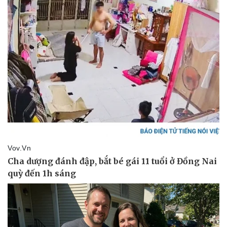
Kinh tế
Thị trường
Bất động sản
Giá vàng
Khởi nghiệp
Tiêu dùng
Tỷ giá
Chứng khoán