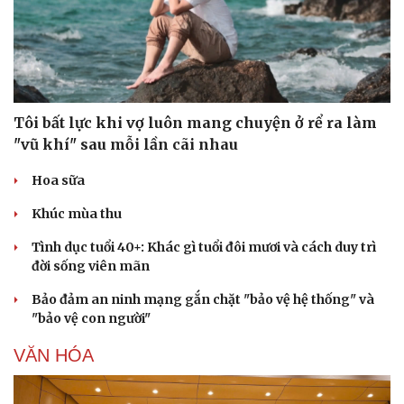
Tôi bất lực khi vợ luôn mang chuyện ở rể ra làm
Sức khỏe
Đời sống
"vũ khí" sau mỗi lần cãi nhau
Dinh dưỡng - món ngon
Nhà đẹp
Hoa sữa
Cây thuốc
Blog
Sản phụ khoa
Tình yêu - Gia đình
Khúc mùa thu
Nhi khoa
Nam khoa
Tình dục tuổi 40+: Khác gì tuổi đôi mươi và cách duy trì
Làm đẹp - giảm cân
đời sống viên mãn
Phòng mạch online
Ăn sạch sống khỏe
Bảo đảm an ninh mạng gắn chặt "bảo vệ hệ thống" và
"bảo vệ con người"
VĂN HÓA