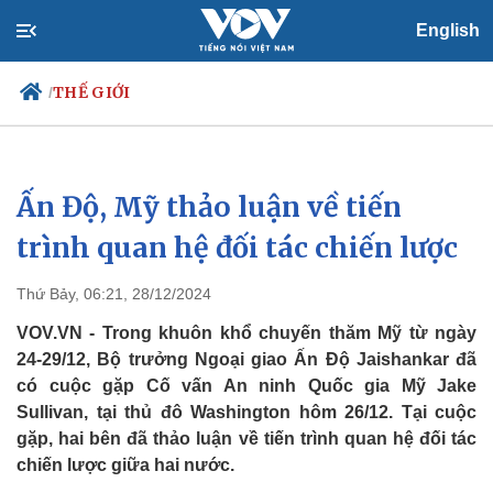
English
THẾ GIỚI
/
Ấn Độ, Mỹ thảo luận về tiến
Chính trị
Xã hội
Đảng
Tin 24h
trình quan hệ đối tác chiến lược
Tổ chức nhân sự
Dự báo thời tiết
Quốc hội
Giáo dục
Thứ Bảy, 06:21, 28/12/2024
Nhận diện sự thật
Dấu ấn VOV
Việc làm
VOV.VN - Trong khuôn khổ chuyến thăm Mỹ từ ngày
Biển đảo
24-29/12, Bộ trưởng Ngoại giao Ấn Độ Jaishankar đã
có cuộc gặp Cố vấn An ninh Quốc gia Mỹ Jake
Sullivan, tại thủ đô Washington hôm 26/12. Tại cuộc
gặp, hai bên đã thảo luận về tiến trình quan hệ đối tác
chiến lược giữa hai nước.