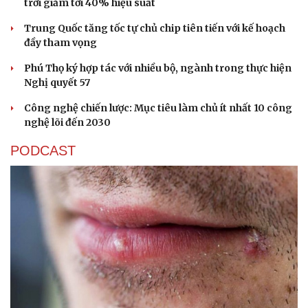
trời giảm tới 40% hiệu suất
Trung Quốc tăng tốc tự chủ chip tiên tiến với kế hoạch
đầy tham vọng
Phú Thọ ký hợp tác với nhiều bộ, ngành trong thực hiện
Nghị quyết 57
Sức khỏe
Đời sống
Công nghệ chiến lược: Mục tiêu làm chủ ít nhất 10 công
nghệ lõi đến 2030
Dinh dưỡng - món ngon
Nhà đẹp
Cây thuốc
Blog
PODCAST
Sản phụ khoa
Tình yêu - Gia đình
Nhi khoa
Nam khoa
Làm đẹp - giảm cân
Phòng mạch online
Ăn sạch sống khỏe