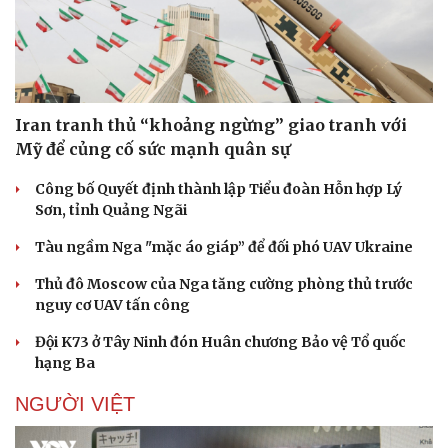
Doanh nghiệp
Công nghệ
Thông tin doanh nghiệp
Sành điệu
Iran tranh thủ “khoảng ngừng” giao tranh với
Doanh nghiệp 24h
Tin Công nghệ
Mỹ để củng cố sức mạnh quân sự
Doanh nhân
Trải nghiệm
Vì cộng đồng
Chuyển đổi số
Công bố Quyết định thành lập Tiểu đoàn Hỗn hợp Lý
Sơn, tỉnh Quảng Ngãi
Tàu ngầm Nga "mặc áo giáp” để đối phó UAV Ukraine
Thủ đô Moscow của Nga tăng cường phòng thủ trước
nguy cơ UAV tấn công
Đội K73 ở Tây Ninh đón Huân chương Bảo vệ Tổ quốc
hạng Ba
NGƯỜI VIỆT