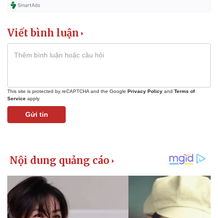
Viết bình luận
This site is protected by reCAPTCHA and the Google
Privacy Policy
and
Terms of
Service
apply.
Gửi tin
Kinh tế
Thị trường
Bất động sản
Giá vàng
Khởi nghiệp
Tiêu dùng
Tỷ giá
Chứng khoán