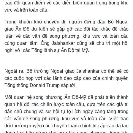
trao đổi quan điểm về các diễn biến quan trọng trong khu
vực và trên toàn cầu.
Trong khuôn khổ chuyến đi, người đứng đầu Bộ Ngoại
giao Ấn Độ dự kiến sẽ gặp gỡ các đối tác khác để thảo
luận về các vấn đề song phương, khu vực và toàn cầu
cùng quan tâm. Ông Jaishankar cũng sẽ chủ trì một hội
nghị với các Tổng lãnh sự Ấn Độ tại Mỹ.
Ngoài ra, Bộ trưởng Ngoại giao Jaishankar có thể sẽ có
các cuộc họp với các lãnh đạo cấp cao của chính quyền
Tổng thống Donald Trump sắp tới.
Thế giới
Multimedia
Quan sát
Video
Mối quan hệ song phương Ấn Độ-Mỹ đã phát triển thành
Cuộc sống đó đây
Ảnh
quan hệ đối tác chiến lược toàn cầu, dựa trên các giá trị
Hồ sơ
E-Magazine
dân chủ chung và sự hội tụ lợi ích ngày càng tăng trong
Infographic
các vấn đề song phương, khu vực và toàn cầu. Việc trao
đổi thường xuyên các chuyến thăm chính trị cấp cao đã tạo
động lực bền vững cho hợp tác song phương, trong khi