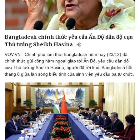
Thể thao
Ô tô - Xe máy
Bóng đá
Ô tô
Lịch thi đấu bóng đá
Xe máy
Thế giới thể thao
Tư vấn
eSports
Bangladesh chính thức yêu cầu Ấn Độ dẫn độ cựu
Hậu trường
Thủ tướng Sheikh Hasina
VOV.VN - Chính phủ lâm thời Bangladesh hôm nay (23/12) đã
chính thức gửi công hàm ngoại giao tới Ấn Độ, yêu cầu dẫn độ
cựu Thủ tướng Sheikh Hasina, người đã rời khỏi Bangladesh hồi
tháng 8 giữa làn sóng biểu tình của sinh viên yêu cầu bà từ chức.