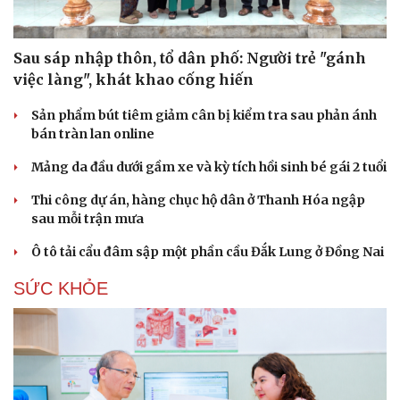
Sau sáp nhập thôn, tổ dân phố: Người trẻ "gánh
việc làng", khát khao cống hiến
Sản phẩm bút tiêm giảm cân bị kiểm tra sau phản ánh
bán tràn lan online
Mảng da đầu dưới gầm xe và kỳ tích hồi sinh bé gái 2 tuổi
Thi công dự án, hàng chục hộ dân ở Thanh Hóa ngập
sau mỗi trận mưa
Ô tô tải cẩu đâm sập một phần cầu Đắk Lung ở Đồng Nai
SỨC KHỎE
Du lịch
Podcast
Tư vấn
Câu chuyện thời sự
Săn Tour
Đọc truyện đêm khuya
check-in
Cửa sổ tình yêu
Kể chuyện cho bé