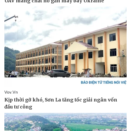
Vụ án
Vũ khí
Tin nóng
Việt Nam
Tư vấn luật
Phân tích