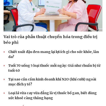
Hạt giống tâm hồn
Vai trò của phẫu thuật chuyển hóa trong điều trị
béo phì
Chiết xuất đậu đen mang lại lợi ích gì cho sức khỏe, làn
da?
Tuổi 70 uống 5 loại thuốc mỗi ngày: Giá như chuẩn bị từ
tuổi 40
Tại sao cần cấm kinh doanh khí N2O (khí cười) ngoài
mục đích y tế?
Loại lá vừa cay vừa đắng là vị thuốc bổ gan, biết dùng
sức khoẻ càng thăng hạng