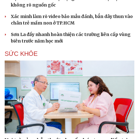
không rõ nguồn gốc
Xác minh làm rõ video bảo mẫu đánh, bắn dây thun vào
chân trẻ mầm non ở TP.HCM
Sơn La đẩy nhanh hoàn thiện các trường liên cấp vùng
biên trước năm học mới
SỨC KHỎE
Du lịch
Podcast
Tư vấn
Câu chuyện thời sự
Săn Tour
Đọc truyện đêm khuya
check-in
Cửa sổ tình yêu
Kể chuyện cho bé
Hạt giống tâm hồn