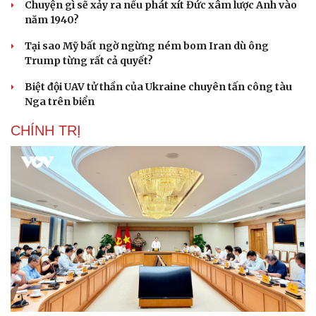
Chuyện gì sẽ xảy ra nếu phát xít Đức xâm lược Anh vào
năm 1940?
Tại sao Mỹ bất ngờ ngừng ném bom Iran dù ông
Trump từng rất cả quyết?
Biệt đội UAV tử thần của Ukraine chuyên tấn công tàu
Nga trên biển
CHÍNH TRỊ