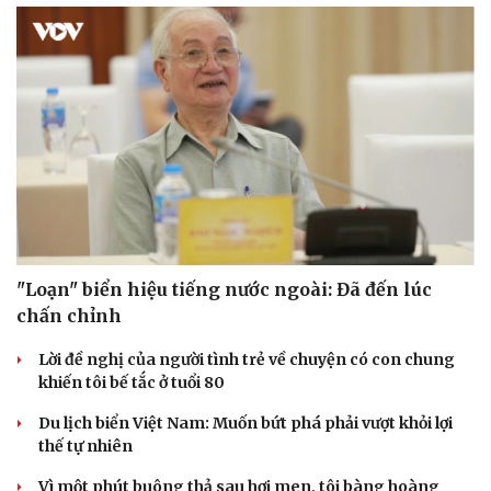
Sức khỏe
Đời sống
Dinh dưỡng - món ngon
Nhà đẹp
Cây thuốc
Blog
Sản phụ khoa
Tình yêu - Gia đình
Nhi khoa
Nam khoa
Làm đẹp - giảm cân
Phòng mạch online
"Loạn" biển hiệu tiếng nước ngoài: Đã đến lúc
Ăn sạch sống khỏe
chấn chỉnh
Lời đề nghị của người tình trẻ về chuyện có con chung
khiến tôi bế tắc ở tuổi 80
Du lịch biển Việt Nam: Muốn bứt phá phải vượt khỏi lợi
thế tự nhiên
Vì một phút buông thả sau hơi men, tôi bàng hoàng