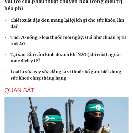
Vai trò của phẫu thuật chuyển hóa trong điều trị
béo phì
Chiết xuất đậu đen mang lại lợi ích gì cho sức khỏe, làn
da?
Tuổi 70 uống 5 loại thuốc mỗi ngày: Giá như chuẩn bị từ
tuổi 40
Tại sao cần cấm kinh doanh khí N2O (khí cười) ngoài
mục đích y tế?
Loại lá vừa cay vừa đắng là vị thuốc bổ gan, biết dùng
sức khoẻ càng thăng hạng
QUAN SÁT