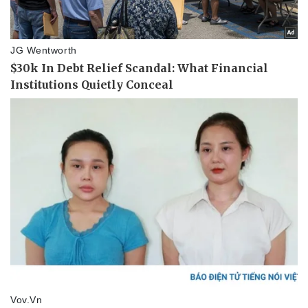
Pháp luật
Quân sự - Quốc phòng
Vụ án
Vũ khí
Tin nóng
Việt Nam