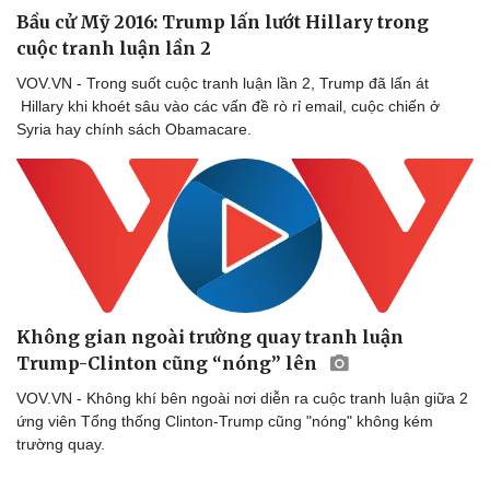
Bóng đá
Ô tô
Bầu cử Mỹ 2016: Trump lấn lướt Hillary trong
Lịch thi đấu bóng đá
Xe máy
cuộc tranh luận lần 2
Thế giới thể thao
Tư vấn
eSports
VOV.VN - Trong suốt cuộc tranh luận lần 2, Trump đã lấn át
Hậu trường
Hillary khi khoét sâu vào các vấn đề rò rỉ email, cuộc chiến ở
Syria hay chính sách Obamacare.
Không gian ngoài trường quay tranh luận
Trump-Clinton cũng “nóng” lên
VOV.VN - Không khí bên ngoài nơi diễn ra cuộc tranh luận giữa 2
ứng viên Tổng thống Clinton-Trump cũng "nóng" không kém
trường quay.