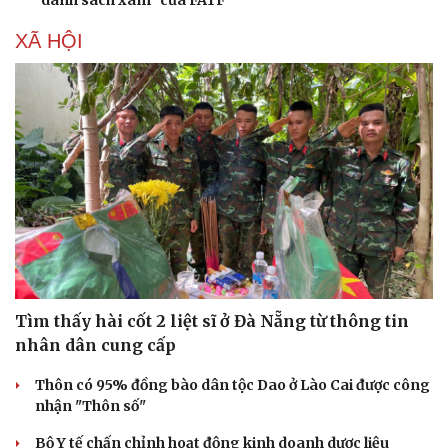
"danh sách xám" của FATF
XÃ HỘI
Tìm thấy hài cốt 2 liệt sĩ ở Đà Nẵng từ thông tin
nhân dân cung cấp
Thôn có 95% đồng bào dân tộc Dao ở Lào Cai được công
nhận "Thôn số"
Bộ Y tế chấn chỉnh hoạt động kinh doanh dược liệu