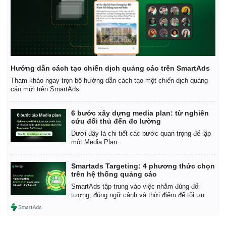
Hướng dẫn cách tạo chiến dịch quảng cáo trên SmartAds
Tham khảo ngay trọn bộ hướng dẫn cách tạo một chiến dịch quảng
cáo mới trên SmartAds.
6 bước xây dựng media plan: từ nghiên
cứu đối thủ đến đo lường
Dưới đây là chi tiết các bước quan trọng để lập
một Media Plan.
Smartads Targeting: 4 phương thức chọn
Kinh tế
Thị trường
trên hệ thống quảng cáo
Bất động sản
Giá vàng
SmartAds tập trung vào việc nhắm đúng đối
Khởi nghiệp
Tiêu dùng
tượng, đúng ngữ cảnh và thời điểm để tối ưu.
Tỷ giá
Chứng khoán
Giá cà phê