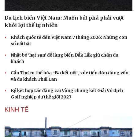
Du lịch biển Việt Nam: Muốn bứt phá phải vượt
khỏi lợi thế tự nhiên
Khách quốc tế đến Việt Nam 7 tháng 2026: Những con
số nổi bật
Nhặt bỏ 'hạt sạn' để làng biển Đắk Lắk giữ chân du
khách
Văn hóa
Giải trí
Cần Thơ cụ thể hóa “Ba kết nối”, xúc tiến đón dòng vốn
và du khách Thái Lan
Sân khấu - Điện ảnh
Nghệ sĩ
Văn học
Thời trang
Ký kết hợp tác đăng cai Vòng chung kết Giải Vô địch
Âm nhạc
Sao Việt
Golf nghiệp dư thế giới 2027
Di sản
KINH TẾ