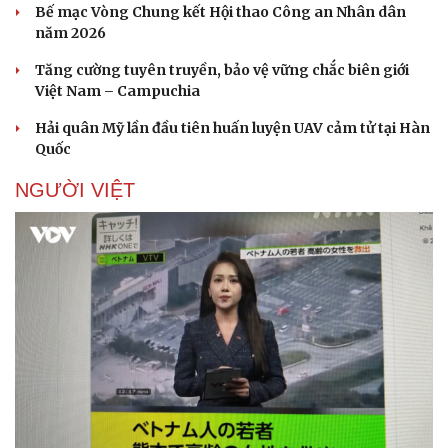
Bế mạc Vòng Chung kết Hội thao Công an Nhân dân
năm 2026
Doanh nghiệp
Công nghệ
Tăng cường tuyên truyền, bảo vệ vững chắc biên giới
Thông tin doanh nghiệp
Sành điệu
Việt Nam – Campuchia
Doanh nghiệp 24h
Tin Công nghệ
Doanh nhân
Trải nghiệm
Hải quân Mỹ lần đầu tiên huấn luyện UAV cảm tử tại Hàn
Vì cộng đồng
Chuyển đổi số
Quốc
NGƯỜI VIỆT