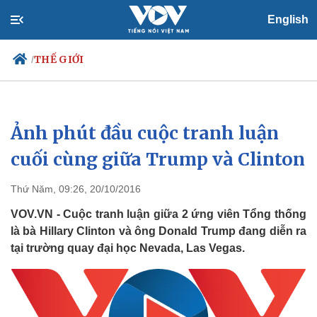
English
THẾ GIỚI
/
Ảnh phút đầu cuộc tranh luận
Chính trị
Xã hội
Đảng
Tin 24h
cuối cùng giữa Trump và Clinton
Tổ chức nhân sự
Dự báo thời tiết
Quốc hội
Giáo dục
Thứ Năm, 09:26, 20/10/2016
Nhận diện sự thật
Dấu ấn VOV
Việc làm
VOV.VN - Cuộc tranh luận giữa 2 ứng viên Tổng thống
Biển đảo
là bà Hillary Clinton và ông Donald Trump đang diễn ra
tại trường quay đại học Nevada, Las Vegas.