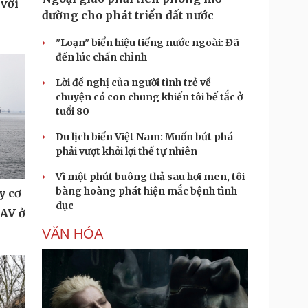
 với
đường cho phát triển đất nước
"Loạn" biển hiệu tiếng nước ngoài: Đã
đến lúc chấn chỉnh
Lời đề nghị của người tình trẻ về
chuyện có con chung khiến tôi bế tắc ở
tuổi 80
Du lịch biển Việt Nam: Muốn bứt phá
phải vượt khỏi lợi thế tự nhiên
Vì một phút buông thả sau hơi men, tôi
bàng hoàng phát hiện mắc bệnh tình
y cơ
dục
UAV ở
VĂN HÓA