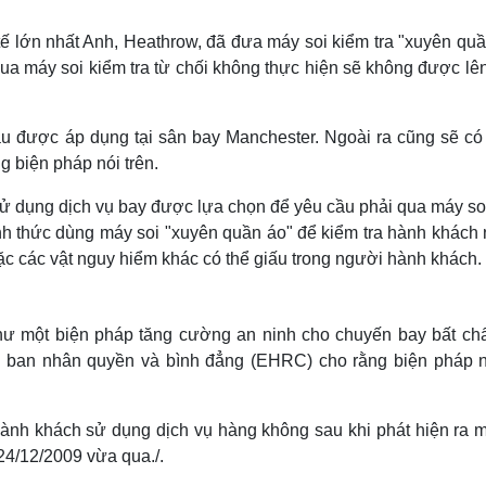
Lịch thi đấu bóng đá
Xe máy
Thế giới thể thao
Tư vấn
tế lớn nhất Anh, Heathrow, đã đưa máy soi kiểm tra "xuyên quầ
eSports
V
a máy soi kiểm tra từ chối không thực hiện sẽ không được lê
Hậu trường
Văn hóa
Giải trí
D
ầu được áp dụng tại sân bay Manchester. Ngoài ra cũng sẽ có
Sân khấu - Điện ảnh
Nghệ sĩ
 biện pháp nói trên.
Văn học
Thời trang
Âm nhạc
Sao Việt
c
ử dụng dịch vụ bay được lựa chọn để yêu cầu phải qua máy soi
Di sản
ình thức dùng máy soi "xuyên quần áo" để kiểm tra hành khách
oặc các vật nguy hiểm khác có thể giấu trong người hành khách.
ư một biện pháp tăng cường an ninh cho chuyến bay bất chấ
y ban nhân quyền và bình đẳng (EHRC) cho rằng biện pháp n
ành khách sử dụng dịch vụ hàng không sau khi phát hiện ra m
4/12/2009 vừa qua./.