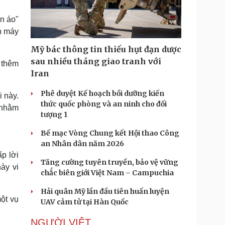
Doanh nghiệp 24h
Tin Công nghệ
Doanh nhân
Trải nghiệm
n áo"
ì cộng đồng
Chuyển đổi số
n máy
Mỹ bác thông tin thiếu hụt đạn dược
u lịch
Podcast
sau nhiều tháng giao tranh với
 thêm
Tư vấn
Câu chuyện thời sự
Iran
Săn Tour
Đọc truyện đêm khuya
heck-in
Cửa sổ tình yêu
Phê duyệt Kế hoạch bồi dưỡng kiến
 này.
Kể chuyện cho bé
thức quốc phòng và an ninh cho đối
 nhằm
Hạt giống tâm hồn
tượng 1
Bế mạc Vòng Chung kết Hội thao Công
an Nhân dân năm 2026
p lời
Tăng cường tuyên truyền, bảo vệ vững
ày vi
chắc biên giới Việt Nam – Campuchia
Hải quân Mỹ lần đầu tiên huấn luyện
ột vụ
UAV cảm tử tại Hàn Quốc
NGƯỜI VIỆT