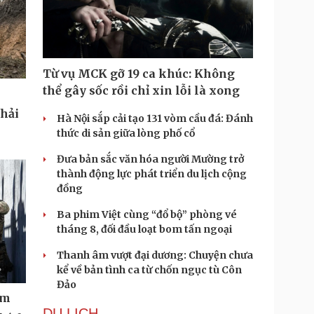
Từ vụ MCK gỡ 19 ca khúc: Không
thể gây sốc rồi chỉ xin lỗi là xong
phải
Hà Nội sắp cải tạo 131 vòm cầu đá: Đánh
thức di sản giữa lòng phố cổ
Đưa bản sắc văn hóa người Mường trở
thành động lực phát triển du lịch cộng
đồng
Ba phim Việt cùng “đổ bộ” phòng vé
tháng 8, đối đầu loạt bom tấn ngoại
Thanh âm vượt đại dương: Chuyện chưa
kể về bản tình ca từ chốn ngục tù Côn
Đảo
ệm
DU LỊCH