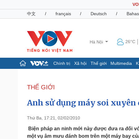
VO
中文
/
français
/
Deutsch
/
Bahas
26°C
Hà Nội
Chính trị
Xã hội
Thế giới
Multimedia
K
Chính trị
Xã hội
Đảng
Tin 24h
THẾ GIỚI
Tổ chức nhân sự
Dự báo thời tiết
Quốc hội
Giáo dục
Anh sử dụng máy soi xuyên q
Nhận diện sự thật
Dấu ấn VOV
Việc làm
Biển đảo
Thứ Ba, 17:21, 02/02/2010
Pháp luật
Quân sự - Quốc phòng
Biện pháp an ninh mới này được đưa ra đối vớ
một vụ âm mưu đánh bom trên một máy bay củ
Vụ án
Vũ khí