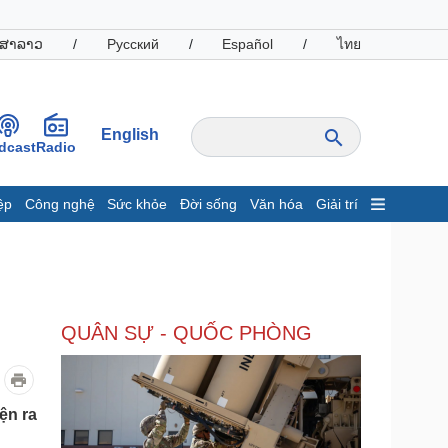
ສາລາວ
/
Русский
/
Español
/
ไทย
English
dcast
Radio
ệp
Công nghệ
Sức khỏe
Đời sống
Văn hóa
Giải trí
inh tế
Thị trường
ất động sản
Giá vàng
hởi nghiệp
Tiêu dùng
Tỷ giá
QUÂN SỰ - QUỐC PHÒNG
Chứng khoán
Giá cà phê
oanh nghiệp
Công nghệ
ện ra
hông tin doanh nghiệp
Sành điệu