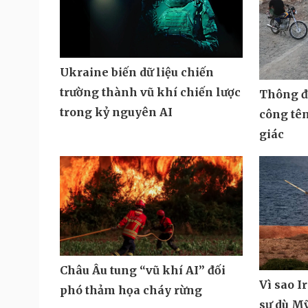
Ukraine biến dữ liệu chiến
trường thành vũ khí chiến lược
Thông đi
trong kỷ nguyên AI
công tê
giác
Châu Âu tung “vũ khí AI” đối
Vì sao I
phó thảm họa cháy rừng
sự dù M