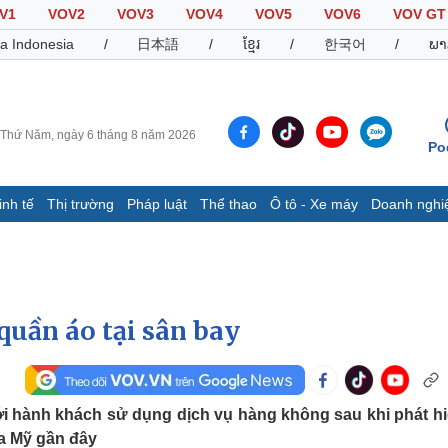
V1
VOV2
VOV3
VOV4
VOV5
VOV6
VOV GT
a Indonesia
/
日本語
/
ខ្មែរ
/
한국어
/
ພາ
Thứ Năm, ngày 6 tháng 8 năm 2026
Po
inh tế
Thị trường
Pháp luật
Thể thao
Ô tô - Xe máy
Doanh nghi
Thế giới
Multimedia
K
Quan sát
Video
B
Cuộc sống đó đây
Ảnh
K
Hồ sơ
E-Magazine
uần áo tại sân bay
Infographic
Thể thao
Ô tô - Xe máy
D
i hành khách sử dụng dịch vụ hàng không sau khi phát hi
a Mỹ gần đây
Bóng đá
Ô tô
T