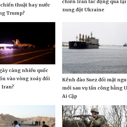
chiến Iran tác động qua lại
 chiến thuật hay nước
xung đột Ukraine
ông Trump?
ngày càng nhiều quốc
uốn vào vòng xoáy đối
Kênh đào Suez đối mặt ngu
 Iran?
mới sau vụ tấn công bằng 
Ai Cập