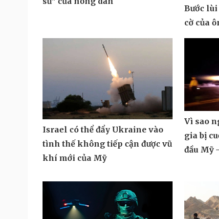
sư" của nông dân
Bước lùi
cờ của 
Vì sao 
Israel có thể đẩy Ukraine vào
gia bị c
tình thế không tiếp cận được vũ
đầu Mỹ -
khí mới của Mỹ