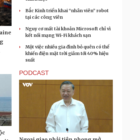
Bắc Kinh triển khai “nhân viên” robot
tại các công viên
Nguy cơ mất tài khoản Microsoft chỉ vì
aine
kết nối mạng Wi-Fi khách sạn
ng
Một việc nhiều gia đình bỏ quên có thể
u
khiến điện mặt trời giảm tới 40% hiệu
suất
PODCAST
ộc
Ngoại giao phải tiên phong mở