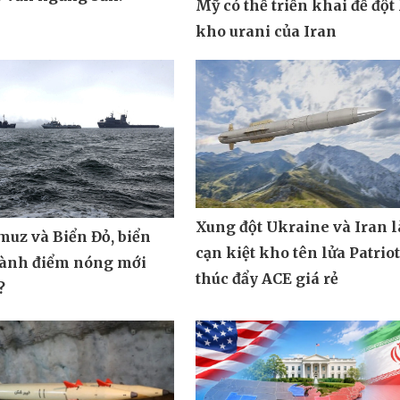
Mỹ có thể triển khai để đột
kho urani của Iran
Xung đột Ukraine và Iran 
muz và Biển Đỏ, biển
cạn kiệt kho tên lửa Patrio
hành điểm nóng mới
thúc đẩy ACE giá rẻ
?