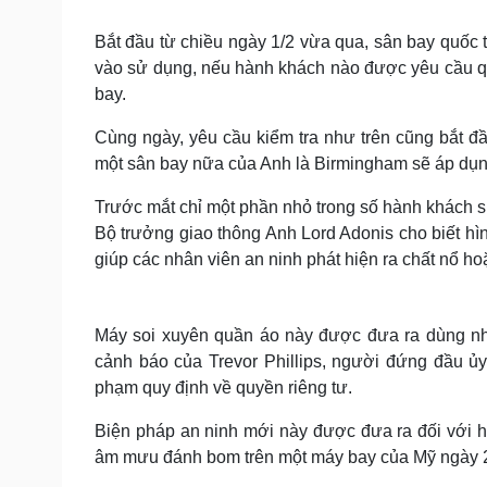
Tin nóng
Việt Nam
Tư vấn luật
Phân tích
Bắt đầu từ chiều ngày 1/2 vừa qua, sân bay quốc 
vào sử dụng, nếu hành khách nào được yêu cầu qu
bay.
Sức khỏe
Đời sống
Cùng ngày, yêu cầu kiểm tra như trên cũng bắt đ
Dinh dưỡng - món ngon
Nhà đẹp
một sân bay nữa của Anh là Birmingham sẽ áp dụng
Cây thuốc
Blog
Sản phụ khoa
Tình yêu - Gia đình
Trước mắt chỉ một phần nhỏ trong số hành khách s
Nhi khoa
Bộ trưởng giao thông Anh Lord Adonis cho biết h
Nam khoa
giúp các nhân viên an ninh phát hiện ra chất nổ h
Làm đẹp - giảm cân
Phòng mạch online
Ăn sạch sống khỏe
Máy soi xuyên quần áo này được đưa ra dùng nh
Cải chính
cảnh báo của Trevor Phillips, người đứng đầu ủ
phạm quy định về quyền riêng tư.
Biện pháp an ninh mới này được đưa ra đối với h
âm mưu đánh bom trên một máy bay của Mỹ ngày 2