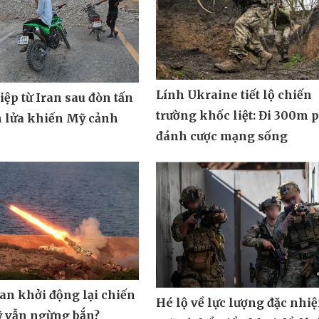
Lính Ukraine tiết lộ chiến
ệp từ Iran sau đòn tấn
trường khốc liệt: Đi 300m 
n lửa khiến Mỹ cảnh
đánh cược mạng sống
ran khởi động lại chiến
Hé lộ về lực lượng đặc nhi
ỹ vẫn ngừng bắn?