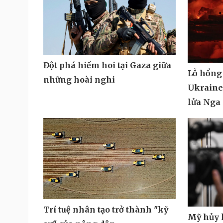
Đột phá hiếm hoi tại Gaza giữa
Lỗ hổng
những hoài nghi
Ukraine 
lửa Nga
Trí tuệ nhân tạo trở thành "kỹ
Mỹ hủy k