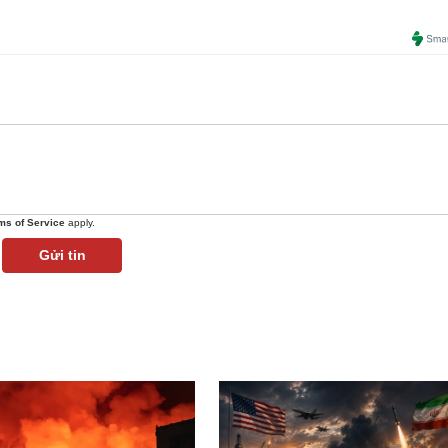
ms of Service
apply.
Gửi tin