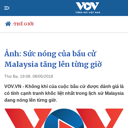
THẾ GIỚI
/
Ảnh: Sức nóng của bầu cử
Chính trị
Xã hội
Đảng
Tin 24h
Malaysia tăng lên từng giờ
Tổ chức nhân sự
Dự báo thời tiết
Quốc hội
Giáo dục
Thứ Ba, 19:08, 08/05/2018
Nhận diện sự thật
Dấu ấn VOV
Việc làm
VOV.VN - Không khí của cuộc bầu cử được đánh giá là
Biển đảo
có tính cạnh tranh khốc liệt nhất trong lịch sử Malaysia
đang nóng lên từng giờ.