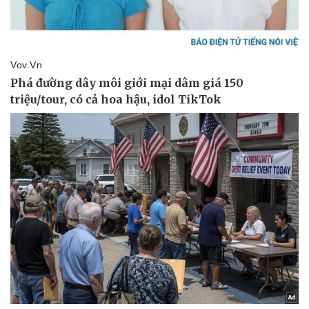
Thể thao
Ô tô - Xe máy
Bóng đá
Ô tô
Lịch thi đấu bóng đá
Xe máy
Thế giới thể thao
Tư vấn
eSports
Hậu trường