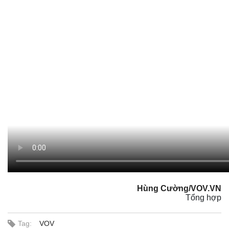
Hùng Cường/VOV.VN
Tổng hợp
Pháp luật
Quân sự - Quốc p
Tag:
VOV