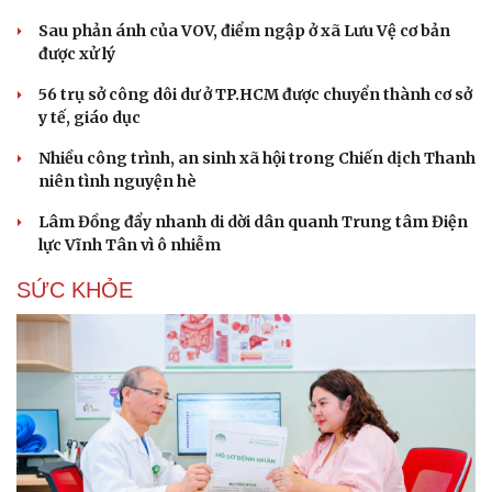
Sau phản ánh của VOV, điểm ngập ở xã Lưu Vệ cơ bản
được xử lý
56 trụ sở công dôi dư ở TP.HCM được chuyển thành cơ sở
y tế, giáo dục
Nhiều công trình, an sinh xã hội trong Chiến dịch Thanh
niên tình nguyện hè
Lâm Đồng đẩy nhanh di dời dân quanh Trung tâm Điện
lực Vĩnh Tân vì ô nhiễm
SỨC KHỎE