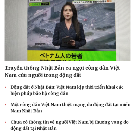
Truyền thông Nhật Bản ca ngợi công dân Việt
Nam cứu người trong động đất
Động đất ở Nhật Bản: Việt Nam kịp thời triển khai các
Văn hóa
Giải trí
biện pháp bảo hộ công dân
Sân khấu - Điện ảnh
Nghệ sĩ
Văn học
Thời trang
Một công dân Việt Nam thiệt mạng do động đất tại miền
Âm nhạc
Sao Việt
Nam Nhật Bản
Di sản
Chưa có thông tin về người Việt Nam bị thương vong do
động đất tại Nhật Bản