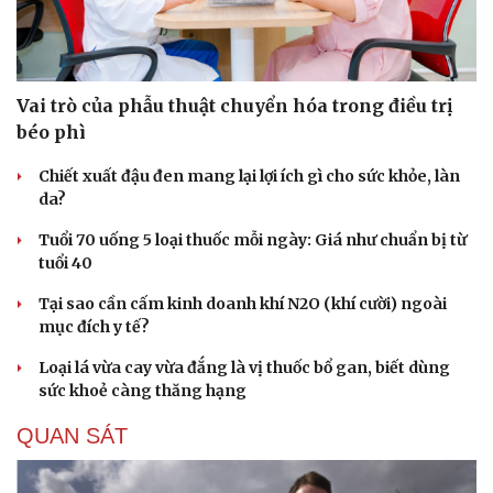
Vai trò của phẫu thuật chuyển hóa trong điều trị
béo phì
Chiết xuất đậu đen mang lại lợi ích gì cho sức khỏe, làn
da?
Tuổi 70 uống 5 loại thuốc mỗi ngày: Giá như chuẩn bị từ
tuổi 40
Tại sao cần cấm kinh doanh khí N2O (khí cười) ngoài
mục đích y tế?
Loại lá vừa cay vừa đắng là vị thuốc bổ gan, biết dùng
sức khoẻ càng thăng hạng
QUAN SÁT