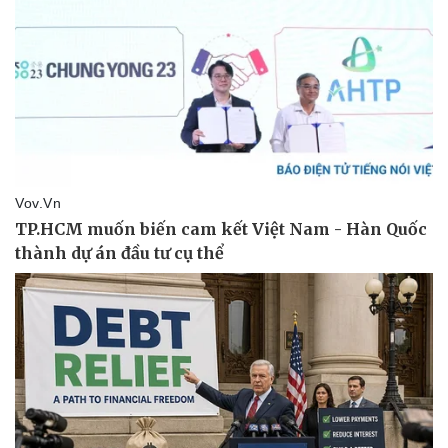
Doanh nghiệp
Công nghệ
Thông tin doanh nghiệp
Sành điệu
Doanh nghiệp 24h
Tin Công nghệ
Doanh nhân
Trải nghiệm
Vì cộng đồng
Chuyển đổi số