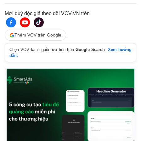
Vụ án
Vũ khí
Tin nóng
Việt Nam
Mời quý độc giả theo dõi VOV.VN trên
Tư vấn luật
Phân tích
Thêm VOV trên Google
Chọn VOV làm nguồn ưu tiên trên
Google Search
.
Xem hướng
dẫn.