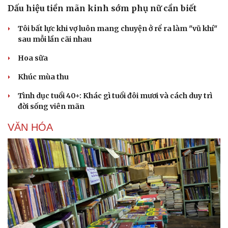
Dấu hiệu tiền mãn kinh sớm phụ nữ cần biết
Tôi bất lực khi vợ luôn mang chuyện ở rể ra làm "vũ khí"
sau mỗi lần cãi nhau
Hoa sữa
Khúc mùa thu
Tình dục tuổi 40+: Khác gì tuổi đôi mươi và cách duy trì
đời sống viên mãn
VĂN HÓA
Du lịch
Podcast
Tư vấn
Câu chuyện thời s
Săn Tour
Đọc truyện đêm kh
check-in
Cửa sổ tình yêu
Kể chuyện cho bé