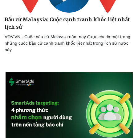
Bầu cử Malaysia: Cuộc cạnh tranh khốc liệt nhất
lịch sử
VOV.VN - Cuộc bầu cử Malaysia năm nay được cho là một trong
những cuộc bầu cử cạnh tranh khốc liệt nhất trong lịch sử nước
Sức khỏe
Đời sống
này.
Dinh dưỡng - món ngon
Nhà đẹp
Cây thuốc
Blog
Sản phụ khoa
Tình yêu - Gia đìn
Nhi khoa
Nam khoa
Làm đẹp - giảm cân
Phòng mạch online
Ăn sạch sống khỏe