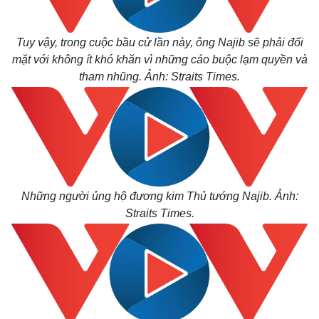
Tuy vậy, trong cuộc bầu cử lần này, ông Najib sẽ phải đối
mặt với không ít khó khăn vì những cáo buộc lạm quyền và
tham nhũng. Ảnh: Straits Times.
Những người ủng hộ đương kim Thủ tướng Najib. Ảnh:
Straits Times.
Kinh tế
Thị trường
Bất động sản
Giá vàng
Khởi nghiệp
Tiêu dùng
Tỷ giá
Chứng khoán