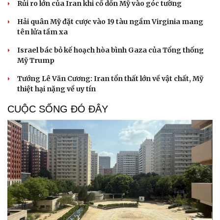
Rủi ro lớn của Iran khi cố dồn Mỹ vào góc tường
Hải quân Mỹ đặt cược vào 19 tàu ngầm Virginia mang
tên lửa tầm xa
Israel bác bỏ kế hoạch hòa bình Gaza của Tổng thống
Mỹ Trump
Tướng Lê Văn Cương: Iran tổn thất lớn về vật chất, Mỹ
thiệt hại nặng về uy tín
CUỘC SỐNG ĐÓ ĐÂY