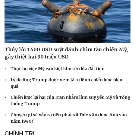
Cải chính
Thủy lôi 1.500 USD suýt đánh chìm tàu chiến Mỹ,
gây thiệt hại 90 triệu USD
Thực hư việc Mỹ cạn kiệt kho tên lửa đắt tiền
Lý do ông Trump được xem là tư lệnh chiến lược hiệu
quả
Chiến lược lợi hại của Iran nhằm làm suy yếu Mỹ và Tổng
thống Trump
Chuyện gì sẽ xảy ra nếu phát xít Đức xâm lược Anh vào
năm 1940?
CHÍNH TRỊ