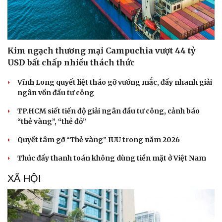
Văn hóa
Giải trí
Kim ngạch thương mại Campuchia vượt 44 tỷ
Sân khấu - Điện ảnh
Nghệ sĩ
USD bất chấp nhiều thách thức
Văn học
Thời trang
Âm nhạc
Sao Việt
Vĩnh Long quyết liệt tháo gỡ vướng mắc, đẩy nhanh giải
Di sản
ngân vốn đầu tư công
TP.HCM siết tiến độ giải ngân đầu tư công, cảnh báo
“thẻ vàng”, “thẻ đỏ”
Quyết tâm gỡ “Thẻ vàng” IUU trong năm 2026
Thúc đẩy thanh toán không dùng tiền mặt ở Việt Nam
XÃ HỘI