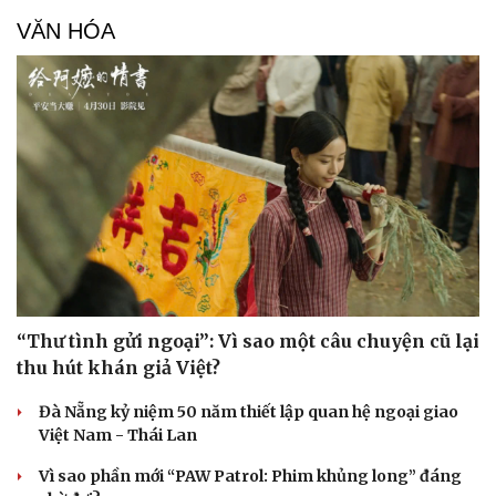
Cây thuốc
Blog
VĂN HÓA
Sản phụ khoa
Tình yêu - Gia đình
Nhi khoa
Nam khoa
Làm đẹp - giảm cân
Phòng mạch online
Ăn sạch sống khỏe
“Thư tình gửi ngoại”: Vì sao một câu chuyện cũ lại
thu hút khán giả Việt?
Đà Nẵng kỷ niệm 50 năm thiết lập quan hệ ngoại giao
Việt Nam - Thái Lan
Vì sao phần mới “PAW Patrol: Phim khủng long” đáng