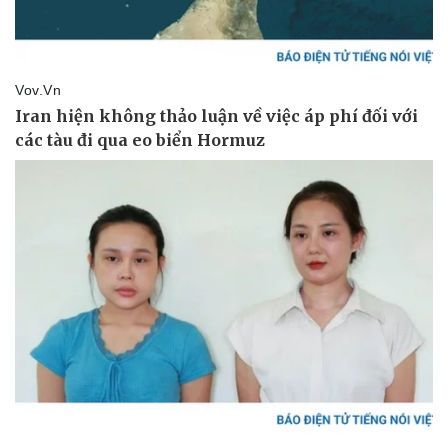
Kinh tế
Thị trường
Bất động sản
Giá vàng
Khởi nghiệp
Tiêu dùng
Tỷ giá
Chứng khoán
Giá cà phê