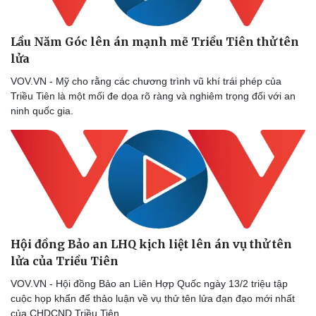
Lầu Năm Góc lên án mạnh mẽ Triều Tiên thử tên
lửa
VOV.VN - Mỹ cho rằng các chương trình vũ khí trái phép của
Triều Tiên là một mối đe dọa rõ ràng và nghiêm trọng đối với an
ninh quốc gia.
Thể thao
Ô tô - Xe máy
Hội đồng Bảo an LHQ kịch liệt lên án vụ thử tên
Bóng đá
Ô tô
lửa của Triều Tiên
Lịch thi đấu bóng đá
Xe máy
VOV.VN - Hội đồng Bảo an Liên Hợp Quốc ngày 13/2 triệu tập
Thế giới thể thao
Tư vấn
cuộc họp khẩn để thảo luận về vụ thử tên lửa đạn đạo mới nhất
eSports
của CHDCND Triều Tiên.