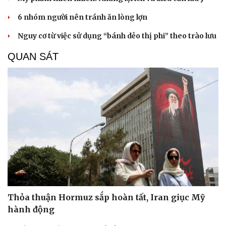
6 nhóm người nên tránh ăn lòng lợn
Nguy cơ từ việc sử dụng “bánh dẻo thị phi” theo trào lưu
QUAN SÁT
Du lịch
Podcast
Tư vấn
Câu chuyện thời sự
Săn Tour
Đọc truyện đêm khuya
check-in
Cửa sổ tình yêu
Kể chuyện cho bé
Hạt giống tâm hồn
Thỏa thuận Hormuz sắp hoàn tất, Iran giục Mỹ
hành động