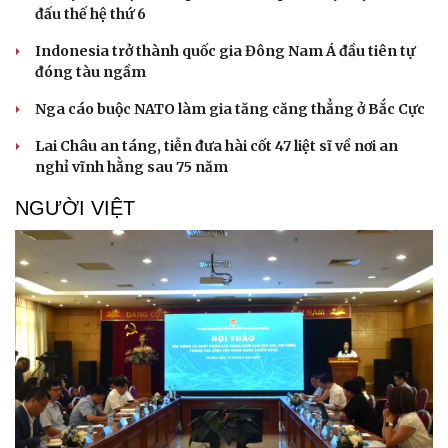
đấu thế hệ thứ 6
Indonesia trở thành quốc gia Đông Nam Á đầu tiên tự
đóng tàu ngầm
Nga cáo buộc NATO làm gia tăng căng thẳng ở Bắc Cực
Lai Châu an táng, tiễn đưa hài cốt 47 liệt sĩ về nơi an
nghỉ vĩnh hằng sau 75 năm
NGƯỜI VIỆT
Doanh nghiệp
Công nghệ
Thông tin doanh nghiệp
Sành điệu
Doanh nghiệp 24h
Tin Công nghệ