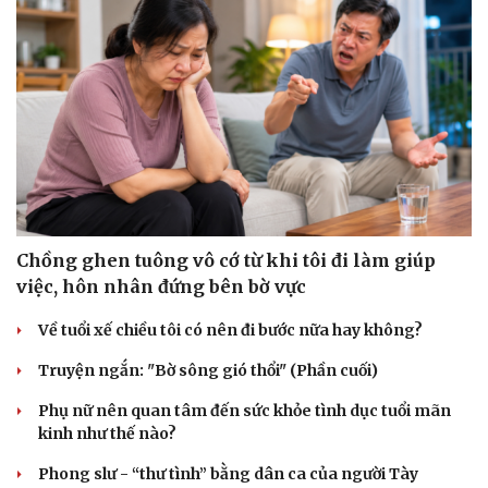
Chồng ghen tuông vô cớ từ khi tôi đi làm giúp
việc, hôn nhân đứng bên bờ vực
Về tuổi xế chiều tôi có nên đi bước nữa hay không?
Truyện ngắn: "Bờ sông gió thổi" (Phần cuối)
Phụ nữ nên quan tâm đến sức khỏe tình dục tuổi mãn
kinh như thế nào?
Sức khỏe
Đời sống
Phong slư - “thư tình” bằng dân ca của người Tày
Dinh dưỡng - món ngon
Nhà đẹp