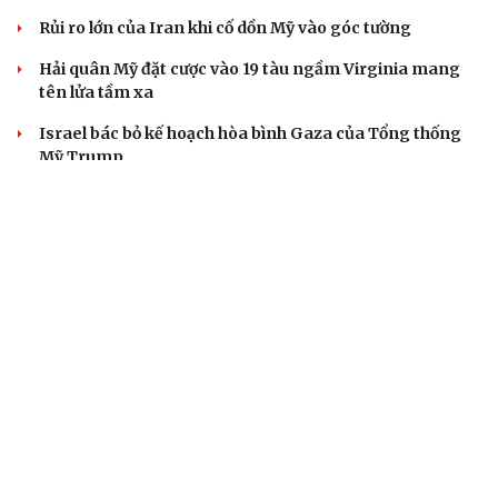
Rủi ro lớn của Iran khi cố dồn Mỹ vào góc tường
Hải quân Mỹ đặt cược vào 19 tàu ngầm Virginia mang
tên lửa tầm xa
Israel bác bỏ kế hoạch hòa bình Gaza của Tổng thống
Mỹ Trump
Tướng Lê Văn Cương: Iran tổn thất lớn về vật chất, Mỹ
thiệt hại nặng về uy tín
CUỘC SỐNG ĐÓ ĐÂY