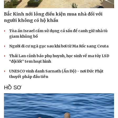
Bắc Kinh nới lỏng điều kiện mua nhà đối với
người không có hộ khẩu
Tòa án Israel cấm sử dụng cá sấu để canh giữ nhà tù
giam khủng bố
Người di cư ngã gục sau khi bơi từ Ma Rốc sang Ceuta
Thái Lan cảnh báo phụ huynh, học sinh về ma túy LSD
“đội lốt” tem hoạt hình
UNESCO vinh danh Sarnath (Ấn Độ) - nơi Đức Phật
thuyết pháp đầu tiên
HỒ SƠ