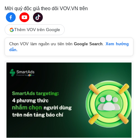
Mời quý độc giả theo dõi VOV.VN trên
Thêm VOV trên Google
Chọn VOV làm nguồn ưu tiên trên
Google Search
.
Xem hướng
dẫn.
Thế giới
Multimedia
Quan sát
Video
Cuộc sống đó đây
Ảnh
Hồ sơ
E-Magazine
Infographic