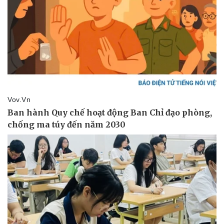
Pháp luật
Quân sự - Quốc phòng
Vụ án
Vũ khí
Tin nóng
Việt Nam
Tư vấn luật
Phân tích