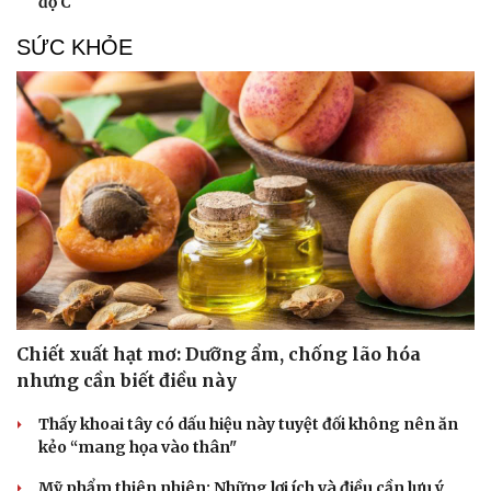
độ C
SỨC KHỎE
Chiết xuất hạt mơ: Dưỡng ẩm, chống lão hóa
nhưng cần biết điều này
Thấy khoai tây có dấu hiệu này tuyệt đối không nên ăn
kẻo “mang họa vào thân"
Mỹ phẩm thiên nhiên: Những lợi ích và điều cần lưu ý