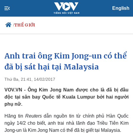
English
THẾ GIỚI
/
Anh trai ông Kim Jong-un có thể
Chính trị
Xã hội
Đảng
Tin 24h
đã bị sát hại tại Malaysia
Tổ chức nhân sự
Dự báo thời tiết
Quốc hội
Giáo dục
Thứ Ba, 21:41, 14/02/2017
Nhận diện sự thật
Dấu ấn VOV
Việc làm
VOV.VN - Ông Kim Jong Nam được cho là đã bị đầu
Biển đảo
độc tại sân bay Quốc tế Kuala Lumpur bởi hai người
phụ nữ.
Hãng tin
Reuters
dẫn nguồn tin từ chính phủ Hàn Quốc
ngày 14/2 cho biết, anh trai nhà lãnh đạo Triều Tiên Kim
Jong-un là Kim Jong Nam có thể đã bị giết tại Malaysia.