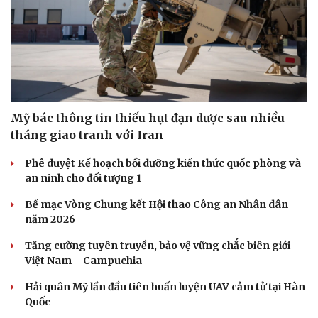
Doanh nghiệp
Công nghệ
Thông tin doanh nghiệp
Sành điệu
Doanh nghiệp 24h
Tin Công nghệ
Doanh nhân
Trải nghiệm
Mỹ bác thông tin thiếu hụt đạn dược sau nhiều
Vì cộng đồng
Chuyển đổi số
tháng giao tranh với Iran
Phê duyệt Kế hoạch bồi dưỡng kiến thức quốc phòng và
an ninh cho đối tượng 1
Bế mạc Vòng Chung kết Hội thao Công an Nhân dân
năm 2026
Tăng cường tuyên truyền, bảo vệ vững chắc biên giới
Việt Nam – Campuchia
Hải quân Mỹ lần đầu tiên huấn luyện UAV cảm tử tại Hàn
Quốc