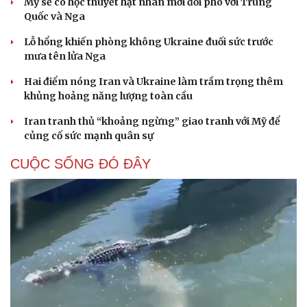
Mỹ sẽ có học thuyết hạt nhân mới đối phó với Trung
Quốc và Nga
Lỗ hổng khiến phòng không Ukraine đuối sức trước
mưa tên lửa Nga
Hai điểm nóng Iran và Ukraine làm trầm trọng thêm
khủng hoảng năng lượng toàn cầu
Iran tranh thủ “khoảng ngừng” giao tranh với Mỹ để
củng cố sức mạnh quân sự
CUỘC SỐNG ĐÓ ĐÂY
Cải chính