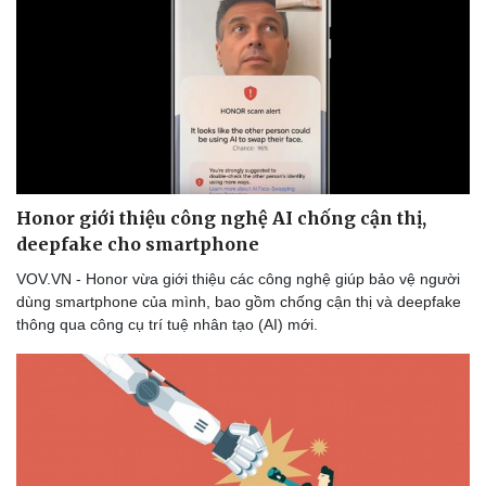
Thể thao
Ô tô - Xe máy
Bóng đá
Ô tô
Lịch thi đấu bóng đá
Xe máy
Thế giới thể thao
Tư vấn
eSports
Hậu trường
Honor giới thiệu công nghệ AI chống cận thị,
deepfake cho smartphone
VOV.VN - Honor vừa giới thiệu các công nghệ giúp bảo vệ người
dùng smartphone của mình, bao gồm chống cận thị và deepfake
thông qua công cụ trí tuệ nhân tạo (AI) mới.