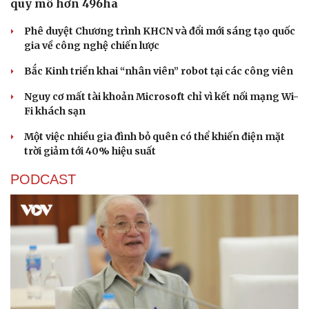
quy mô hơn 496ha
Phê duyệt Chương trình KHCN và đổi mới sáng tạo quốc
gia về công nghệ chiến lược
Bắc Kinh triển khai “nhân viên” robot tại các công viên
Nguy cơ mất tài khoản Microsoft chỉ vì kết nối mạng Wi-
Sức khỏe
Đời sống
Fi khách sạn
Dinh dưỡng - món ngon
Nhà đẹp
Một việc nhiều gia đình bỏ quên có thể khiến điện mặt
Cây thuốc
Blog
trời giảm tới 40% hiệu suất
Sản phụ khoa
Tình yêu - Gia đình
Nhi khoa
PODCAST
Nam khoa
Làm đẹp - giảm cân
Phòng mạch online
Ăn sạch sống khỏe