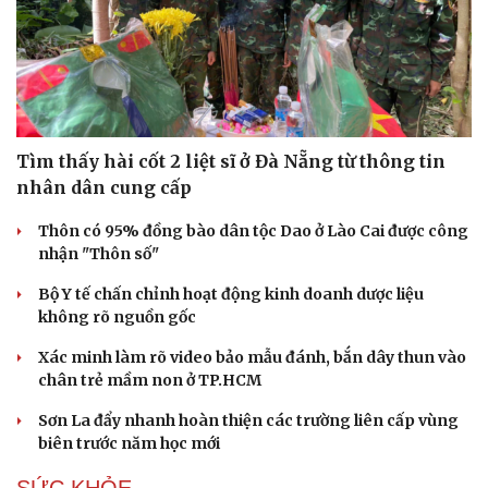
Tìm thấy hài cốt 2 liệt sĩ ở Đà Nẵng từ thông tin
nhân dân cung cấp
Thôn có 95% đồng bào dân tộc Dao ở Lào Cai được công
nhận "Thôn số"
Bộ Y tế chấn chỉnh hoạt động kinh doanh dược liệu
không rõ nguồn gốc
Xác minh làm rõ video bảo mẫu đánh, bắn dây thun vào
chân trẻ mầm non ở TP.HCM
Du lịch
Podcast
Tư vấn
Câu chuyện thời sự
Sơn La đẩy nhanh hoàn thiện các trường liên cấp vùng
Săn Tour
Đọc truyện đêm khuya
biên trước năm học mới
check-in
Cửa sổ tình yêu
Kể chuyện cho bé