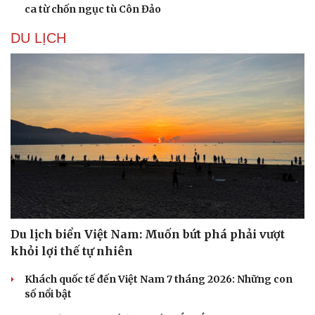
ca từ chốn ngục tù Côn Đảo
DU LỊCH
Văn hóa
Giải trí
Sân khấu - Điện ảnh
Nghệ sĩ
Du lịch biển Việt Nam: Muốn bứt phá phải vượt
Văn học
Thời trang
khỏi lợi thế tự nhiên
Âm nhạc
Sao Việt
Di sản
Khách quốc tế đến Việt Nam 7 tháng 2026: Những con
số nổi bật