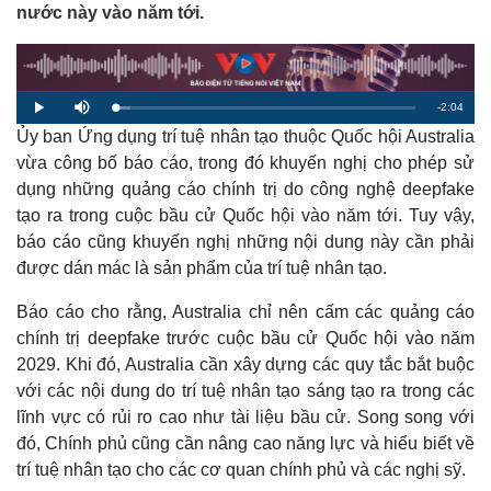
nước này vào năm tới.
R
-
2:04
L
P
M
o
l
u
a
Ủy ban Ứng dụng trí tuệ nhân tạo thuộc Quốc hội Australia
a
t
e
d
y
e
e
vừa công bố báo cáo, trong đó khuyến nghị cho phép sử
d
m
:
dụng những quảng cáo chính trị do công nghệ deepfake
4
.
a
9
tạo ra trong cuộc bầu cử Quốc hội vào năm tới. Tuy vậy,
5
%
báo cáo cũng khuyến nghị những nội dung này cần phải
i
được dán mác là sản phẩm của trí tuệ nhân tạo.
n
i
Báo cáo cho rằng, Australia chỉ nên cấm các quảng cáo
chính trị deepfake trước cuộc bầu cử Quốc hội vào năm
n
2029. Khi đó, Australia cần xây dựng các quy tắc bắt buộc
g
với các nội dung do trí tuệ nhân tạo sáng tạo ra trong các
T
lĩnh vực có rủi ro cao như tài liệu bầu cử. Song song với
i
đó, Chính phủ cũng cần nâng cao năng lực và hiểu biết về
trí tuệ nhân tạo cho các cơ quan chính phủ và các nghị sỹ.
m