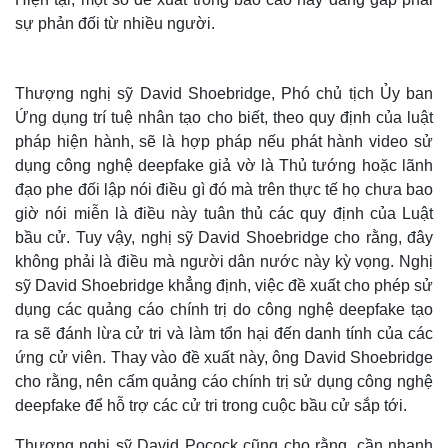
sự phản đối từ nhiều người.
Thượng nghị sỹ David Shoebridge, Phó chủ tịch Ủy ban
Ứng dụng trí tuệ nhân tạo cho biết, theo quy định của luật
pháp hiện hành, sẽ là hợp pháp nếu phát hành video sử
dụng công nghệ deepfake giả vờ là Thủ tướng hoặc lãnh
đạo phe đối lập nói điều gì đó mà trên thực tế họ chưa bao
giờ nói miễn là điều này tuân thủ các quy định của Luật
bầu cử. Tuy vậy, nghị sỹ David Shoebridge cho rằng, đây
không phải là điều mà người dân nước này kỳ vọng. Nghị
sỹ David Shoebridge khẳng định, việc đề xuất cho phép sử
Thế giới
Multimedia
dụng các quảng cáo chính trị do công nghệ deepfake tạo
Quan sát
Video
ra sẽ đánh lừa cử tri và làm tổn hại đến danh tính của các
Cuộc sống đó đây
Ảnh
Hồ sơ
E-Magazine
ứng cử viên. Thay vào đề xuất này, ông David Shoebridge
Infographic
cho rằng, nên cấm quảng cáo chính trị sử dụng công nghệ
deepfake để hỗ trợ các cử tri trong cuộc bầu cử sắp tới.
Thượng nghị sỹ David Pocock cũng cho rằng, cần nhanh