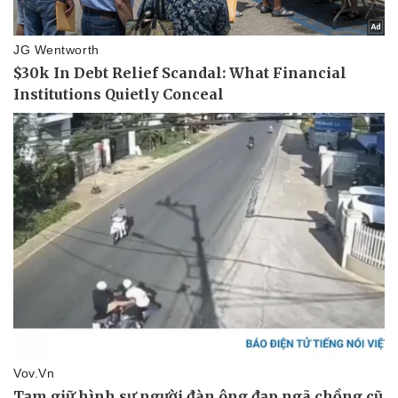
Vụ án
Vũ khí
Tin nóng
Việt Nam
Tư vấn luật
Phân tích