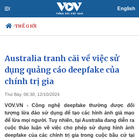
English
THẾ GIỚI
/
Australia tranh cãi về việc sử
Chính trị
Xã hội
Đảng
Tin 24h
dụng quảng cáo deepfake của
Tổ chức nhân sự
Dự báo thời tiết
chính trị gia
Quốc hội
Giáo dục
Nhận diện sự thật
Dấu ấn VOV
Việc làm
Thứ Bảy, 06:30, 12/10/2024
Biển đảo
VOV.VN - Công nghệ deepfake thường được đối
tượng lừa đảo sử dụng để tạo các hình ảnh giả mạo
để lừa mọi người. Tuy nhiên, tại Australia đang diễn ra
cuộc thảo luận về việc cho phép sử dụng hình ảnh
deepfake của các chính trị gia trong cuộc bầu cử tại