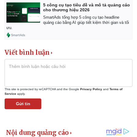
5 công cụ tạo tiêu đề và mô tả quảng cáo
cho thương hiệu 2026
SmartAds tổng hợp 5 công cụ tạo headline
quảng cáo bằng AI giúp tiết kiệm thời gian và tối
ưu.
Viết bình luận
This site is protected by reCAPTCHA and the Google
Privacy Policy
and
Terms of
Service
apply.
Gửi tin
Kinh tế
Thị trường
Bất động sản
Giá vàng
Khởi nghiệp
Tiêu dùng
Tỷ giá
Chứng khoán