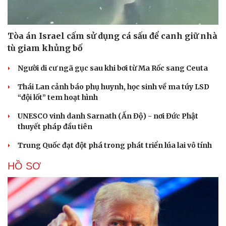
Tòa án Israel cấm sử dụng cá sấu để canh giữ nhà
tù giam khủng bố
Người di cư ngã gục sau khi bơi từ Ma Rốc sang Ceuta
Thái Lan cảnh báo phụ huynh, học sinh về ma túy LSD
“đội lốt” tem hoạt hình
UNESCO vinh danh Sarnath (Ấn Độ) - nơi Đức Phật
thuyết pháp đầu tiên
Trung Quốc đạt đột phá trong phát triển lúa lai vô tính
HỒ SƠ