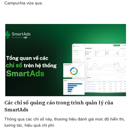
Campuchia vừa qua.
Văn hóa
Giải trí
Sân khấu - Điện ảnh
Nghệ sĩ
Văn học
Thời trang
Âm nhạc
Sao Việt
Di sản
Các chỉ số quảng cáo trong trình quản lý của
SmartAds
Thông qua các chỉ số này, thương hiệu đánh giá mức độ hiển thị,
tương tác, hiệu quả chi phí.