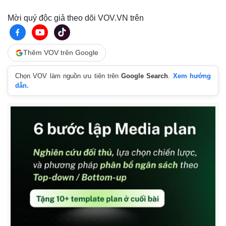
Bất động sản
Giá vàng
Mời quý độc giả theo dõi VOV.VN trên
Khởi nghiệp
Tiêu dùng
Tỷ giá
Chứng khoán
Thêm VOV trên Google
Giá cà phê
Chọn VOV làm nguồn ưu tiên trên
Google Search
.
Xem hướng
dẫn.