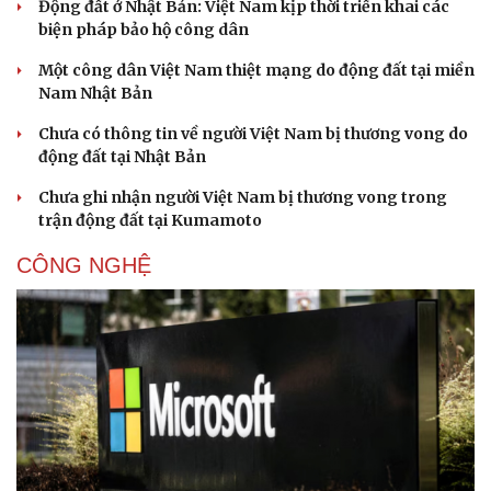
Động đất ở Nhật Bản: Việt Nam kịp thời triển khai các
biện pháp bảo hộ công dân
Một công dân Việt Nam thiệt mạng do động đất tại miền
Nam Nhật Bản
Chưa có thông tin về người Việt Nam bị thương vong do
động đất tại Nhật Bản
Chưa ghi nhận người Việt Nam bị thương vong trong
trận động đất tại Kumamoto
CÔNG NGHỆ
Du lịch
Podcast
Tư vấn
Câu chuyện thời sự
Săn Tour
Đọc truyện đêm khuya
check-in
Cửa sổ tình yêu
Kể chuyện cho bé
Hạt giống tâm hồn