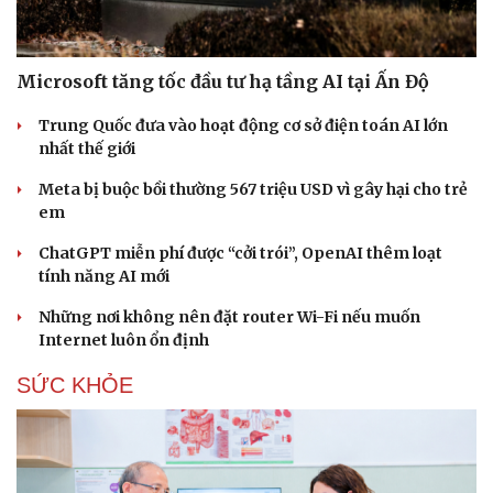
Microsoft tăng tốc đầu tư hạ tầng AI tại Ấn Độ
Trung Quốc đưa vào hoạt động cơ sở điện toán AI lớn
nhất thế giới
Meta bị buộc bồi thường 567 triệu USD vì gây hại cho trẻ
em
ChatGPT miễn phí được “cởi trói”, OpenAI thêm loạt
tính năng AI mới
Những nơi không nên đặt router Wi-Fi nếu muốn
Internet luôn ổn định
SỨC KHỎE