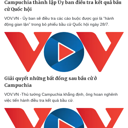
Sức khỏe
Đời sống
Campuchia thành lập Ủy ban điều tra kết quả bầu
Dinh dưỡng - món ngon
Nhà đẹp
cử Quốc hội
Cây thuốc
Blog
VOV.VN - Ủy ban sẽ điều tra các cáo buộc được gọi là “hành
Sản phụ khoa
Tình yêu - Gia đình
động gian lận” trong bỏ phiếu bầu cử Quốc hội ngày 28/7.
Nhi khoa
Nam khoa
Làm đẹp - giảm cân
Phòng mạch online
Ăn sạch sống khỏe
Giải quyết những bất đồng sau bầu cử ở
Campuchia
VOV.VN -Thủ tướng Campuchia khẳng định, ông hoan nghênh
việc tiến hành điều tra kết quả bầu cử.