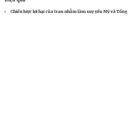
Chiến lược lợi hại của Iran nhằm làm suy yếu Mỹ và Tổng
thống Trump
Chuyện gì sẽ xảy ra nếu phát xít Đức xâm lược Anh vào
năm 1940?
Tại sao Mỹ bất ngờ ngừng ném bom Iran dù ông
Trump từng rất cả quyết?
Biệt đội UAV tử thần của Ukraine chuyên tấn công tàu
Nga trên biển
CHÍNH TRỊ