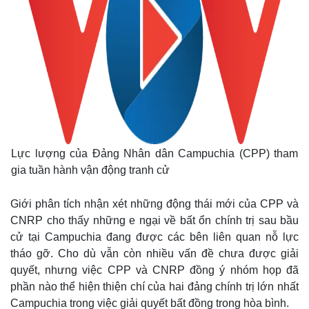
Lực lượng của Đảng Nhân dân Campuchia (CPP) tham
gia tuần hành vận động tranh cử
Giới phân tích nhận xét những động thái mới của CPP và
CNRP cho thấy những e ngại về bất ổn chính trị sau bầu
Thế giới
Multimedia
cử tại Campuchia đang được các bên liên quan nỗ lực
Quan sát
Video
tháo gỡ. Cho dù vẫn còn nhiều vấn đề chưa được giải
Cuộc sống đó đây
Ảnh
quyết, nhưng việc CPP và CNRP đồng ý nhóm họp đã
Hồ sơ
E-Magazine
phần nào thể hiện thiện chí của hai đảng chính trị lớn nhất
Infographic
Campuchia trong việc giải quyết bất đồng trong hòa bình.