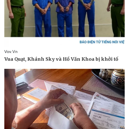
Doanh nghiệp
Công nghệ
Thông tin doanh nghiệp
Sành điệu
Doanh nghiệp 24h
Tin Công nghệ
Doanh nhân
Trải nghiệm
Vì cộng đồng
Chuyển đổi số