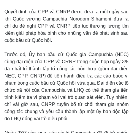
Quyết định của CPP và CNRP được đưa ra một ngày sau
khi Quốc vương Campuchia Norodom Sihamoni đưa ra
chỉ dụ đề nghị CPP và CNRP tiếp tục thương lượng tìm
kiếm giải pháp hòa bình cho những vấn đề phát sinh sau
cuộc bầu cử Quốc hội.
Trước đó, Ủy ban bầu cử Quốc gia Campuchia (NEC)
cùng đại diện của CPP và CRNP trong cuộc họp ngày 3/8
đã nhất trí thành lập tổ công tác hỗn hợp (gồm đại diện
NEC, CPP, CNRP) để tiến hành điều tra các cáo buộc vi
phạm trong cuộc bầu cử Quốc hội vừa qua. Đại diện các tổ
chức xã hội của Campuchia và LHQ có thể tham gia tiến
trình kiểm tra vi phạm với vai trò quan sát viên. Tuy nhiên,
chỉ vài giờ sau, CNRP tuyên bố từ chối tham gia nhóm
công tác chung và yêu cầu thành lập một ủy ban độc lập
do LHQ đóng vai trò điều phối.
Ngày 28/7 vừa qua, các cử tri Campuchia đã đi bỏ phiếu