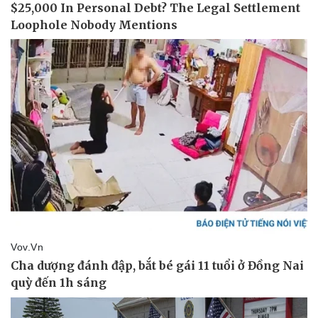
Thể thao
Ô tô - Xe máy
Bóng đá
Ô tô
Lịch thi đấu bóng đá
Xe máy
Thế giới thể thao
Tư vấn
eSports
Hậu trường