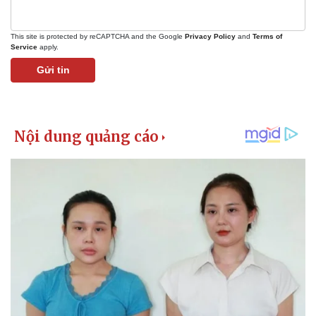
This site is protected by reCAPTCHA and the Google
Privacy Policy
and
Terms of
Service
apply.
Gửi tin
Pháp luật
Quân sự - Quốc phòng
Vụ án
Vũ khí
Tin nóng
Việt Nam
Tư vấn luật
Phân tích