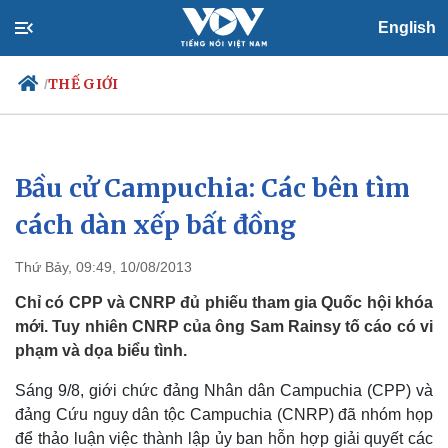
English
THẾ GIỚI
/
Bầu cử Campuchia: Các bên tìm
Chính trị
Xã hội
Đảng
Tin 24h
cách dàn xếp bất đồng
Tổ chức nhân sự
Dự báo thời tiết
Quốc hội
Giáo dục
Thứ Bảy, 09:49, 10/08/2013
Nhận diện sự thật
Dấu ấn VOV
Việc làm
Chỉ có CPP và CNRP đủ phiếu tham gia Quốc hội khóa
Biển đảo
mới. Tuy nhiên CNRP của ông Sam Rainsy tố cáo có vi
phạm và dọa biểu tình.
Sáng 9/8, giới chức đảng Nhân dân Campuchia (CPP) và
đảng Cứu nguy dân tộc Campuchia (CNRP) đã nhóm họp
để thảo luận việc thành lập ủy ban hỗn hợp giải quyết các