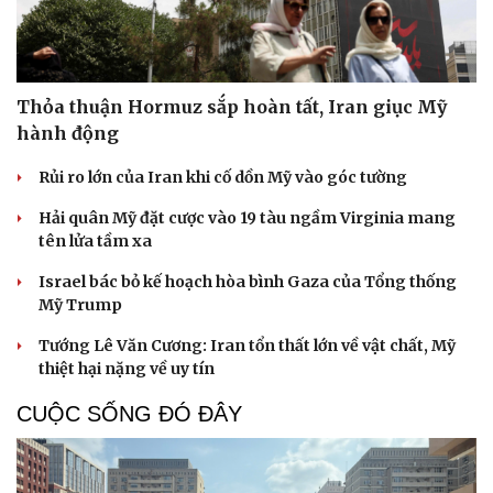
Thỏa thuận Hormuz sắp hoàn tất, Iran giục Mỹ
hành động
Rủi ro lớn của Iran khi cố dồn Mỹ vào góc tường
Hải quân Mỹ đặt cược vào 19 tàu ngầm Virginia mang
tên lửa tầm xa
Israel bác bỏ kế hoạch hòa bình Gaza của Tổng thống
Mỹ Trump
Tướng Lê Văn Cương: Iran tổn thất lớn về vật chất, Mỹ
thiệt hại nặng về uy tín
CUỘC SỐNG ĐÓ ĐÂY