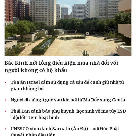
Bắc Kinh nới lỏng điều kiện mua nhà đối với
người không có hộ khẩu
Tòa án Israel cấm sử dụng cá sấu để canh giữ nhà tù
giam khủng bố
Người di cư ngã gục sau khi bơi từ Ma Rốc sang Ceuta
Thái Lan cảnh báo phụ huynh, học sinh về ma túy LSD
“đội lốt” tem hoạt hình
UNESCO vinh danh Sarnath (Ấn Độ) - nơi Đức Phật
Cải chính
thuyết pháp đầu tiên