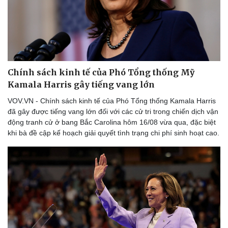
Chính sách kinh tế của Phó Tổng thống Mỹ
Kamala Harris gây tiếng vang lớn
VOV.VN - Chính sách kinh tế của Phó Tổng thống Kamala Harris
đã gây được tiếng vang lớn đối với các cử tri trong chiến dịch vận
động tranh cử ở bang Bắc Carolina hôm 16/08 vừa qua, đặc biệt
khi bà đề cập kế hoạch giải quyết tình trạng chi phí sinh hoạt cao.