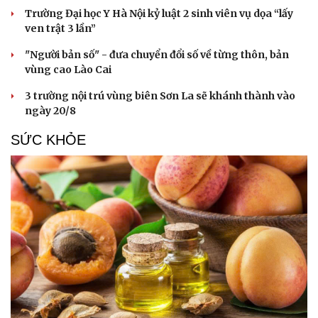
Trường Đại học Y Hà Nội kỷ luật 2 sinh viên vụ dọa “lấy
ven trật 3 lần”
"Người bản số" - đưa chuyển đổi số về từng thôn, bản
vùng cao Lào Cai
3 trường nội trú vùng biên Sơn La sẽ khánh thành vào
ngày 20/8
SỨC KHỎE
Du lịch
Podcast
Tư vấn
Câu chuyện thời sự
Săn Tour
Đọc truyện đêm khuya
check-in
Cửa sổ tình yêu
Kể chuyện cho bé