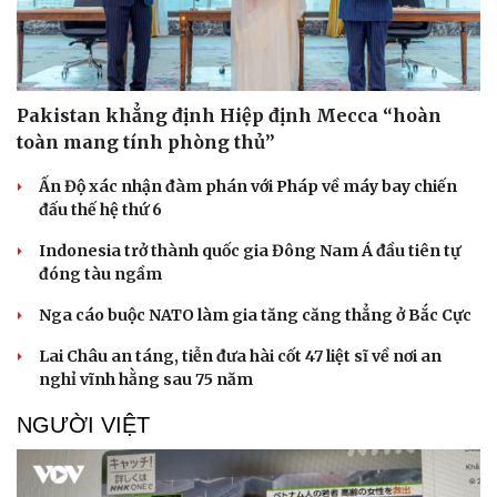
Doanh nghiệp
Công nghệ
Pakistan khẳng định Hiệp định Mecca “hoàn
Thông tin doanh nghiệp
Sành điệu
toàn mang tính phòng thủ”
Doanh nghiệp 24h
Tin Công nghệ
Doanh nhân
Trải nghiệm
Ấn Độ xác nhận đàm phán với Pháp về máy bay chiến
Vì cộng đồng
Chuyển đổi số
đấu thế hệ thứ 6
Indonesia trở thành quốc gia Đông Nam Á đầu tiên tự
đóng tàu ngầm
Nga cáo buộc NATO làm gia tăng căng thẳng ở Bắc Cực
Lai Châu an táng, tiễn đưa hài cốt 47 liệt sĩ về nơi an
nghỉ vĩnh hằng sau 75 năm
NGƯỜI VIỆT