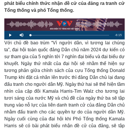
phát biểu chính thức nhận đề cử của đảng ra tranh cử
Tổng thống và phó Tổng thống.
R
-
6:15
L
P
M
o
l
u
a
Với chủ đề bao trùm “Vì người dân, vì tương lai chúng
a
t
e
d
y
e
e
ta”, đại hội toàn quốc đảng Dân chủ năm 2024 dự kiến có
d
m
:
sự tham gia của 5 nghìn tới 7 nghìn đại biểu và đại biểu dự
1
.
a
6
khuyết. Ngày thứ nhất của đại hội sẽ nhằm thể hiện sự
4
%
tương phản giữa chính sách của cựu Tổng thống Donald
i
Trump khi đặt cá nhân lên trước thì đảng Dân chủ lại đang
n
đấu tranh cho người dân Mỹ. Ngày thứ hai sẽ thể hiện tầm
i
nhìn của cặp đôi Kamala Harris-Tim Walz cho tương lai
n
tươi sáng của nước Mỹ và chủ đề của ngày thứ ba sẽ tập
trung vào nỗ lực của liên danh tranh cử của đảng Dân chủ
g
nhằm đấu tranh cho các quyền tự do của người dân Mỹ.
T
Ngày cuối cùng của đại hội khi Phó Tổng thống Kamala
i
Harris sẽ có bài phát biểu nhận đề cử của đảng, sẽ tập