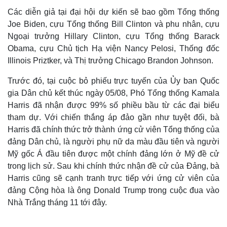
Các diễn giả tại đại hội dự kiến sẽ bao gồm Tổng thống
Joe Biden, cựu Tổng thống Bill Clinton và phu nhân, cựu
Ngoại trưởng Hillary Clinton, cựu Tổng thống Barack
Obama, cựu Chủ tịch Hạ viện Nancy Pelosi, Thống đốc
Illinois Priztker, và Thị trưởng Chicago Brandon Johnson.
Trước đó, tại cuộc bỏ phiếu trực tuyến của Ủy ban Quốc
gia Dân chủ kết thúc ngày 05/08, Phó Tổng thống Kamala
Harris đã nhận được 99% số phiều bầu từ các đại biểu
tham dự. Với chiến thắng áp đảo gần như tuyệt đối, bà
Harris đã chính thức trở thành ứng cử viên Tổng thống của
đảng Dân chủ, là người phụ nữ da màu đầu tiên và người
Thế giới
Multimedia
Mỹ gốc Á đầu tiên được một chính đảng lớn ở Mỹ đề cử
Quan sát
Video
trong lịch sử. Sau khi chính thức nhận đề cử của Đảng, bà
Cuộc sống đó đây
Ảnh
Harris cũng sẽ cạnh tranh trực tiếp với ứng cử viên của
Hồ sơ
E-Magazine
đảng Cộng hòa là ông Donald Trump trong cuộc đua vào
Infographic
Nhà Trắng tháng 11 tới đây.