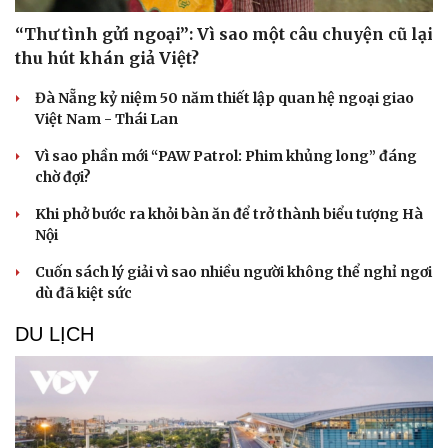
“Thư tình gửi ngoại”: Vì sao một câu chuyện cũ lại
thu hút khán giả Việt?
Đà Nẵng kỷ niệm 50 năm thiết lập quan hệ ngoại giao
Việt Nam - Thái Lan
Vì sao phần mới “PAW Patrol: Phim khủng long” đáng
chờ đợi?
Khi phở bước ra khỏi bàn ăn để trở thành biểu tượng Hà
Nội
Cuốn sách lý giải vì sao nhiều người không thể nghỉ ngơi
dù đã kiệt sức
DU LỊCH