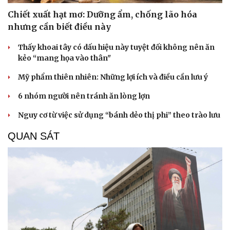
Hạt giống tâm hồn
Chiết xuất hạt mơ: Dưỡng ẩm, chống lão hóa
nhưng cần biết điều này
Thấy khoai tây có dấu hiệu này tuyệt đối không nên ăn
kẻo “mang họa vào thân"
Mỹ phẩm thiên nhiên: Những lợi ích và điều cần lưu ý
6 nhóm người nên tránh ăn lòng lợn
Nguy cơ từ việc sử dụng “bánh dẻo thị phi” theo trào lưu
QUAN SÁT