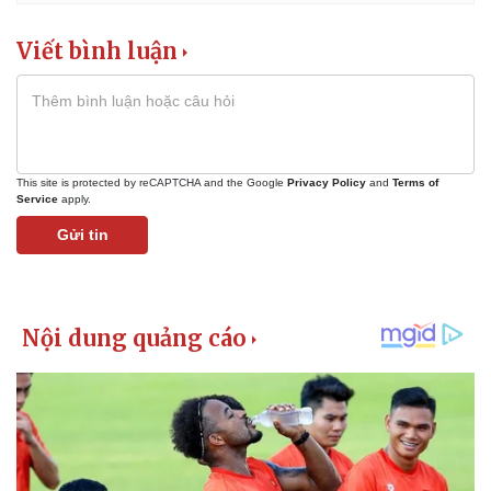
Viết bình luận
This site is protected by reCAPTCHA and the Google
Privacy Policy
and
Terms of
Service
apply.
Gửi tin
Kinh tế
Thị trường
Bất động sản
Giá vàng
Khởi nghiệp
Tiêu dùng
Tỷ giá
Chứng khoán