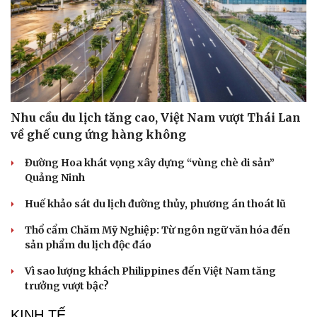
Nhu cầu du lịch tăng cao, Việt Nam vượt Thái Lan
về ghế cung ứng hàng không
Đường Hoa khát vọng xây dựng “vùng chè di sản”
Quảng Ninh
Huế khảo sát du lịch đường thủy, phương án thoát lũ
Văn hóa
Giải trí
Sân khấu - Điện ảnh
Nghệ sĩ
Thổ cẩm Chăm Mỹ Nghiệp: Từ ngôn ngữ văn hóa đến
Văn học
Thời trang
sản phẩm du lịch độc đáo
Âm nhạc
Sao Việt
Vì sao lượng khách Philippines đến Việt Nam tăng
Di sản
trưởng vượt bậc?
KINH TẾ