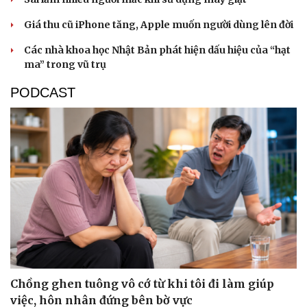
Giá thu cũ iPhone tăng, Apple muốn người dùng lên đời
Các nhà khoa học Nhật Bản phát hiện dấu hiệu của “hạt
ma” trong vũ trụ
PODCAST
Sức khỏe
Đời sống
Dinh dưỡng - món ngon
Nhà đẹp
Cây thuốc
Blog
Sản phụ khoa
Tình yêu - Gia đình
Nhi khoa
Nam khoa
Làm đẹp - giảm cân
Phòng mạch online
Ăn sạch sống khỏe
Chồng ghen tuông vô cớ từ khi tôi đi làm giúp
việc, hôn nhân đứng bên bờ vực