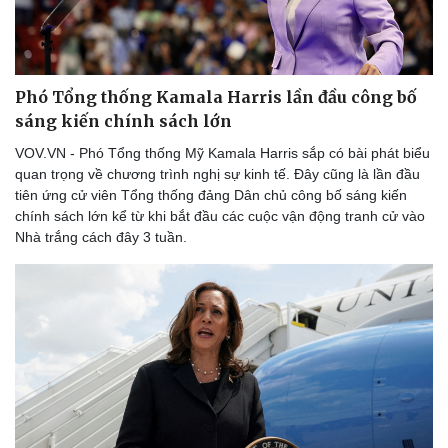
Thể thao
Ô tô - Xe máy
Bóng đá
Ô tô
Lịch thi đấu bóng đá
Xe máy
Thế giới thể thao
Tư vấn
Phó Tổng thống Kamala Harris lần đầu công bố
eSports
sáng kiến chính sách lớn
Hậu trường
VOV.VN - Phó Tổng thống Mỹ Kamala Harris sắp có bài phát biểu
quan trọng về chương trình nghị sự kinh tế. Đây cũng là lần đầu
tiên ứng cử viên Tổng thống đảng Dân chủ công bố sáng kiến
chính sách lớn kể từ khi bắt đầu các cuộc vận động tranh cử vào
Nhà trắng cách đây 3 tuần.