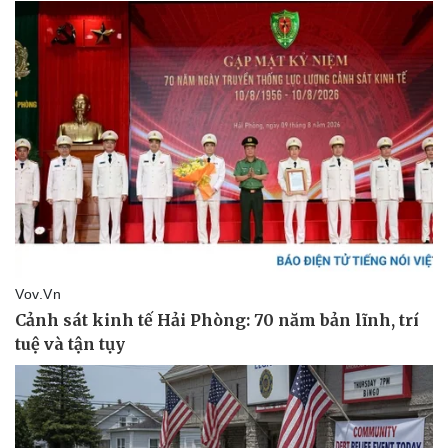
Vụ án
Vũ khí
Tin nóng
Việt Nam
Tư vấn luật
Phân tích