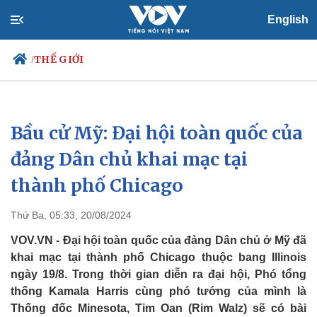
English
THẾ GIỚI
/
Bầu cử Mỹ: Đại hội toàn quốc của
Chính trị
Xã hội
Đảng
Tin 24h
đảng Dân chủ khai mạc tại
Tổ chức nhân sự
Dự báo thời tiết
thành phố Chicago
Quốc hội
Giáo dục
Nhận diện sự thật
Dấu ấn VOV
Việc làm
Thứ Ba, 05:33, 20/08/2024
Biển đảo
VOV.VN - Đại hội toàn quốc của đảng Dân chủ ở Mỹ đã
khai mạc tại thành phố Chicago thuộc bang Illinois
ngày 19/8. Trong thời gian diễn ra đại hội, Phó tổng
thống Kamala Harris cùng phó tướng của mình là
Thống đốc Minesota, Tim Oan (Rim Walz) sẽ có bài