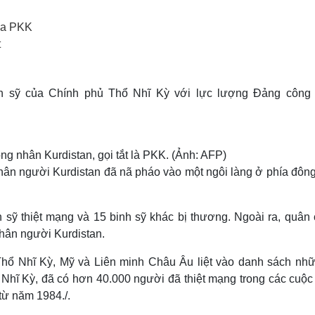
Lịch thi đấu bóng đá
Xe máy
Thế giới thể thao
Tư vấn
của PKK
eSports
V
t
Hậu trường
Văn hóa
Giải trí
D
inh sỹ của Chính phủ Thổ Nhĩ Kỳ với lực lượng Đảng công
Sân khấu - Điện ảnh
Nghệ sĩ
Văn học
Thời trang
Âm nhạc
Sao Việt
c
Di sản
g nhân Kurdistan, gọi tắt là PKK. (Ảnh: AFP)
hân người Kurdistan đã nã pháo vào một ngôi làng ở phía đôn
 sỹ thiệt mạng và 15 binh sỹ khác bị thương. Ngoài ra, quân 
nhân người Kurdistan.
hổ Nhĩ Kỳ, Mỹ và Liên minh Châu Âu liệt vào danh sách nhữ
Nhĩ Kỳ, đã có hơn 40.000 người đã thiệt mạng trong các cuộc
từ năm 1984./.