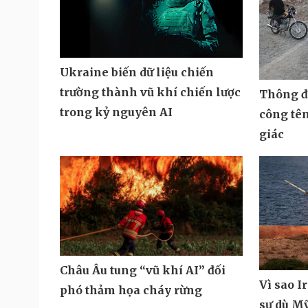
Ukraine biến dữ liệu chiến
trường thành vũ khí chiến lược
Thông đi
trong kỷ nguyên AI
công tê
giác
Châu Âu tung “vũ khí AI” đối
Vì sao I
phó thảm họa cháy rừng
sự dù M