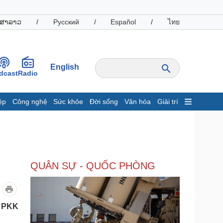
ສາລາວ
/
Русский
/
Español
/
ไทย
English
dcast
Radio
ệp
Công nghệ
Sức khỏe
Đời sống
Văn hóa
Giải trí
inh tế
Thị trường
ất động sản
Giá vàng
hởi nghiệp
Tiêu dùng
Tỷ giá
QUÂN SỰ - QUỐC PHÒNG
Chứng khoán
Giá cà phê
oanh nghiệp
Công nghệ
a PKK
hông tin doanh nghiệp
Sành điệu