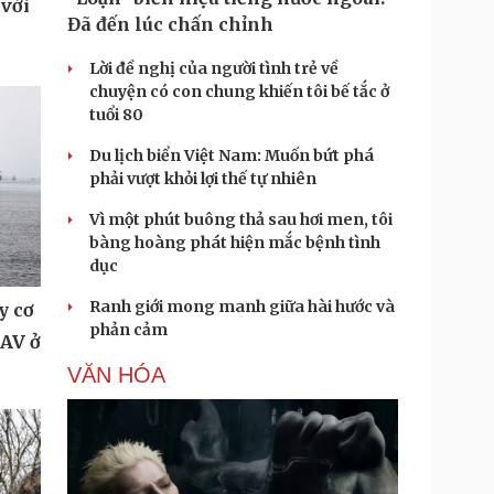
 với
Đã đến lúc chấn chỉnh
Lời đề nghị của người tình trẻ về
chuyện có con chung khiến tôi bế tắc ở
tuổi 80
Du lịch biển Việt Nam: Muốn bứt phá
phải vượt khỏi lợi thế tự nhiên
Vì một phút buông thả sau hơi men, tôi
bàng hoàng phát hiện mắc bệnh tình
dục
Ranh giới mong manh giữa hài hước và
y cơ
phản cảm
UAV ở
VĂN HÓA