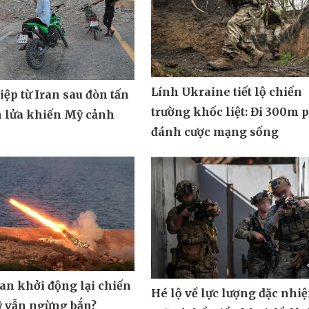
Lính Ukraine tiết lộ chiến
ệp từ Iran sau đòn tấn
trường khốc liệt: Đi 300m 
n lửa khiến Mỹ cảnh
đánh cược mạng sống
ran khởi động lại chiến
Hé lộ về lực lượng đặc nhi
ỹ vẫn ngừng bắn?