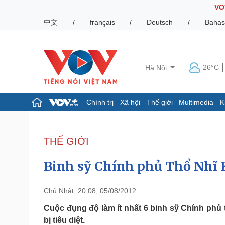
VO
中文
/
français
/
Deutsch
/
Bahas
26°C
Hà Nội
Chính trị
Xã hội
Thế giới
Multimedia
K
Chính trị
Xã hội
Đảng
Tin 24h
THẾ GIỚI
Tổ chức nhân sự
Dự báo thời tiết
Quốc hội
Giáo dục
Binh sỹ Chính phủ Thổ Nhĩ 
Nhận diện sự thật
Dấu ấn VOV
Việc làm
Biển đảo
Chủ Nhật, 20:08, 05/08/2012
Pháp luật
Quân sự - Quốc phòng
Cuộc đụng độ làm ít nhất 6 binh sỹ Chính phủ
bị tiêu diệt.
Vụ án
Vũ khí