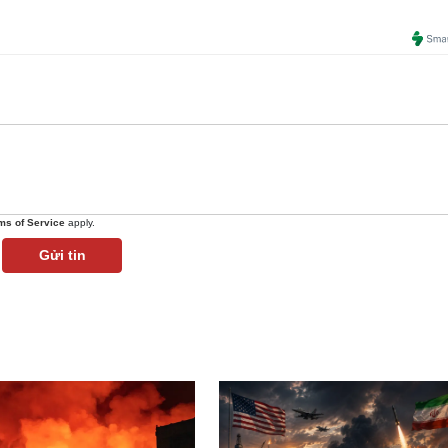
ms of Service
apply.
Gửi tin