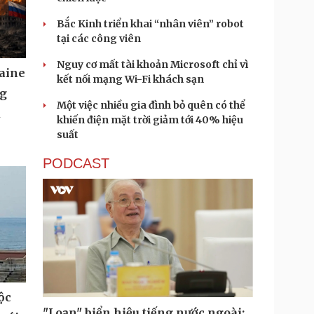
Bắc Kinh triển khai “nhân viên” robot
tại các công viên
Nguy cơ mất tài khoản Microsoft chỉ vì
aine
kết nối mạng Wi-Fi khách sạn
ng
Một việc nhiều gia đình bỏ quên có thể
u
khiến điện mặt trời giảm tới 40% hiệu
suất
PODCAST
ộc
"Loạn" biển hiệu tiếng nước ngoài: