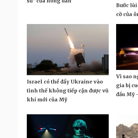
sư" của nông dân
Bước lùi
cờ của 
Vì sao 
Israel có thể đẩy Ukraine vào
gia bị c
tình thế không tiếp cận được vũ
đầu Mỹ -
khí mới của Mỹ