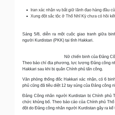
Tin nóng
Việt Nam
Tư vấn luật
Phân tích
Iran xác nhận vụ bắt giữ lãnh đạo hàng đầu 
Xung đột sắc tộc ở Thổ Nhĩ Kỳ chưa có hồi kế
Sức khỏe
Đời sống
Sáng 5/8, diễn ra một cuộc giao tranh giữa b
Dinh dưỡng - món ngon
Nhà đẹp
người Kurdistan (PKK) tại tỉnh Hakkari.
Cây thuốc
Blog
Sản phụ khoa
Tình yêu - Gia đình
Nhi khoa
Nam khoa
Nữ chiến binh của Đảng Côn
Làm đẹp - giảm cân
Theo báo chí địa phương, lực lượng Đảng công n
Phòng mạch online
Hakkari sau khi bị quân Chính phủ tấn công.
Ăn sạch sống khỏe
Văn phòng thống đốc Hakkari xác nhận, có 6 binh
Cải chính
phủ cũng đã tiêu diệt 12 tay súng của Đảng công 
Đảng Công nhân người Kurdistan bị Chính phủ T
chức khủng bố. Theo báo cáo của Chính phủ Thổ 
đột do Đảng công nhân người Kurdistan gây ra kể 