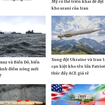
Mỹ có thể triển khai để đột
kho urani của Iran
Xung đột Ukraine và Iran 
muz và Biển Đỏ, biển
cạn kiệt kho tên lửa Patrio
hành điểm nóng mới
thúc đẩy ACE giá rẻ
?