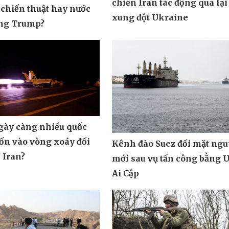
chiến Iran tác động qua lại
 chiến thuật hay nước
xung đột Ukraine
ông Trump?
ngày càng nhiều quốc
uốn vào vòng xoáy đối
Kênh đào Suez đối mặt ngu
 Iran?
mới sau vụ tấn công bằng 
Ai Cập