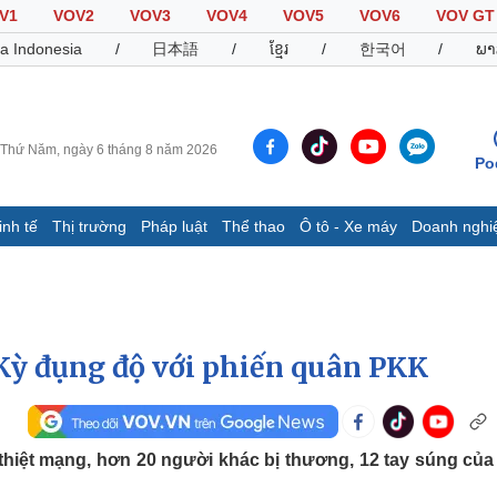
V1
VOV2
VOV3
VOV4
VOV5
VOV6
VOV GT
a Indonesia
/
日本語
/
ខ្មែរ
/
한국어
/
ພາ
Thứ Năm, ngày 6 tháng 8 năm 2026
Po
inh tế
Thị trường
Pháp luật
Thể thao
Ô tô - Xe máy
Doanh nghi
Thế giới
Multimedia
K
Quan sát
Video
B
Cuộc sống đó đây
Ảnh
K
Hồ sơ
E-Magazine
Kỳ đụng độ với phiến quân PKK
Infographic
Thể thao
Ô tô - Xe máy
D
 thiệt mạng, hơn 20 người khác bị thương, 12 tay súng củ
Bóng đá
Ô tô
T