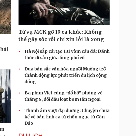
Từ vụ MCK gỡ 19 ca khúc: Không
thể gây sốc rồi chỉ xin lỗi là xong
phải
Hà Nội sắp cải tạo 131 vòm cầu đá: Đánh
thức di sản giữa lòng phố cổ
Đưa bản sắc văn hóa người Mường trở
thành động lực phát triển du lịch cộng
đồng
Ba phim Việt cùng “đổ bộ” phòng vé
tháng 8, đối đầu loạt bom tấn ngoại
Thanh âm vượt đại dương: Chuyện chưa
kể về bản tình ca từ chốn ngục tù Côn
Đảo
ệm
DU LỊCH