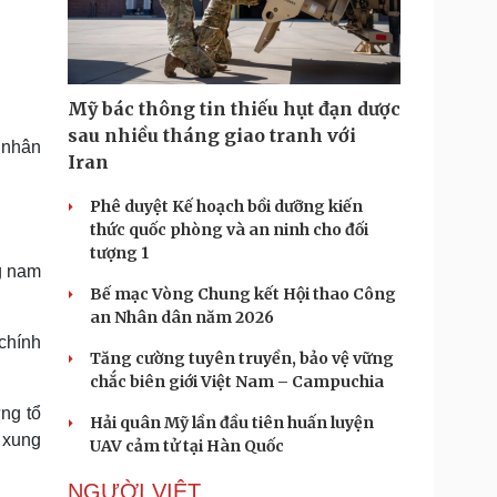
Doanh nghiệp 24h
Tin Công nghệ
Doanh nhân
Trải nghiệm
ì cộng đồng
Chuyển đổi số
Mỹ bác thông tin thiếu hụt đạn dược
u lịch
Podcast
sau nhiều tháng giao tranh với
 nhân
Tư vấn
Câu chuyện thời sự
Iran
Săn Tour
Đọc truyện đêm khuya
heck-in
Cửa sổ tình yêu
Phê duyệt Kế hoạch bồi dưỡng kiến
Kể chuyện cho bé
thức quốc phòng và an ninh cho đối
Hạt giống tâm hồn
tượng 1
g nam
Bế mạc Vòng Chung kết Hội thao Công
an Nhân dân năm 2026
chính
Tăng cường tuyên truyền, bảo vệ vững
chắc biên giới Việt Nam – Campuchia
ng tổ
Hải quân Mỹ lần đầu tiên huấn luyện
 xung
UAV cảm tử tại Hàn Quốc
NGƯỜI VIỆT