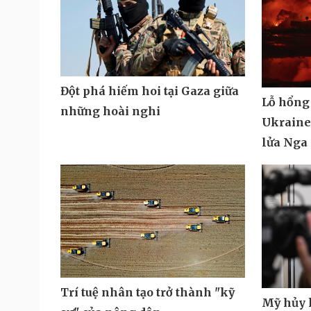
Đột phá hiếm hoi tại Gaza giữa
Lỗ hổng
những hoài nghi
Ukraine 
lửa Nga
Trí tuệ nhân tạo trở thành "kỹ
Mỹ hủy k