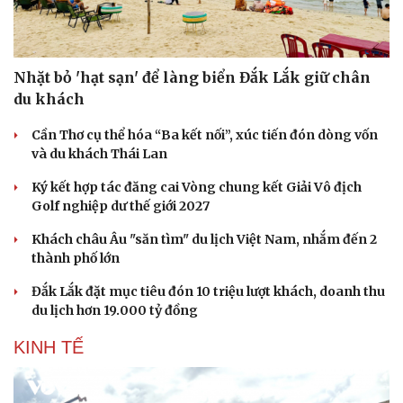
Nhặt bỏ 'hạt sạn' để làng biển Đắk Lắk giữ chân
du khách
Cần Thơ cụ thể hóa “Ba kết nối”, xúc tiến đón dòng vốn
và du khách Thái Lan
Ký kết hợp tác đăng cai Vòng chung kết Giải Vô địch
Golf nghiệp dư thế giới 2027
Khách châu Âu "săn tìm" du lịch Việt Nam, nhắm đến 2
thành phố lớn
Văn hóa
Giải trí
Sân khấu - Điện ảnh
Nghệ sĩ
Đắk Lắk đặt mục tiêu đón 10 triệu lượt khách, doanh thu
Văn học
Thời trang
du lịch hơn 19.000 tỷ đồng
Âm nhạc
Sao Việt
KINH TẾ
Di sản