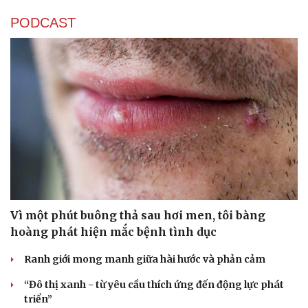
PODCAST
Sức khỏe
Đời sống
Dinh dưỡng - món ngon
Nhà đẹp
Cây thuốc
Blog
Sản phụ khoa
Tình yêu - Gia đình
Nhi khoa
Nam khoa
Làm đẹp - giảm cân
Phòng mạch online
Vì một phút buông thả sau hơi men, tôi bàng
Ăn sạch sống khỏe
hoàng phát hiện mắc bệnh tình dục
Ranh giới mong manh giữa hài hước và phản cảm
“Đô thị xanh - từ yêu cầu thích ứng đến động lực phát
triển”