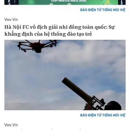
Vụ án
Vũ khí
Tin nóng
Việt Nam
Tư vấn luật
Phân tích