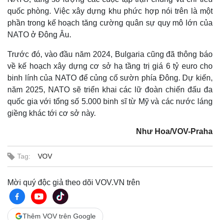
quốc phòng. Việc xây dựng khu phức hợp nói trên là một
phần trong kế hoạch tăng cường quân sự quy mô lớn của
NATO ở Đông Âu.
Trước đó, vào đầu năm 2024, Bulgaria cũng đã thông báo
về kế hoạch xây dựng cơ sở hạ tầng trị giá 6 tỷ euro cho
binh lính của NATO để củng cố sườn phía Đông. Dự kiến,
năm 2025, NATO sẽ triển khai các lữ đoàn chiến đấu đa
quốc gia với tổng số 5.000 binh sĩ từ Mỹ và các nước láng
giềng khác tới cơ sở này.
Như Hoa/VOV-Praha
Thế giới
Multimedia
Quan sát
Video
Tag:
VOV
Cuộc sống đó đây
Ảnh
Hồ sơ
E-Magazine
Mời quý độc giả theo dõi VOV.VN trên
Infographic
Thêm VOV trên Google