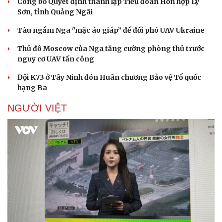
Công bố Quyết định thành lập Tiểu đoàn Hỗn hợp Lý
Sơn, tỉnh Quảng Ngãi
Tàu ngầm Nga "mặc áo giáp” để đối phó UAV Ukraine
Doanh nghiệp
Công nghệ
Thủ đô Moscow của Nga tăng cường phòng thủ trước
nguy cơ UAV tấn công
Thông tin doanh nghiệp
Sành điệu
Doanh nghiệp 24h
Tin Công nghệ
Đội K73 ở Tây Ninh đón Huân chương Bảo vệ Tổ quốc
Doanh nhân
Trải nghiệm
hạng Ba
Vì cộng đồng
Chuyển đổi số
NGƯỜI VIỆT