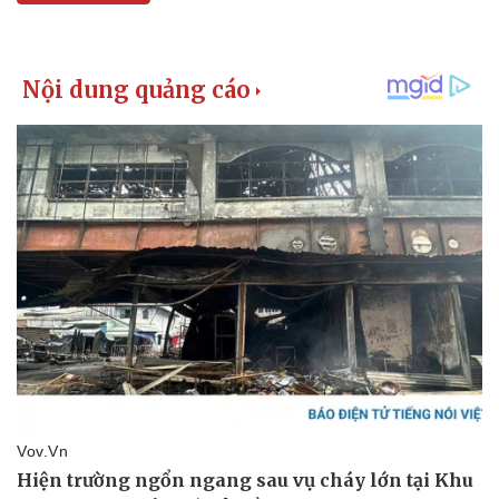
Kinh tế
Thị trường
Bất động sản
Giá vàng
Khởi nghiệp
Tiêu dùng
Tỷ giá
Chứng khoán