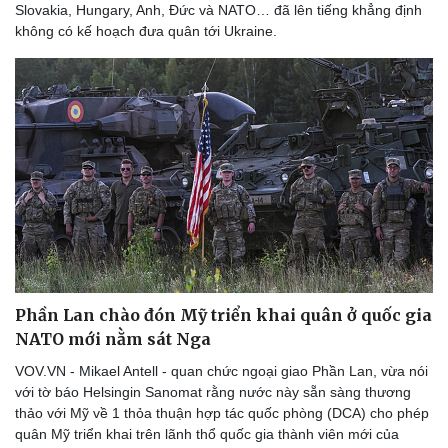
Slovakia, Hungary, Anh, Đức và NATO… đã lên tiếng khẳng định
Thể thao
Ô tô - Xe máy
không có kế hoạch đưa quân tới Ukraine.
Bóng đá
Ô tô
Lịch thi đấu bóng đá
Xe máy
Thế giới thể thao
Tư vấn
eSports
Hậu trường
Phần Lan chào đón Mỹ triển khai quân ở quốc gia
NATO mới nằm sát Nga
VOV.VN - Mikael Antell - quan chức ngoại giao Phần Lan, vừa nói
với tờ báo Helsingin Sanomat rằng nước này sẵn sàng thương
thảo với Mỹ về 1 thỏa thuận hợp tác quốc phòng (DCA) cho phép
quân Mỹ triển khai trên lãnh thổ quốc gia thành viên mới của