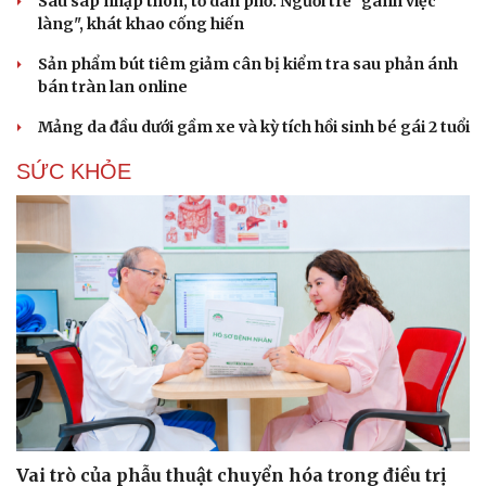
Sau sáp nhập thôn, tổ dân phố: Người trẻ "gánh việc
làng", khát khao cống hiến
Sản phẩm bút tiêm giảm cân bị kiểm tra sau phản ánh
bán tràn lan online
Mảng da đầu dưới gầm xe và kỳ tích hồi sinh bé gái 2 tuổi
SỨC KHỎE
Du lịch
Podcast
Tư vấn
Câu chuyện thời sự
Săn Tour
Đọc truyện đêm khuya
check-in
Cửa sổ tình yêu
Vai trò của phẫu thuật chuyển hóa trong điều trị
Kể chuyện cho bé