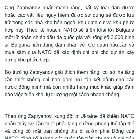
Ông Zapryanov nhấn mạnh rằng, bất kỳ loại đạn dược
hoặc các vật liệu nguy hiểm được sử dụng sẽ được lưu
trữ trong các nhà kho bên ngoài khu định cư và khu phức
hợp này. Theo kế hoạch, NATO sẽ triển khai tới Bulgaria
một lữ đoàn chiến đấu đa quốc gia với tổng số 3.000 binh
sĩ. Bulgaria hiện đang đàm phán với Cơ quan hậu cần và
mua sắm của NATO để xác định chi phí cho dự án xây
dựng khu phức hợp.
Bộ trưởng Zapryanov giải thích thêm rằng, cơ sở hạ tầng
cần thiết không chỉ bao gồm nơi tập kết dành cho các
nước đồng minh mà còn nhiều hạng mục khác giúp đảm
bảo việc triển khai lực lượng một cách nhanh chóng.
Theo ông Zapryanov, xung đột ở Ukraine đã khiến NATO
nhận thấy sự cần thiết phải tăng cường phòng thủ tập thể
và củng cố mặt trận phòng thủ ở sườn phía Đông của
NATO, tăng số lượng các cuộc tập trận chung và chi tiêu