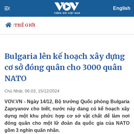
English
THẾ GIỚI
/
Bulgaria lên kế hoạch xây dựng
Chính trị
Xã hội
Đảng
Tin 24h
cơ sở đóng quân cho 3000 quân
Tổ chức nhân sự
Dự báo thời tiết
NATO
Quốc hội
Giáo dục
Nhận diện sự thật
Dấu ấn VOV
Việc làm
Chủ Nhật, 06:03, 15/12/2024
Biển đảo
VOV.VN - Ngày 14/12, Bộ trưởng Quốc phòng Bulgaria
Zapryanov cho biết, nước này đang có kế hoạch xây
dựng một khu phức hợp cơ sở vật chất để làm nơi
đóng quân cho một lữ đoàn đa quốc gia của NATO
gồm 3 nghìn quân nhân.