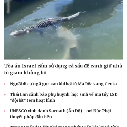
Tòa án Israel cấm sử dụng cá sấu để canh giữ nhà
tù giam khủng bố
Người di cư ngã gục sau khi bơi từ Ma Rốc sang Ceuta
Thái Lan cảnh báo phụ huynh, học sinh về ma túy LSD
“đội lốt” tem hoạt hình
UNESCO vinh danh Sarnath (Ấn Độ) - nơi Đức Phật
thuyết pháp đầu tiên
Cải chính