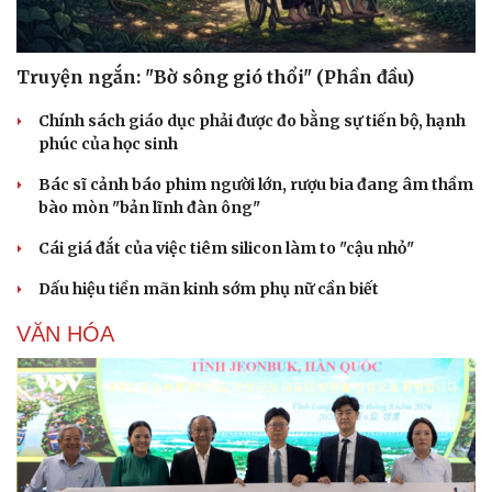
Truyện ngắn: "Bờ sông gió thổi" (Phần đầu)
Chính sách giáo dục phải được đo bằng sự tiến bộ, hạnh
Sức khỏe
Đời sống
phúc của học sinh
Dinh dưỡng - món ngon
Nhà đẹp
Cây thuốc
Blog
Bác sĩ cảnh báo phim người lớn, rượu bia đang âm thầm
Sản phụ khoa
Tình yêu - Gia đình
bào mòn "bản lĩnh đàn ông"
Nhi khoa
Cái giá đắt của việc tiêm silicon làm to "cậu nhỏ"
Nam khoa
Làm đẹp - giảm cân
Dấu hiệu tiền mãn kinh sớm phụ nữ cần biết
Phòng mạch online
Ăn sạch sống khỏe
VĂN HÓA