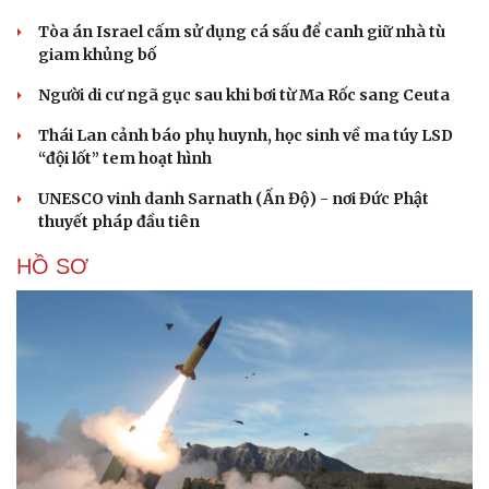
Tòa án Israel cấm sử dụng cá sấu để canh giữ nhà tù
giam khủng bố
Người di cư ngã gục sau khi bơi từ Ma Rốc sang Ceuta
Thái Lan cảnh báo phụ huynh, học sinh về ma túy LSD
“đội lốt” tem hoạt hình
Cải chính
UNESCO vinh danh Sarnath (Ấn Độ) - nơi Đức Phật
thuyết pháp đầu tiên
HỒ SƠ