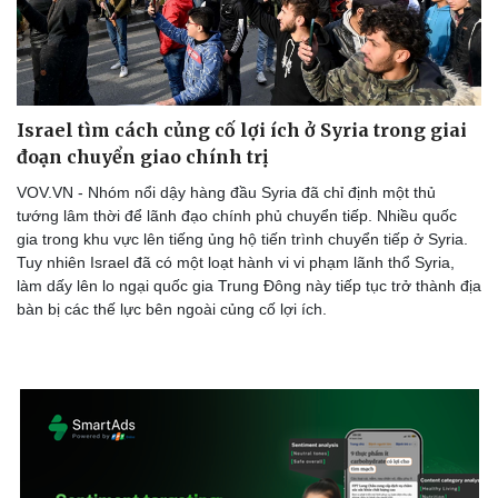
Israel tìm cách củng cố lợi ích ở Syria trong giai
đoạn chuyển giao chính trị
Thể thao
Ô tô - Xe máy
Bóng đá
Ô tô
VOV.VN - Nhóm nổi dậy hàng đầu Syria đã chỉ định một thủ
Lịch thi đấu bóng đá
Xe máy
tướng lâm thời để lãnh đạo chính phủ chuyển tiếp. Nhiều quốc
Thế giới thể thao
Tư vấn
gia trong khu vực lên tiếng ủng hộ tiến trình chuyển tiếp ở Syria.
eSports
Tuy nhiên Israel đã có một loạt hành vi vi phạm lãnh thổ Syria,
Hậu trường
làm dấy lên lo ngại quốc gia Trung Đông này tiếp tục trở thành địa
bàn bị các thế lực bên ngoài củng cố lợi ích.