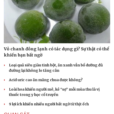
Du lịch
Podcast
Tư vấn
Câu chuyện thời sự
Vỏ chanh đông lạnh có tác dụng gì? Sự thật có thể
Săn Tour
Đọc truyện đêm khuya
khiến bạn bất ngờ
check-in
Cửa sổ tình yêu
Kể chuyện cho bé
Loại quả siêu giàu tinh bột, ăn xanh vẫn bổ dưỡng đủ
Hạt giống tâm hồn
đường lại không lo tăng cân
Acid uric cao ăn măng chua được không?
Loài hoa khiến người mê, kẻ “sợ” mỗi mùa thu là vị
thuốc trong y học cổ truyền
9 lợi ích khiến nhiều người bất ngờ từ thịt ếch