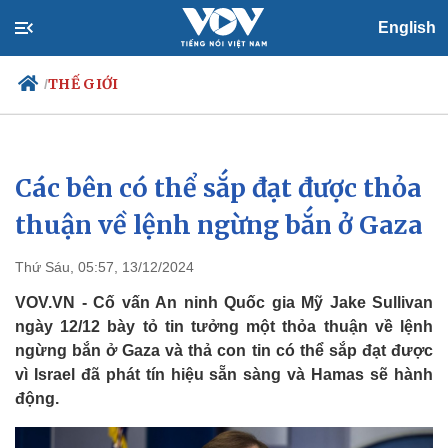
English
THẾ GIỚI
/
Các bên có thể sắp đạt được thỏa
Chính trị
Xã hội
Đảng
Tin 24h
thuận về lệnh ngừng bắn ở Gaza
Tổ chức nhân sự
Dự báo thời tiết
Quốc hội
Giáo dục
Thứ Sáu, 05:57, 13/12/2024
Nhận diện sự thật
Dấu ấn VOV
Việc làm
VOV.VN - Cố vấn An ninh Quốc gia Mỹ Jake Sullivan
Biển đảo
ngày 12/12 bày tỏ tin tưởng một thỏa thuận về lệnh
ngừng bắn ở Gaza và thả con tin có thể sắp đạt được
vì Israel đã phát tín hiệu sẵn sàng và Hamas sẽ hành
động.