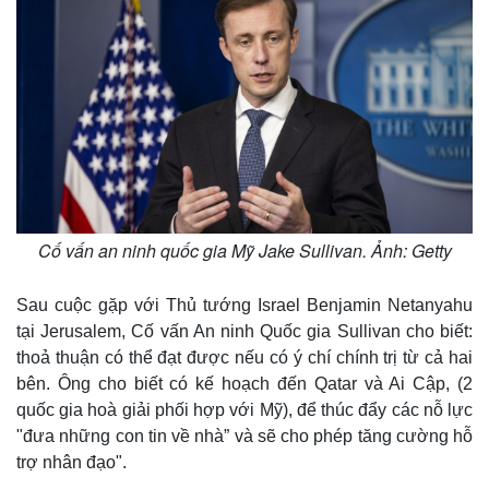
Cố vấn an ninh quốc gia Mỹ Jake Sullivan. Ảnh: Getty
Sau cuộc gặp với Thủ tướng Israel Benjamin Netanyahu
tại Jerusalem, Cố vấn An ninh Quốc gia Sullivan cho biết:
thoả thuận có thể đạt được nếu có ý chí chính trị từ cả hai
bên. Ông cho biết có kế hoạch đến Qatar và Ai Cập, (2
quốc gia hoà giải phối hợp với Mỹ), để thúc đẩy các nỗ lực
"đưa những con tin về nhà” và sẽ cho phép tăng cường hỗ
trợ nhân đạo".