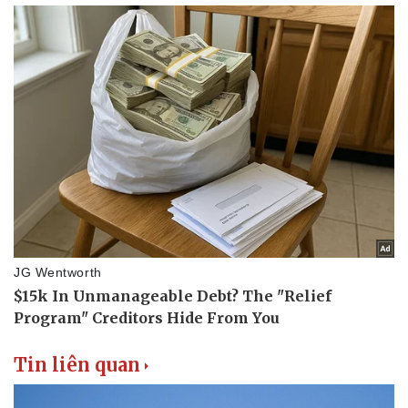
Pháp luật
Quân sự - Quốc phòng
Vụ án
Vũ khí
Tin nóng
Việt Nam
Tư vấn luật
Phân tích
Tin liên quan