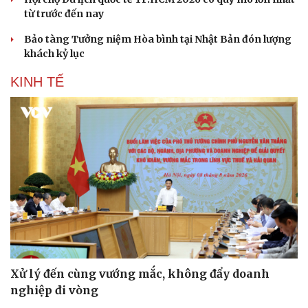
từ trước đến nay
Bảo tàng Tưởng niệm Hòa bình tại Nhật Bản đón lượng
khách kỷ lục
KINH TẾ
Văn hóa
Giải trí
Sân khấu - Điện ảnh
Nghệ sĩ
Văn học
Thời trang
Âm nhạc
Sao Việt
Di sản
Xử lý đến cùng vướng mắc, không đẩy doanh
nghiệp đi vòng