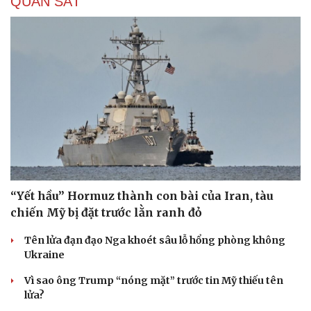
QUAN SÁT
“Yết hầu” Hormuz thành con bài của Iran, tàu
chiến Mỹ bị đặt trước lằn ranh đỏ
Tên lửa đạn đạo Nga khoét sâu lỗ hổng phòng không
Ukraine
Vì sao ông Trump “nóng mặt” trước tin Mỹ thiếu tên
lửa?