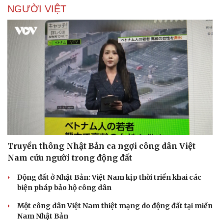
NGƯỜI VIỆT
Doanh nghiệp
Công nghệ
Thông tin doanh nghiệp
Sành điệu
Doanh nghiệp 24h
Tin Công nghệ
Doanh nhân
Trải nghiệm
Vì cộng đồng
Chuyển đổi số
Truyền thông Nhật Bản ca ngợi công dân Việt
Nam cứu người trong động đất
Động đất ở Nhật Bản: Việt Nam kịp thời triển khai các
biện pháp bảo hộ công dân
Một công dân Việt Nam thiệt mạng do động đất tại miền
Nam Nhật Bản