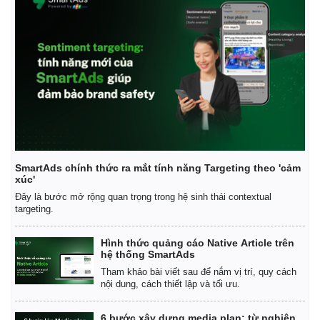
Thế giới
Multimedia
Quan sát
Video
SmartAds chính thức ra mắt tính năng Targeting theo 'cảm
xúc'
Cuộc sống đó đây
Ảnh
Đây là bước mở rộng quan trọng trong hệ sinh thái contextual
Hồ sơ
E-Magazine
targeting.
Infographic
Hình thức quảng cáo Native Article trên
hệ thống SmartAds
Tham khảo bài viết sau để nắm vị trí, quy cách
nội dung, cách thiết lập và tối ưu.
6 bước xây dựng media plan: từ nghiên