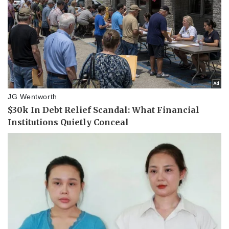
Kinh tế
Thị trường
Bất động sản
Giá vàng
Khởi nghiệp
Tiêu dùng
Tỷ giá
Chứng khoán
Giá cà phê